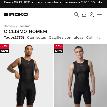
vio GRATUITO em encomendas superiores a $300.00 . As devolu
Siroko.com
Ir para a página inicial
Entrar
Homem
Ciclismo
A tecnologia mais avançada concebida para a sua paixao. A inovaçao é a chave para o sucesso.
CICLISMO HOMEM
Todos
(275)
Camisolas
Calções com alças
Calças
Ca
45%
20%
NEW