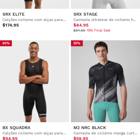
SRX ELITE
SRX STAGE
Calções ciclismo com alças para homem
Camisola ultraleve de ciclismo homem
$174.95
$84.95
$94.95
-15% Final Sale
40%
30%
BX SQUADRA
M2 NRC BLACK
Calções ciclismo com alças para homem
Camisola de ciclismo manga curta homem
$94.95
$59.95