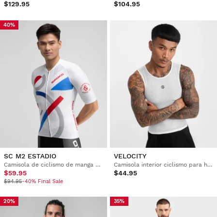
$129.95
$104.95
40%
SC M2 ESTADIO
VELOCITY
Camisola de ciclismo de manga curta para homem Real Sporting de Gijón x Siroko
Camisola interior ciclismo para homem
$59.95
$44.95
$94.95
-40% Final Sale
20%
35%