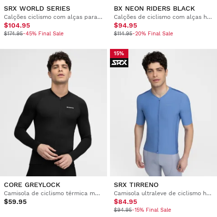
SRX WORLD SERIES
BX NEON RIDERS BLACK
Calções ciclismo com alças para homem
Calções de ciclismo com alças homem
$104.95
$94.95
$174.95
-45% Final Sale
$114.95
-20% Final Sale
15%
CORE GREYLOCK
SRX TIRRENO
Camisola de ciclismo térmica manga comprida homem
Camisola ultraleve de ciclismo homem
$59.95
$84.95
$94.95
-15% Final Sale