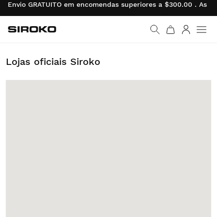
Envio GRATUITO em encomendas superiores a $300.00 . As de
Siroko.com
Ir para a página inicial
Entrar
Lojas oficiais Siroko