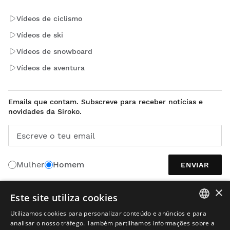
Vídeos de ciclismo
Vídeos de ski
Vídeos de snowboard
Vídeos de aventura
Emails que contam. Subscreve para receber notícias e
novidades da Siroko.
Escreve o teu email
Mulher
Homem
ENVIAR
×
Este site utiliza cookies
PORTUGUÊS
Utilizamos cookies para personalizar conteúdo e anúncios e para
SPANISH
analisar o nosso tráfego. Também partilhamos informações sobre a