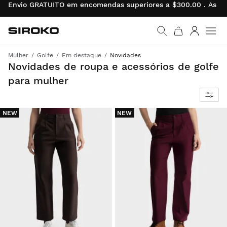
Envio GRATUITO em encomendas superiores a $300.00 . As de
Siroko.com
Ir para a página inicial
Entrar
Mulher
Golfe
Em destaque
Novidades
Compra já a mais recente coleção de golfe para um estilo perfeito no campo e não só.
Novidades de roupa e acessórios de golfe
para mulher
NEW
NEW