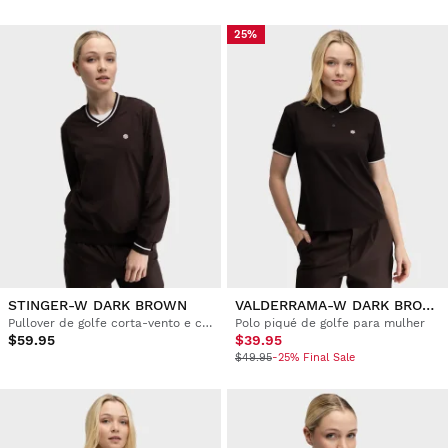
25%
STINGER-W DARK BROWN
VALDERRAMA-W DARK BROWN
Pullover de golfe corta-vento e com decote em V para mulher
Polo piqué de golfe para mulher
$59.95
$39.95
$49.95
-25% Final Sale