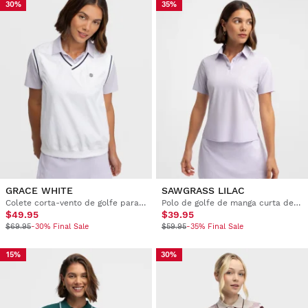
30%
35%
GRACE WHITE
SAWGRASS LILAC
Colete corta-vento de golfe para mulher
Polo de golfe de manga curta de alta performance para mulher
$49.95
$39.95
$69.95
-30% Final Sale
$59.95
-35% Final Sale
15%
30%