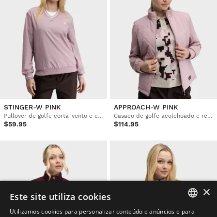
STINGER-W PINK
APPROACH-W PINK
Pullover de golfe corta-vento e com decote em V para mulher
Casaco de golfe acolchoado e reversível para mulher
$59.95
$114.95
×
Este site utiliza cookies
Utilizamos cookies para personalizar conteúdo e anúncios e para