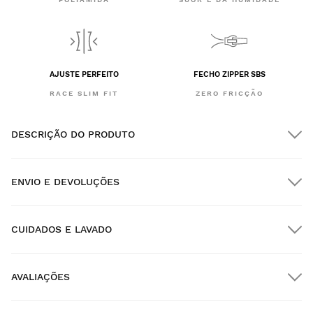
AJUSTE PERFEITO
FECHO ZIPPER SBS
RACE SLIM FIT
ZERO FRICÇÃO
DESCRIÇÃO DO PRODUTO
ENVIO E DEVOLUÇÕES
CUIDADOS E LAVADO
Envio GRATUITO em encomendas superiores a $300.00
AVALIAÇÕES
Entrega no domicílio
GRÁTIS
a partir de $300.00
New content loaded
- Não existem ainda avaliações deste produto -