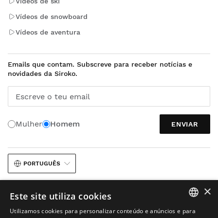
Vídeos de ski
Vídeos de snowboard
Vídeos de aventura
Emails que contam. Subscreve para receber notícias e
novidades da Siroko.
Escreve o teu email
Mulher
Homem
ENVIAR
PORTUGUÊS
×
Este site utiliza cookies
Utilizamos cookies para personalizar conteúdo e anúncios e para
SPANISH