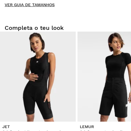
VER GUIA DE TAMANHOS
Seja o primeiro a escrever uma avaliação
Completa o teu look
Experimente os nossos artigos confortavelmente em sua
casa. Tem 30 dias desde a entrega para iniciar uma
devolução.
A partir da sua conta de utilizador, pode devolver de forma
fácil e rápida um artigo da sua encomenda.
Emitir o seu reembolso para o método de
Desde
$9.95
pagamento original
JET
LEMUR