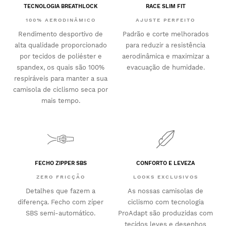
TECNOLOGIA BREATHLOCK
RACE SLIM FIT
100% AERODINÂMICO
AJUSTE PERFEITO
Rendimento desportivo de
Padrão e corte melhorados
alta qualidade proporcionado
para reduzir a resistência
por tecidos de poliéster e
aerodinâmica e maximizar a
spandex, os quais são 100%
evacuação de humidade.
respiráveis para manter a sua
camisola de ciclismo seca por
mais tempo.
FECHO ZIPPER SBS
CONFORTO E LEVEZA
ZERO FRICÇÃO
LOOKS EXCLUSIVOS
Detalhes que fazem a
As nossas camisolas de
diferença. Fecho com zíper
ciclismo com tecnologia
SBS semi-automático.
ProAdapt são produzidas com
tecidos leves e desenhos