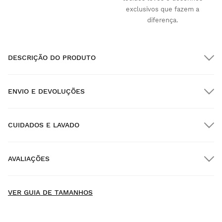
exclusivos que fazem a
diferença.
DESCRIÇÃO DO PRODUTO
ENVIO E DEVOLUÇÕES
CUIDADOS E LAVADO
Envio GRATUITO em encomendas superiores a $300.00
AVALIAÇÕES
Entrega no domicílio
GRÁTIS
a partir de $300.00
New content loaded
4.65
VER GUIA DE TAMANHOS
Baseado em 586 avaliações
ESCREVER UMA AVALIAÇÃO