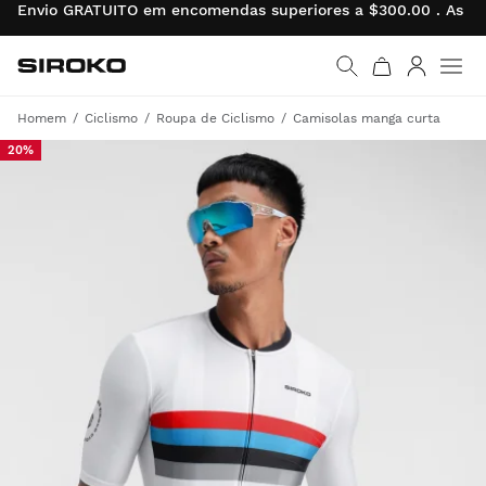
Envio GRATUITO em encomendas superiores a $300.00 . As de
Siroko.com
Ir para a página inicial
Entrar
Homem
Ciclismo
Roupa de Ciclismo
Camisolas manga curta
20%