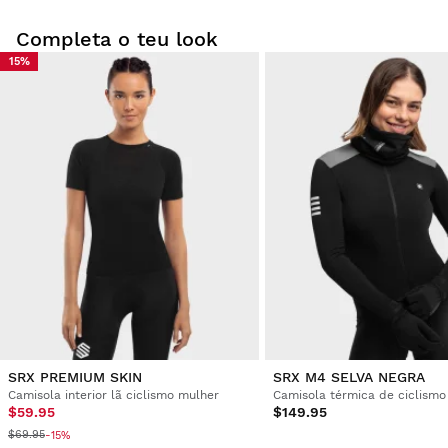
treino, tais como detalhes refletores nas costas e
bolsos grandes. Certifique-se de que está preparado
Completa o teu look
para enfrentar todas as circunstâncias.
15%
SRX PREMIUM SKIN
SRX M4 SELVA NEGRA
Camisola interior lã ciclismo mulher
$59.95
$149.95
$69.95
-15%