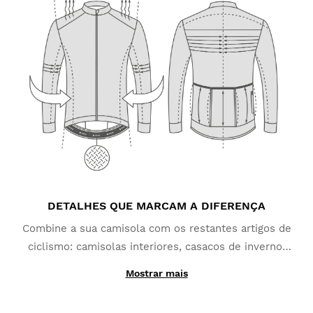
elasticidade e respirabilidade, um ajuste confortável
e profissional, caraterísticas termorreguladoras, etc.
Basicamente tudo aquilo de que necessita para
atingir o topo da sua performance em bicicleta.
DETALHES QUE MARCAM A DIFERENÇA
Combine a sua camisola com os restantes artigos de
ciclismo: camisolas interiores, casacos de inverno,
calções de alças, etc. Um ajuste perfeito, isolamento
Mostrar mais
térmico, proteção e caraterísticas extra que vai
apreciar durante os seus passeios e sessões de