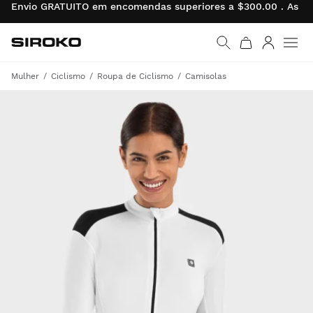
Envio GRATUITO em encomendas superiores a $300.00 . As de
Siroko.com
Ir para a página inicial
Entrar
Mulher
Ciclismo
Roupa de Ciclismo
Camisolas