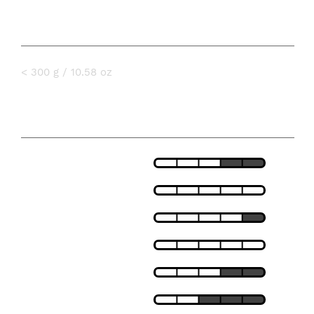
PESO
< 300 g / 10.58 oz
ESPECIFICAÇÕES
LEVEZA
AJUSTE
RESPIRABILIDADE
ISOLAMENTO TÉRMICO
CORTA-VENTO
IMPERMEÁVEL