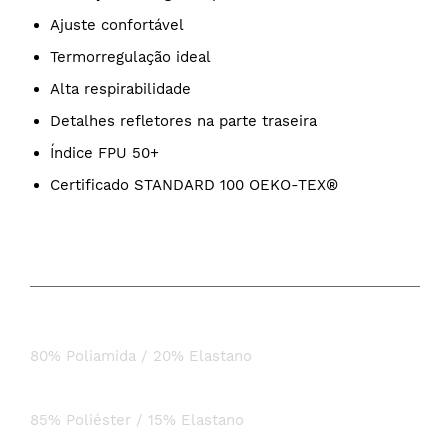
Ajuste confortável
Termorregulação ideal
Alta respirabilidade
Detalhes refletores na parte traseira
Índice FPU 50+
Certificado STANDARD 100 OEKO-TEX®
COMPOSIÇÃO
Tecido:
80% Poliamida / 20% Elastano
Tecido Néon:
85% Poliéster / 15% Elastano