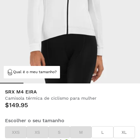
Qual é o meu tamanho?
SRX M4 EIRA
Camisola térmica de ciclismo para mulher
$149.95
Escolher o seu tamanho
XXS
XS
S
M
L
XL