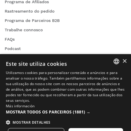
Programa de Afiliados
Rastreamento do pedido
Programa de Parceiros B2B
Trabalhe connosco
FAQs
Podcast
Contacto
×
Este site utiliza cookies
Blog
Utilizamos cookies para personalizar conteúdo e anúncios e para
Encontra a tua loja Siroko
SPANISH
analisar o nosso tráfego. Também partilhamos informações sobre a
tua utilização do nosso site com os nossos parceiros de anúncios e
ENGLISH
de análise, que as podem combinar com outras informações que lhes
podes ter fornecido ou que recolheram a partir da tua utilização dos
GREEK
seus serviços.
Más información
DANISH
MOSTRAR TODOS OS PARCEIROS
(1881) →
Vídeos de ciclismo
GERMAN
MOSTRAR DETALHES
Vídeos de ski
FINNISH