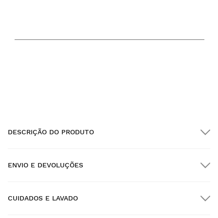
TEMPERATURA SUPORTADA
41
60
F
F
MÍN.
MÁX.
DESCRIÇÃO DO PRODUTO
ENVIO E DEVOLUÇÕES
CUIDADOS E LAVADO
Envio GRATUITO em encomendas superiores a $300.00