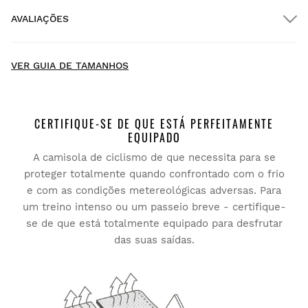
AVALIAÇÕES
Entrega no domicílio
GRÁTIS
a partir de $300.00
New content loaded
- Não existem ainda avaliações deste produto -
VER GUIA DE TAMANHOS
Seja o primeiro a escrever uma avaliação
CERTIFIQUE-SE DE QUE ESTÁ PERFEITAMENTE
EQUIPADO
A camisola de ciclismo de que necessita para se
Experimente os nossos artigos confortavelmente em sua
casa. Tem 30 dias desde a entrega para iniciar uma
proteger totalmente quando confrontado com o frio
devolução.
e com as condições metereológicas adversas. Para
um treino intenso ou um passeio breve - certifique-
A partir da sua conta de utilizador, pode devolver de forma
se de que está totalmente equipado para desfrutar
fácil e rápida um artigo da sua encomenda.
das suas saídas.
Emitir o seu reembolso para o método de
Desde
$9.95
pagamento original