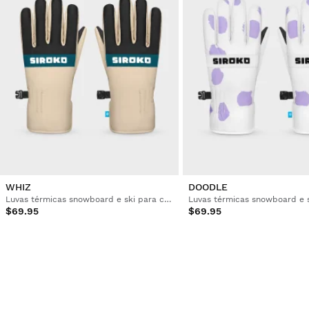
WHIZ
DOODLE
Luvas térmicas snowboard e ski para criança
$69.95
$69.95