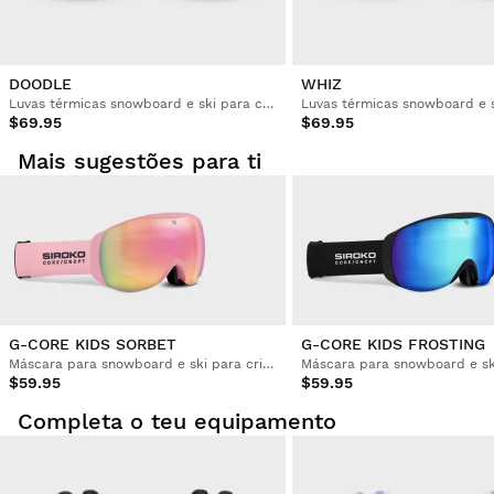
Cliente Confirmado
Stephanie lemma
DOODLE
WHIZ
Luvas térmicas snowboard e ski para criança
$69.95
$69.95
ótima qualidade!
Mais sugestões para ti
Esta avaliação foi útil?
Sim
Denunciar
Partilhar
há 4 anos
Cliente Confirmado
Francesc Teixidó Vives
Eles se adaptam à perfeição 
G-CORE KIDS SORBET
G-CORE KIDS FROSTING
Máscara para snowboard e ski para criança
Esta avaliação foi útil?
Sim
Denunciar
Partilhar
há 5 anos
$59.95
$59.95
Completa o teu equipamento
1
2