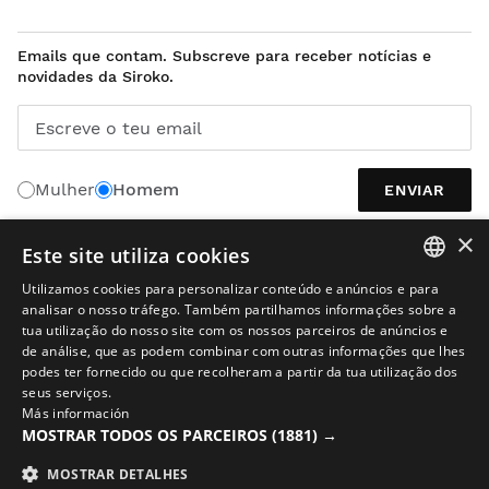
Emails que contam. Subscreve para receber notícias e
novidades da Siroko.
Escreve o teu email
Mulher
Homem
ENVIAR
×
Este site utiliza cookies
PORTUGUÊS
Utilizamos cookies para personalizar conteúdo e anúncios e para
SPANISH
analisar o nosso tráfego. Também partilhamos informações sobre a
tua utilização do nosso site com os nossos parceiros de anúncios e
ENGLISH
de análise, que as podem combinar com outras informações que lhes
podes ter fornecido ou que recolheram a partir da tua utilização dos
GREEK
seus serviços.
Más información
DANISH
MOSTRAR TODOS OS PARCEIROS
(1881) →
Aviso legal
Cookies
Termos e condições
IA nas Imagens
Mapa do site
GERMAN
© 2026 Siroko
MOSTRAR DETALHES