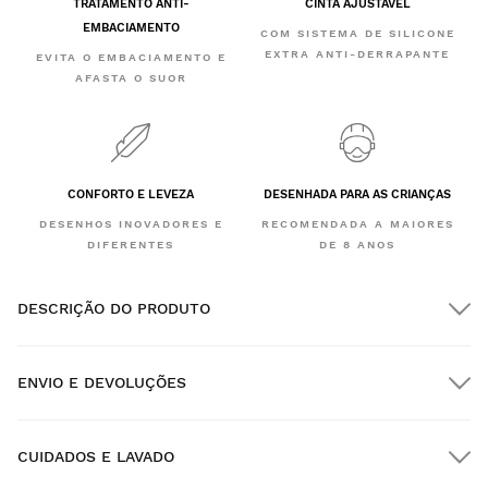
TRATAMENTO ANTI-
CINTA AJUSTÁVEL
EMBACIAMENTO
COM SISTEMA DE SILICONE
EXTRA ANTI-DERRAPANTE
EVITA O EMBACIAMENTO E
AFASTA O SUOR
CONFORTO E LEVEZA
DESENHADA PARA AS CRIANÇAS
DESENHOS INOVADORES E
RECOMENDADA A MAIORES
DIFERENTES
DE 8 ANOS
DESCRIÇÃO DO PRODUTO
ENVIO E DEVOLUÇÕES
CUIDADOS E LAVADO
Envio GRATUITO em encomendas superiores a $300.00