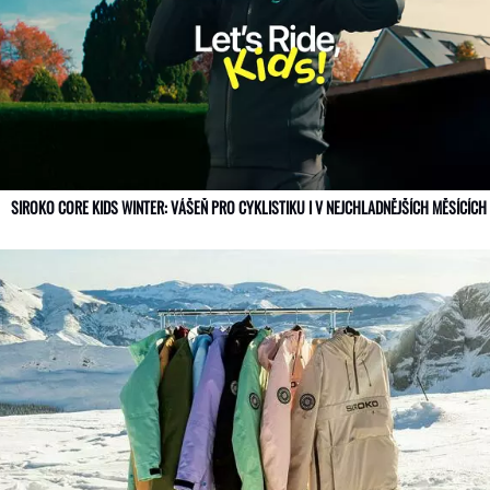
SIROKO CORE KIDS WINTER: VÁŠEŇ PRO CYKLISTIKU I V NEJCHLADNĚJŠÍCH MĚSÍCÍC