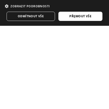
DANISH
obchodě Siroko
ZOBRAZIT PODROBNOSTI
GERMAN
NAVŠTIVTE NÁŠ E-SHOP
ODMÍTNOUT VŠE
PŘIJMOUT VŠE
FINNISH
FRENCH
Máte rádi náš obsah? Přihlaste se k odběru a
DUTCH
dostávejte náš týdenní zpravodaj.
POLISH
KOREAN
NORWEGIAN
CZECH
ITALIAN
SIROKO CYCLING COMMUNITY
PORTUGUESE
Ochrana osobních údajů
Kontakt
Cookies
SWEDISH
Pravidla a podmínky