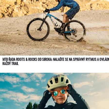
MTB ŘADA ROOTS & ROCKS OD SIROKA: NALAĎTE SE NA SPRÁVNÝ RYTMUS A OVLÁD
KAŽDÝ TRAIL