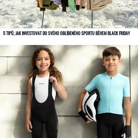
5 TIPŮ, JAK INVESTOVAT DO SVÉHO OBLÍBENÉHO SPORTU BĚHEM BLACK FRIDAY