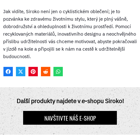
Jak vidíte, Siroko není jen o cyklistickém oblečení; je to
pozvánka ke zdravému životnímu stylu, který je plný vášně,
dobrodružství a ohleduplnosti k životnímu prostředí. Pomocí
recyklovaných materiálů, inovativního designu a neochvějného
příslibu udržitelnosti vás chceme motivovat, abyste pokračovali
v jízdě na kole a připojili se k nám na cestě k udržitelnější
budoucnosti.
F
X
P
R
W
A
(
I
E
H
C
T
N
D
A
E
W
T
D
T
B
I
E
I
S
O
T
R
T
A
Další produkty najdete v e-shopu Siroko!
O
T
E
P
K
E
S
P
R
T
NAVŠTIVTE NÁŠ E-SHOP
)