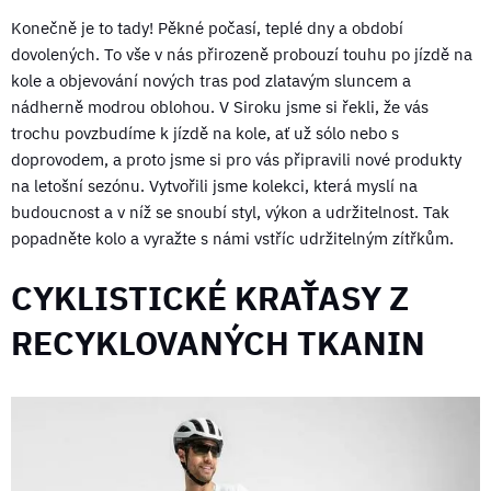
Konečně je to tady! Pěkné počasí, teplé dny a období
dovolených. To vše v nás přirozeně probouzí touhu po jízdě na
kole a objevování nových tras pod zlatavým sluncem a
nádherně modrou oblohou. V Siroku jsme si řekli, že vás
trochu povzbudíme k jízdě na kole, ať už sólo nebo s
doprovodem, a proto jsme si pro vás připravili nové produkty
na letošní sezónu. Vytvořili jsme kolekci, která myslí na
budoucnost a v níž se snoubí styl, výkon a udržitelnost. Tak
popadněte kolo a vyražte s námi vstříc udržitelným zítřkům.
CYKLISTICKÉ KRAŤASY Z
RECYKLOVANÝCH TKANIN