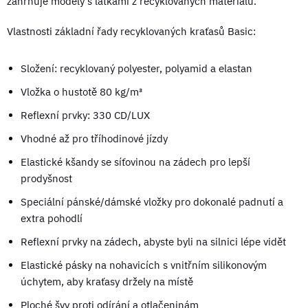
zahrnuje modely s látkami z recyklovaných materiálů.
Vlastnosti základní řady recyklovaných kraťasů Basic:
Složení: recyklovaný polyester, polyamid a elastan
Vložka o hustotě 80 kg/m³
Reflexní prvky: 330 CD/LUX
Vhodné až pro tříhodinové jízdy
Elastické kšandy se síťovinou na zádech pro lepší
prodyšnost
Speciální pánské/dámské vložky pro dokonalé padnutí a
extra pohodlí
Reflexní prvky na zádech, abyste byli na silnici lépe vidět
Elastické pásky na nohavicích s vnitřním silikonovým
úchytem, aby kraťasy držely na místě
Ploché švy proti odírání a otlačeninám