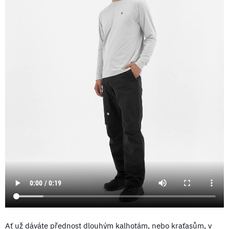
Ať už dáváte přednost dlouhým kalhotám, nebo kraťasům, v