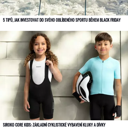
5 TIPŮ, JAK INVESTOVAT DO SVÉHO OBLÍBENÉHO SPORTU BĚHEM BLACK FRIDAY
SIROKO CORE KIDS: ZÁKLADNÍ CYKLISTICKÉ VYBAVENÍ KLUKY A DÍVKY