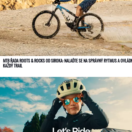
MTB ŘADA ROOTS & ROCKS OD SIROKA: NALAĎTE SE NA SPRÁVNÝ RYTMUS A OVLÁD
KAŽDÝ TRAIL