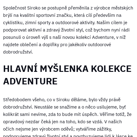
Společnost Siroko se postupně přeměnila z výrobce městských
brýlí na kvalitní sportovní značku, která cílí především na
cyklistiku, zimní sporty a outdoorové aktivity. Naším cílem je
podporovat aktivní a zdravý životní styl, což bychom nyní rádi
posunuli o úroveň výš s naší novou kolekcí Adventure, v níž
najdete oblečení a doplňky pro jakékoliv outdoorové
dobrodružství.
HLAVNÍ MYŠLENKA KOLEKCE
ADVENTURE
Středobodem všeho, co v Siroku děláme, bylo vždy právě
dobrodružství. Neustále se snažíme a o něco usilujeme, byť
kolikrát sami nevíme, zda to bude mít úspěch. Věříme totiž, že
opravdový nezdar čeká jen na toho, kdo se vzdá. V našich
očích nejsme jen výrobcem oděvů; vytváříme zážitky,
podporujeme zdravý životní styl a povzbuzujeme lidi k lásce ke