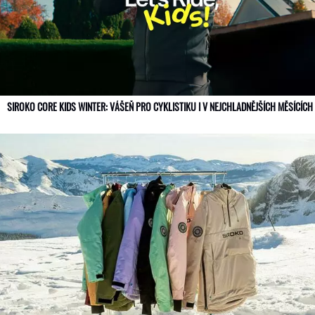
SIROKO CORE KIDS WINTER: VÁŠEŇ PRO CYKLISTIKU I V NEJCHLADNĚJŠÍCH MĚSÍCÍC