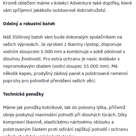
Kromě oblečení máme v kolekci Adventure také doplňky, které
vám zpříjemní jakékoliv outdoorové dobrodružství.
Odolný a robustní batoh
Náš 35litrový batoh vám bude dokonalým společníkem na
vašich výpravách. Je vyroben z tkaniny ripstop, disponuje
vodním sloupcem 5 000 mm a kombinuje v sobě odolnost s
dlouhou životností. Pro extra ochranu je navíc dodáván s
nepromokavým obalem (vodní sloupec 15 000 mm). Má
několik kapes, prodyšný zádový panel a polstrované ramenní
popruhy pro pohodlné přenášení vašich věcí.
Technické ponožky
Máme jak ponožky kotníkové, tak do poloviny lýtka, přičemž
oboje poskytují maximální pohodlí při dlouhých túrách. Díky
kompresní tkanině, elastickému nártovému oblouku a
polstrovaným částem proti odírání zajišťují pohodlí i ochranu