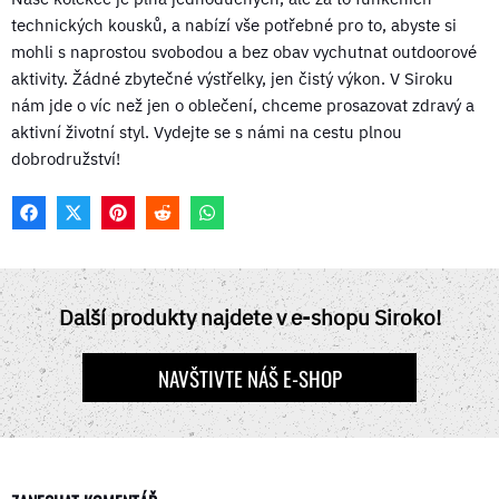
technických kousků, a nabízí vše potřebné pro to, abyste si
mohli s naprostou svobodou a bez obav vychutnat outdoorové
aktivity. Žádné zbytečné výstřelky, jen čistý výkon. V Siroku
nám jde o víc než jen o oblečení, chceme prosazovat zdravý a
aktivní životní styl. Vydejte se s námi na cestu plnou
dobrodružství!
F
X
P
R
W
A
(
I
E
H
C
T
N
D
A
E
W
T
D
T
B
I
E
I
S
O
T
R
T
A
Další produkty najdete v e-shopu Siroko!
O
T
E
P
K
E
S
P
R
T
NAVŠTIVTE NÁŠ E-SHOP
)