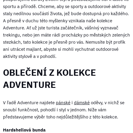
sportu a přírodě. Chceme, aby se sporty a outdoorové aktivity
staly nedílnou součástí života, jež bude dostupná pro každého.
A přesně v duchu této myšlenky vznikala naše kolekce
Adventure. Ať už jste turista začátečník, vášnivý vyznavač
trekingu, nebo jen máte rádi procházky po městských zelených
stezkách, tato kolekce je přesně pro vás. Nemusíte být profík
ani utrácet majlant, abyste si mohli vychutnat outdoorové
aktivity stylově a v pohodlí.
OBLEČENÍ Z KOLEKCE
ADVENTURE
V řadě Adventure najdete
pánské
i
dámské
oděvy, v nichž se
snoubí funkčnost, pohodlí i styl v jednom. Níže vám
představujeme výběr toho nejdůležitějšího z této kolekce.
Hardshellová bunda