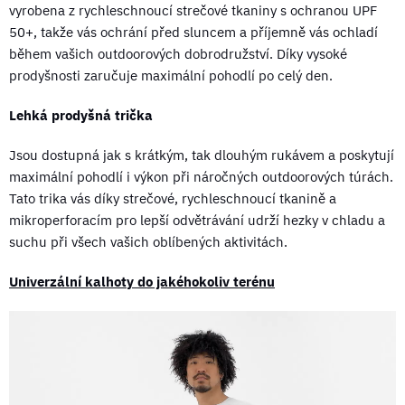
vyrobena z rychleschnoucí strečové tkaniny s ochranou UPF
50+, takže vás ochrání před sluncem a příjemně vás ochladí
během vašich outdoorových dobrodružství. Díky vysoké
prodyšnosti zaručuje maximální pohodlí po celý den.
Lehká prodyšná trička
Jsou dostupná jak s krátkým, tak dlouhým rukávem a poskytují
maximální pohodlí i výkon při náročných outdoorových túrách.
Tato trika vás díky strečové, rychleschnoucí tkanině a
mikroperforacím pro lepší odvětrávání udrží hezky v chladu a
suchu při všech vašich oblíbených aktivitách.
Univerzální kalhoty do jakéhokoliv terénu