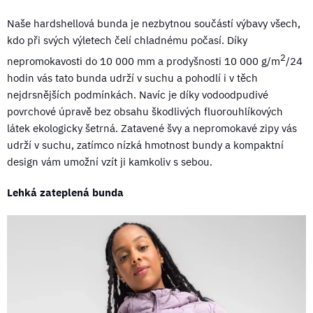
Naše hardshellová bunda je nezbytnou součástí výbavy všech,
kdo při svých výletech čelí chladnému počasí. Díky
2
nepromokavosti do 10 000 mm a prodyšnosti 10 000 g/m
/24
hodin vás tato bunda udrží v suchu a pohodlí i v těch
nejdrsnějších podmínkách. Navíc je díky vodoodpudivé
povrchové úpravě bez obsahu škodlivých fluorouhlíkových
látek ekologicky šetrná. Zatavené švy a nepromokavé zipy vás
udrží v suchu, zatímco nízká hmotnost bundy a kompaktní
design vám umožní vzít ji kamkoliv s sebou.
Lehká zateplená bunda