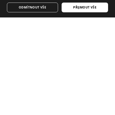
GERMAN
NAVŠTIVTE NÁŠ E-SHOP
ODMÍTNOUT VŠE
PŘIJMOUT VŠE
FINNISH
FRENCH
Máte rádi náš obsah? Přihlaste se k odběru a
DUTCH
dostávejte náš týdenní zpravodaj.
POLISH
KOREAN
NORWEGIAN
CZECH
ITALIAN
SIROKO CYCLING COMMUNITY
PORTUGUESE
Ochrana osobních údajů
Kontakt
Cookies
SWEDISH
Pravidla a podmínky
CHINESE (SIMPLIFIED)