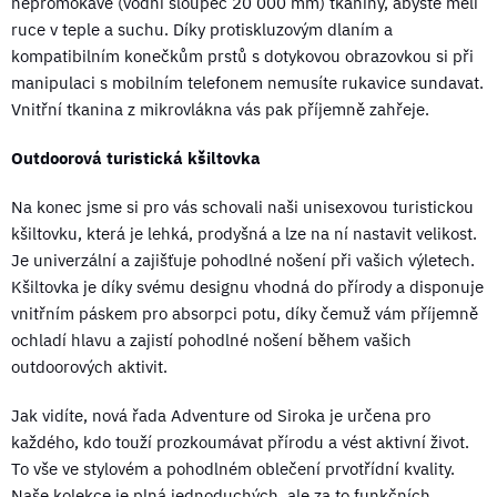
nepromokavé (vodní sloupec 20 000 mm) tkaniny, abyste měli
ruce v teple a suchu. Díky protiskluzovým dlaním a
kompatibilním konečkům prstů s dotykovou obrazovkou si při
manipulaci s mobilním telefonem nemusíte rukavice sundavat.
Vnitřní tkanina z mikrovlákna vás pak příjemně zahřeje.
Outdoorová turistická kšiltovka
Na konec jsme si pro vás schovali naši unisexovou turistickou
kšiltovku, která je lehká, prodyšná a lze na ní nastavit velikost.
Je univerzální a zajišťuje pohodlné nošení při vašich výletech.
Kšiltovka je díky svému designu vhodná do přírody a disponuje
vnitřním páskem pro absorpci potu, díky čemuž vám příjemně
ochladí hlavu a zajistí pohodlné nošení během vašich
outdoorových aktivit.
Jak vidíte, nová řada Adventure od Siroka je určena pro
každého, kdo touží prozkoumávat přírodu a vést aktivní život.
To vše ve stylovém a pohodlném oblečení prvotřídní kvality.
Naše kolekce je plná jednoduchých, ale za to funkčních