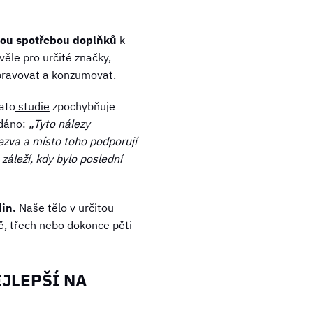
tou spotřebou doplňků
k
ěle pro určité značky,
epravovat a konzumovat.
ato
studie
zpochybňuje
ádáno:
„Tyto nálezy
ezva a místo toho podporují
 záleží, kdy bylo poslední
din.
Naše tělo v určitou
ě, třech nebo dokonce pěti
EJLEPŠÍ NA