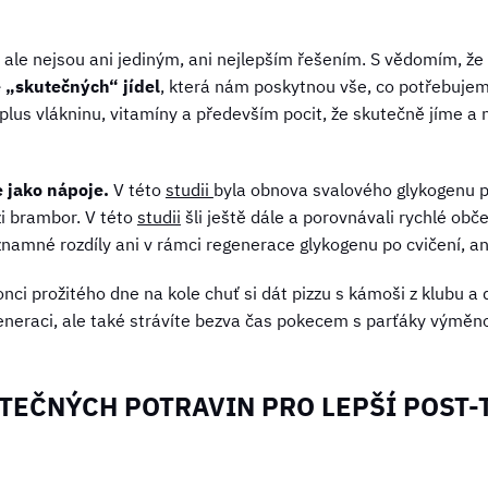
, ale nejsou ani jediným, ani nejlepším řešením. S vědomím, ž
 „skutečných“ jídel
, která nám poskytnou vše, co potřebujeme
plus vlákninu, vitamíny a především pocit, že skutečně jíme a
e jako nápoje.
V této
studii
byla obnova svalového glykogenu 
i brambor. V této
studii
šli ještě dále a porovnávali rychlé obč
významné rozdíly ani v rámci regenerace glykogenu po cvičení, 
i prožitého dne na kole chuť si dát pizzu s kámoši z klubu a d
eneraci, ale také strávíte bezva čas pokecem s parťáky výměno
UTEČNÝCH POTRAVIN PRO LEPŠÍ POST