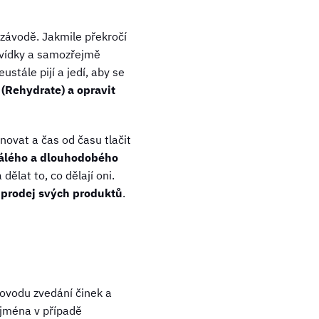
o závodě. Jakmile překročí
dvídky a samozřejmě
tále pijí a jedí, aby se
(
Rehydrate)
a opravit
novat a čas od času tlačit
álého a dlouhodobého
dělat to, co dělají oni.
a prodej svých produktů
.
rovodu zvedání činek a
ejména v případě