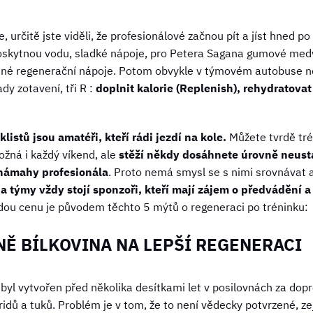
, určitě jste viděli, že profesionálové začnou pít a jíst hned p
 poskytnou vodu, sladké nápoje, pro Petera Sagana gumové me
é regenerační nápoje. Potom obvykle v týmovém autobuse neus
sady zotavení, tři R :
doplnit kalorie (
Replenish)
, rehydratovat 
klistů jsou amatéři, kteří rádi jezdí na kole.
Můžete tvrdě tré
ožná i každý víkend, ale
stěží někdy dosáhnete úrovně neust
é námahy profesionála
. Proto nemá smysl se s nimi srovnávat a 
i a týmy vždy stojí sponzoři, kteří mají zájem o předvádění 
dou cenu je původem těchto 5 mýtů o regeneraci po tréninku:
NĚ BÍLKOVINA NA LEPŠÍ REGENERACI
byl vytvořen před několika desítkami let v posilovnách za dop
idů a tuků. Problém je v tom, že to není vědecky potvrzené, z