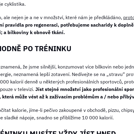
e cyklistika.
, ale nejen je a ne v množství, které nám je předkládáno,
prot
ní pravidla pro regeneraci, potřebujeme sacharidy k dopln
i; a bílkoviny k obnově tkání.
 HODNĚ PO TRÉNINKU
znamená, že jsme silnější, konzumovat více bílkovin nebo jedno
ergie, neznamená lepší zotavení. Nedívejte se na „stravu“ pro
00 kalorií denně u některých profesionálních sportovců, pro
pouze v televizi.
Jíst stejné množství jako profesionální spo
t, která může vést až k zažívacím problémům a / nebo přibý
tat kalorie, jíme-li pečivo zakoupené v obchodě, pizzu, chipsy
ce sladké nápoje, snadno se přiblížíme 10 000 kalorií.
RÉNINKU MUSÍTE VŽDY JÍST HNED