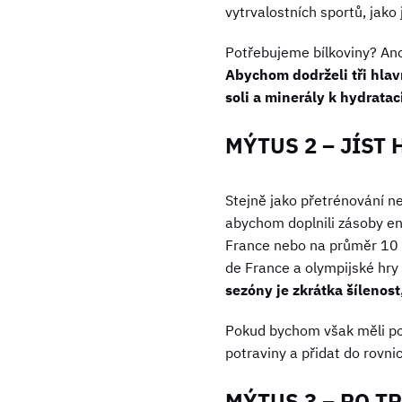
vytrvalostních sportů, jako j
Potřebujeme bílkoviny? Ano
Abychom dodrželi tři hlav
soli a minerály k hydratac
MÝTUS 2 – JÍST
Stejně jako přetrénování ne
abychom doplnili zásoby en
France nebo na průměr 10 0
de France a olympijské hry 
sezóny je zkrátka šílenos
Pokud bychom však měli počí
potraviny a přidat do rovni
MÝTUS 3 – PO T