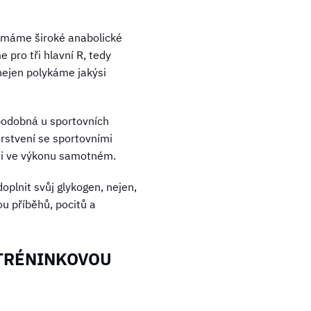
e máme široké anabolické
 pro tři hlavní R, tedy
 nejen polykáme jakýsi
podobná u sportovních
erstvení se sportovními
ani ve výkonu samotném.
oplnit svůj glykogen, nejen,
u příběhů, pocitů a
-TRÉNINKOVOU