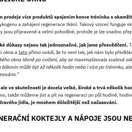
m prodeje více produktů spojením konce tréninku s okamži
ykogenu a zahájení regenerace tkání. Takový vzorec funguje skv
kty jsou připravené a velmi pohodlné, protože je lze snadno př
ké důkazy nejsou tak jednoznačné, jak jsme přesvědčeni.
T
o okna a
tato
přímo uvádí, že to není tak, jak nám bylo předkl
ického okna těsně po cvičení, aby se maximalizovala svalová od
em bílkovin může být až několik hodin nebo i více po tréninku, ale
umováno.”
 ale ve skutečnosti je docela velké, široké a trvá několik ho
o, takže můžeme jíst a pít na regeneraci po půl hodině, hodin
zdravého jídla, je mnohem důležitější než načasování.
NERAČNÍ KOKTEJLY A NÁPOJE JSOU N