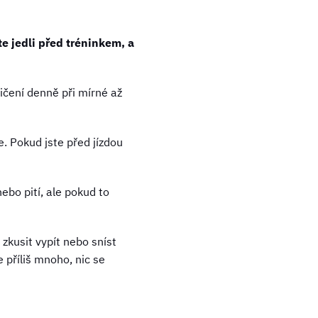
te jedli před tréninkem, a
čení denně při mírné až
. Pokud jste před jízdou
nebo pití, ale pokud to
zkusit vypít nebo sníst
příliš mnoho, nic se