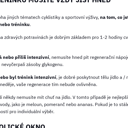
oha jiných tématech cyklistiky a sportovní výživy,
na tom, co js
 nebo tréninku
.
a zdravých potravinách je dobrým základem pro 1-2 hodiny cvi
 nebo příliš intenzivní
, nemusíte hned pít regenerační nápoje
te nevyčerpali zásoby glykogenu.
ebo byl trénink intenzivní
, je dobré poskytnout tělu jídlo a / 
 neděje, vaše regenerace tím nebude ovlivněna.
 někdy nemusíte mít chuť na jídlo. V tomto případě je nejlepší 
dy, jako je meloun, pomeranč nebo ananas. Pokud je to stále 
stí pro individuální výběr.
BOLICKÉ OKNO