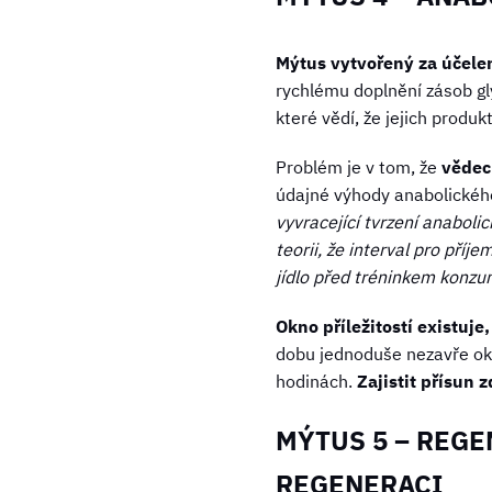
Mýtus vytvořený za účele
rychlému doplnění zásob gl
které vědí, že jejich produ
Problém je v tom, že
vědec
údajné výhody anabolickéh
vyvracející tvrzení anabol
teorii, že interval pro příj
jídlo před tréninkem konz
Okno příležitostí existuje,
dobu jednoduše nezavře okn
hodinách.
Zajistit přísun 
MÝTUS 5 – REGE
REGENERACI