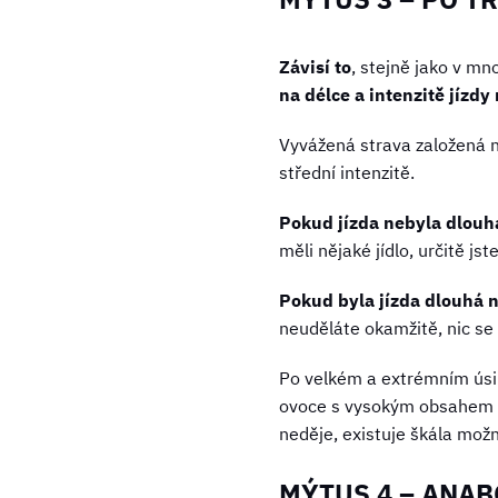
Závisí to
, stejně jako v mn
na délce a intenzitě jízdy
Vyvážená strava založená n
střední intenzitě.
Pokud jízda nebyla dlouhá
měli nějaké jídlo, určitě js
Pokud byla jízda dlouhá n
neuděláte okamžitě, nic se
Po velkém a extrémním úsilí
ovoce s vysokým obsahem vo
neděje, existuje škála možno
MÝTUS 4 – ANA