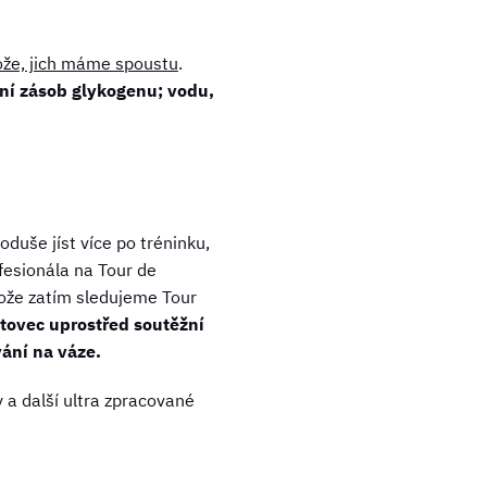
ože, jich máme spoustu
.
ění zásob glykogenu; vodu,
duše jíst více po tréninku,
fesionála na Tour de
tože zatím sledujeme Tour
rtovec uprostřed soutěžní
vání na váze.
 a další ultra zpracované