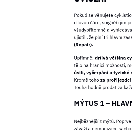
Pokud se věnujete cyklistice
cílovou čáru, soignéři jim
všudypřítomné a vyhledávan
ujistili, že plní tři hlavní zá
(Repair).
Upřímně:
drtivá většina cy
tělo na hranici možností, m
úsilí, vyčerpání a fyzick
Kromě toho
za profi jezdc
Touha hodně prodat za kaž
MÝTUS 1 – HLAV
Nejběžnější z mýtů. Poprvé 
závaží a démonizace sachar