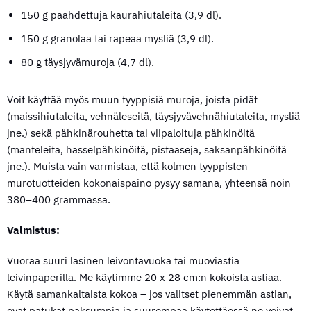
150 g paahdettuja kaurahiutaleita (3,9 dl).
150 g granolaa tai rapeaa mysliä (3,9 dl).
80 g täysjyvämuroja (4,7 dl).
Voit käyttää myös muun tyyppisiä muroja, joista pidät
(maissihiutaleita, vehnäleseitä, täysjyvävehnähiutaleita, mysliä
jne.) sekä pähkinärouhetta tai viipaloituja pähkinöitä
(manteleita, hasselpähkinöitä, pistaaseja, saksanpähkinöitä
jne.). Muista vain varmistaa, että kolmen tyyppisten
murotuotteiden kokonaispaino pysyy samana, yhteensä noin
380–400 grammassa.
Valmistus:
Vuoraa suuri lasinen leivontavuoka tai muoviastia
leivinpaperilla. Me käytimme 20 x 28 cm:n kokoista astiaa.
Käytä samankaltaista kokoa – jos valitset pienemmän astian,
ovat patukat paksumpia ja suurempaa käytettäessä ne voivat