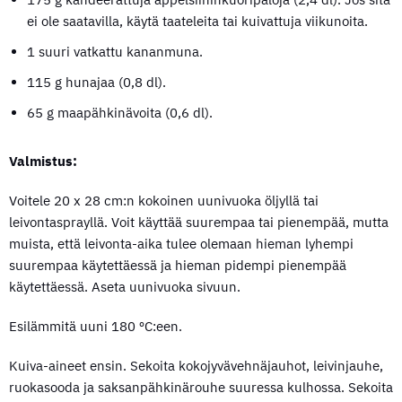
ei ole saatavilla, käytä taateleita tai kuivattuja viikunoita.
1 suuri vatkattu kananmuna.
115 g hunajaa (0,8 dl).
65 g maapähkinävoita (0,6 dl).
Valmistus:
Voitele
20 x 28 cm
:n kokoinen uunivuoka öljyllä tai
leivontasprayllä. Voit käyttää suurempaa tai pienempää, mutta
muista, että leivonta-aika tulee olemaan hieman lyhempi
suurempaa käytettäessä ja hieman pidempi pienempää
käytettäessä. Aseta uunivuoka sivuun.
Esilämmitä uuni 180 ºC:een.
Kuiva-aineet ensin. Sekoita kokojyvävehnäjauhot, leivinjauhe,
ruokasooda ja saksanpähkinärouhe suuressa kulhossa. Sekoita