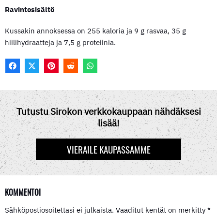
Ravintosisältö
Kussakin annoksessa on 255 kaloria ja 9 g rasvaa, 35 g
hiilihydraatteja ja 7,5 g proteiinia.
F
X
P
R
W
A
(
I
E
H
C
T
N
D
A
E
W
T
D
T
B
I
E
I
S
O
T
R
T
A
Tutustu Sirokon verkkokauppaan nähdäksesi
O
T
E
P
lisää!
K
E
S
P
R
T
)
VIERAILE KAUPASSAMME
KOMMENTOI
Sähköpostiosoitettasi ei julkaista.
Vaaditut kentät on merkitty
*