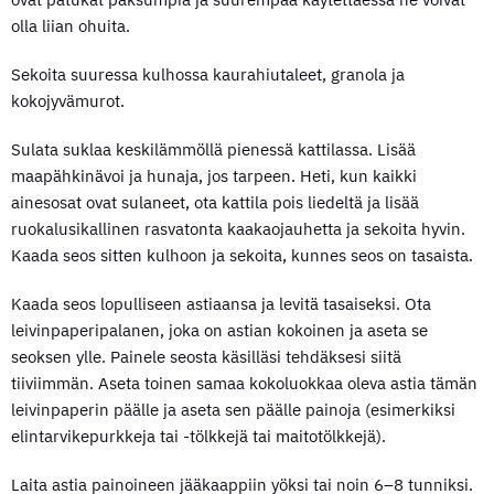
olla liian ohuita.
Sekoita suuressa kulhossa kaurahiutaleet, granola ja
kokojyvämurot.
Sulata suklaa keskilämmöllä pienessä kattilassa. Lisää
maapähkinävoi ja hunaja, jos tarpeen. Heti, kun kaikki
ainesosat ovat sulaneet, ota kattila pois liedeltä ja lisää
ruokalusikallinen rasvatonta kaakaojauhetta ja sekoita hyvin.
Kaada seos sitten kulhoon ja sekoita, kunnes seos on tasaista.
Kaada seos lopulliseen astiaansa ja levitä tasaiseksi. Ota
leivinpaperipalanen, joka on astian kokoinen ja aseta se
seoksen ylle. Painele seosta käsilläsi tehdäksesi siitä
tiiviimmän. Aseta toinen samaa kokoluokkaa oleva astia tämän
leivinpaperin päälle ja aseta sen päälle painoja (esimerkiksi
elintarvikepurkkeja tai -tölkkejä tai maitotölkkejä).
Laita astia painoineen jääkaappiin yöksi tai noin 6–8 tunniksi.