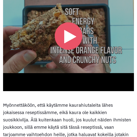
Myönnettäköön, että käytämme kaurahiutaleita lähes
jokaisessa reseptissämme, eikä kaura ole kaikkien
suosikkivilja. Älä kuitenkaan huoli, jos kuulut näiden ihmisten
joukkoon, sillä emme käytä sitä tässä reseptissä, vaan
tarjoamme vaihtoehdon heille, jotka haluavat kokeilla jotakin