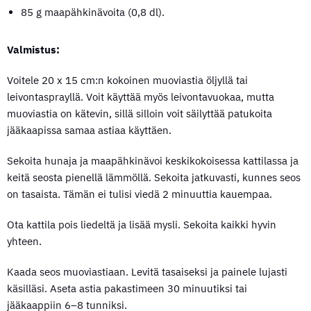
85 g maapähkinävoita (0,8 dl).
Valmistus:
Voitele 20 x 15 cm:n kokoinen muoviastia öljyllä tai
leivontasprayllä. Voit käyttää myös leivontavuokaa, mutta
muoviastia on kätevin, sillä silloin voit säilyttää patukoita
jääkaapissa samaa astiaa käyttäen.
Sekoita hunaja ja maapähkinävoi keskikokoisessa kattilassa ja
keitä seosta pienellä lämmöllä. Sekoita jatkuvasti, kunnes seos
on tasaista. Tämän ei tulisi viedä 2 minuuttia kauempaa.
Ota kattila pois liedeltä ja lisää mysli. Sekoita kaikki hyvin
yhteen.
Kaada seos muoviastiaan. Levitä tasaiseksi ja painele lujasti
käsilläsi. Aseta astia pakastimeen 30 minuutiksi tai
jääkaappiin 6–8 tunniksi.