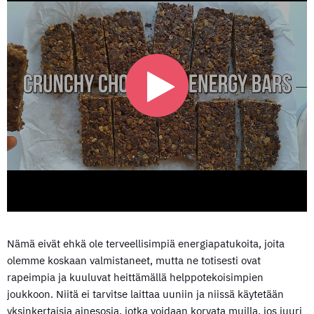
Nämä eivät ehkä ole terveellisimpiä energiapatukoita, joita
olemme koskaan valmistaneet, mutta ne totisesti ovat
rapeimpia ja kuuluvat heittämällä helppotekoisimpien
joukkoon. Niitä ei tarvitse laittaa uuniin ja niissä käytetään
yksinkertaisia ainesosia, jotka voidaan korvata muilla, jos juuri