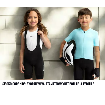
SIROKO CORE KIDS: PYÖRÄILYN VÄLTTÄMÄTTÖMYYDET POJILLE JA TYTÖILLE