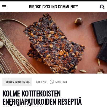
Skip
to
content
PYÖRÄILY JA RAVITSEMUS
03.09.2021
5 MIN READ
KOLME KOTITEKOISTEN
ENERGIAPATUKOIDEN RESEPTIÄ