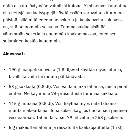
näitä ei satu löytymään valmiiksi kotona. Yksi neuvo: kannattaa
olla tiettyjä suklaatyyppejä käyttäessään varovainen kuumina
päivinä, sillä mitä enemmän sokeria ja kaakaovoita suklaassa
on, sitä helpommin se sulaa. Tumma suklaa sisältää
vähemmän sokeria ja enemmän kaakaomassaa, joten sen
sulaminen kestää kauemmin.
Ainesosat:
190 g maapähkinävoita (1,8 dl).Voit käyttää myös tahinia,
tavallista voita tai muuta pähkinävoita.
53 g suklaata (0,8 dl). Voit valita minkä tahansa, mistä pidät
eniten. Me käytimme 74-prosenttista tummaa suklaata.
115 g hunajaa (0,8 dl). Voit käyttää myös mitä tahansa
muuta makeuttajaa. Jopa sokeri käy, jos liuotat sen pieneen
vesimäärään. Tähän tarvitset 79 ml vettä ja 268 g sokeria.
5 g makeuttamatonta ja rasvatonta kaakaojauhetta (1 rkl).