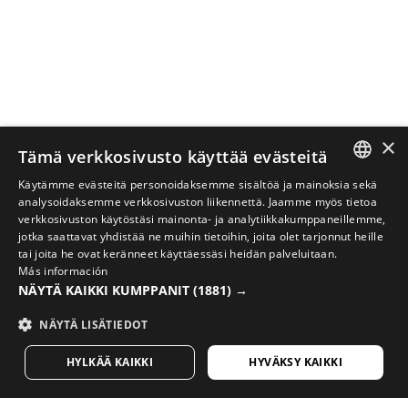
×
Tämä verkkosivusto käyttää evästeitä
Käytämme evästeitä personoidaksemme sisältöä ja mainoksia sekä
SPANISH
analysoidaksemme verkkosivuston liikennettä. Jaamme myös tietoa
verkkosivuston käytöstäsi mainonta- ja analytiikkakumppaneillemme,
ENGLISH
jotka saattavat yhdistää ne muihin tietoihin, joita olet tarjonnut heille
tai joita he ovat keränneet käyttäessäsi heidän palveluitaan.
GREEK
Más información
VIIMEISTELE TYYLISI PARHAILLA PYÖRÄILYVARUSTEILLA
NÄYTÄ KAIKKI KUMPPANIT
(1881) →
DANISH
Katso pyöräilyn uutuudet Sirokon verkkokaupasta
NÄYTÄ LISÄTIEDOT
GERMAN
VIERAILE KAUPASSAMME
HYLKÄÄ KAIKKI
HYVÄKSY KAIKKI
FINNISH
FRENCH