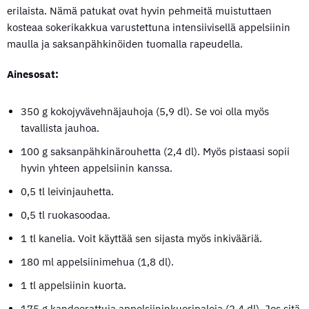
erilaista. Nämä patukat ovat hyvin pehmeitä muistuttaen
kosteaa sokerikakkua varustettuna intensiivisellä appelsiinin
maulla ja saksanpähkinöiden tuomalla rapeudella.
Ainesosat:
350 g kokojyvävehnäjauhoja (5,9 dl). Se voi olla myös
tavallista jauhoa.
100 g saksanpähkinärouhetta (2,4 dl). Myös pistaasi sopii
hyvin yhteen appelsiinin kanssa.
0,5 tl leivinjauhetta.
0,5 tl ruokasoodaa.
1 tl kanelia. Voit käyttää sen sijasta myös inkivääriä.
180 ml appelsiinimehua (1,8 dl).
1 tl appelsiinin kuorta.
175 g kandeerattuja appelsiininkuoripaloja (2,4 dl). Jos sitä