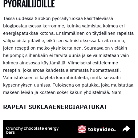
PYÖRÄILIJÖILLE
Tässä uudessa Sirokon pyöräilyruokaa käsittelevässä
blogipostauksessa kerromme, kuinka valmistaa kolmea eri
energiapatukkaa kotona. Ensimmäinen on täydellinen rapeista
välipaloista pitäville, eikä sen valmistuksessa tarvita uunia,
joten resepti on melko yksinkertainen. Seuraava on vieläkin
helpompi; siihenkään ei tarvita uunia ja se valmistetaan vain
kolmea ainesosaa käyttämällä. Viimeiseksi esittelemme
reseptin, joka eroaa kahdesta aiemmasta huomattavasti.
Valmistukseen ei käytetä kaurahiutaleita, mutta se vaatii
kypsennyksen uunissa. Tuloksena on patukka, joka muistuttaa
makean leivän ja kostean sokerikakun yhdistelmää. Nam!
RAPEAT SUKLAAENERGIAPATUKAT