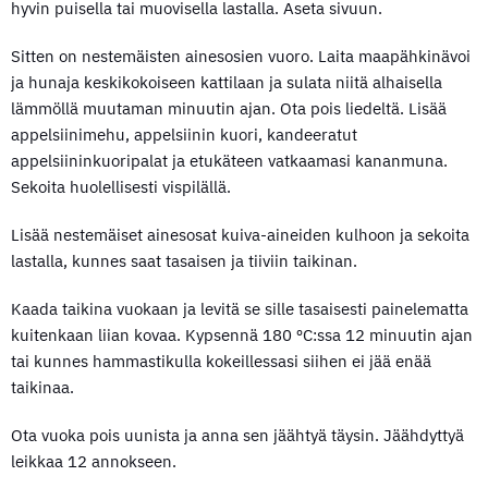
hyvin puisella tai muovisella lastalla. Aseta sivuun.
Sitten on nestemäisten ainesosien vuoro. Laita maapähkinävoi
ja hunaja keskikokoiseen kattilaan ja sulata niitä alhaisella
lämmöllä muutaman minuutin ajan. Ota pois liedeltä. Lisää
appelsiinimehu, appelsiinin kuori, kandeeratut
appelsiininkuoripalat ja etukäteen vatkaamasi kananmuna.
Sekoita huolellisesti vispilällä.
Lisää nestemäiset ainesosat kuiva-aineiden kulhoon ja sekoita
lastalla, kunnes saat tasaisen ja tiiviin taikinan.
Kaada taikina vuokaan ja levitä se sille tasaisesti painelematta
kuitenkaan liian kovaa. Kypsennä 180 ºC:ssa 12 minuutin ajan
tai kunnes hammastikulla kokeillessasi siihen ei jää enää
taikinaa.
Ota vuoka pois uunista ja anna sen jäähtyä täysin. Jäähdyttyä
leikkaa 12 annokseen.