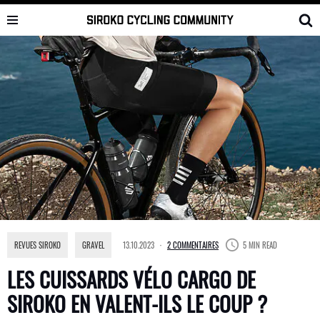
Skip
to
content
REVUES SIROKO
,
GRAVEL
13.10.2023
2 COMMENTAIRES
5 MIN READ
LES CUISSARDS VÉLO CARGO DE
SIROKO EN VALENT-ILS LE COUP ?