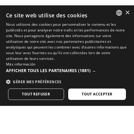
×
Ce site web utilise des cookies
Nous utilisons des cookies pour personnaliser le contenu et les
SPANISH
publicités et pour analyser notre trafic et les performances de notre
site. Nous partageons également des informations sur votre
ENGLISH
utilisation de notre site avec nos partenaires publicitaires et
analytiques qui peuvent les combiner avec d'autres informations que
COMPLÉTEZ VOTRE LOOK AVEC LES MEILLEURS
GREEK
vous leur avez fournies ou qu'ils ont collectées lors de votre
ÉQUIPEMENTS DE CYCLISME
utilisation de leurs services.
DANISH
Más información
Découvrez les nouveautés cyclisme sur la boutique
AFFICHER TOUS LES PARTENAIRES
(1881) →
GERMAN
en ligne de Siroko
GÉRER MES PRÉFÉRENCES
FINNISH
VISITEZ NOTRE BOUTIQUE
TOUT REFUSER
TOUT ACCEPTER
FRENCH
DUTCH
Vous aimez notre contenu ? Abonnez-vous pour
POLISH
recevoir notre newsletter hebdomadaire.
KOREAN