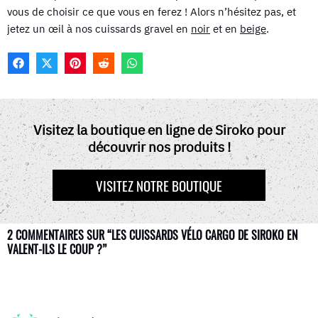
vous de choisir ce que vous en ferez ! Alors n’hésitez pas, et
jetez un œil à nos cuissards gravel en
noir
et en
beige
.
F
X
P
R
W
A
(
I
E
H
C
T
N
D
A
E
W
T
D
T
B
I
E
I
S
O
T
R
T
A
Visitez la boutique en ligne de Siroko pour
O
T
E
P
découvrir nos produits !
K
E
S
P
R
T
)
VISITEZ NOTRE BOUTIQUE
2 COMMENTAIRES SUR “LES CUISSARDS VÉLO CARGO DE SIROKO EN
VALENT-ILS LE COUP ?”