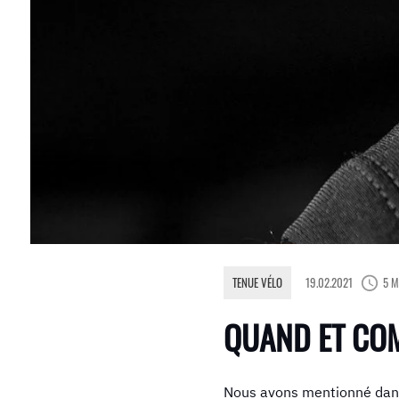
TENUE VÉLO
19.02.2021
5 M
QUAND ET CO
Nous avons mentionné dans 