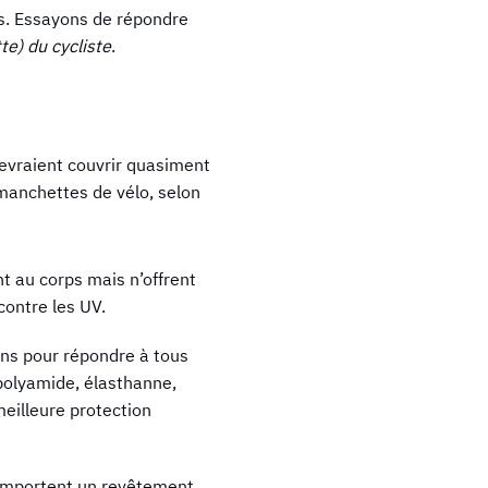
es. Essayons de répondre
e) du cycliste
.
evraient couvrir quasiment
e manchettes de vélo, selon
ent au corps mais n’offrent
contre les UV.
ons pour répondre à tous
(polyamide, élasthanne,
meilleure protection
comportent un revêtement