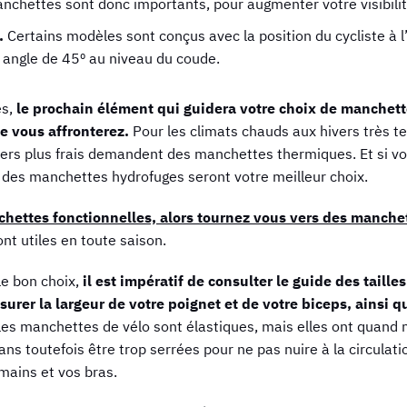
anchettes sont donc importants, pour augmenter votre visibilit
.
Certains modèles sont conçus avec la position du cycliste à l’
un angle de 45º au niveau du coude.
es,
le prochain élément qui guidera votre choix de manchette
e vous affronterez.
Pour les climats chauds aux hivers très 
ivers plus frais demandent des manchettes thermiques. Et si v
, des manchettes hydrofuges seront votre meilleur choix.
hettes fonctionnelles, alors tournez vous vers des manche
ont utiles en toute saison.
le bon choix,
il est impératif de consulter le guide des taill
urer la largeur de votre poignet et de votre biceps, ainsi q
 les manchettes de vélo sont élastiques, mais elles ont quand 
ans toutefois être trop serrées pour ne pas nuire à la circulat
 mains et vos bras.