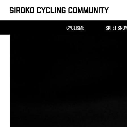
Skip
to
CYCLISME
SKI ET SN
content