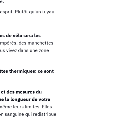
é.
esprit. Plutôt qu’un tuyau
s de vélo sera les
tempérés, des manchettes
ous vivez dans une zone
ttes thermiques: ce sont
es et des mesures du
ue la longueur de votre
même leurs limites. Elles
ion sanguine qui redistribue