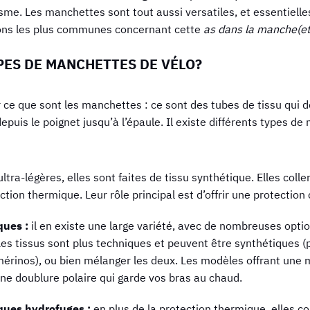
isme. Les manchettes sont tout aussi versatiles, et essentiell
ions les plus communes concernant cette
as dans la manche(ett
PES DE MANCHETTES DE VÉLO?
e que sont les manchettes : ce sont des tubes de tissu qui d
 depuis le poignet jusqu’à l’épaule. Il existe différents types d
ultra-légères, elles sont faites de tissu synthétique. Elles coll
ion thermique. Leur rôle principal est d’offrir une protection 
ques :
il en existe une large variété, avec de nombreuses opti
 Les tissus sont plus techniques et peuvent être synthétiques 
 mérinos), ou bien mélanger les deux. Les modèles offrant une 
e doublure polaire qui garde vos bras au chaud.
ques hydrofuges :
en plus de la protection thermique, elles 