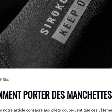
IN READ
MMENT PORTER DES MANCHETTES
notre article consacré aux gilets coupe-vent que ces vêtement