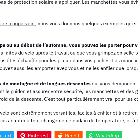
pas de protection solaire à appliquer. Les manchettes vous év
gilets coupe-vent
, nous vous donnons quelques exemples qui s’a
emps ou au début de l’automne, vous pouvez les porter pour 
us faites du vélo après le travail ou que vous grimpez en selle 
 vous êtes échauffé pour les placer dans vos poches. Les manch
uvez aussi les emporter avec vous et ne les enfiler que lorsq
s de montagne et de longues descentes
qui vous demandent d
nt le guidon et assurer votre sécurité, les manchettes et des 
roid de la descente. C’est tout particulièrement vrai pour les c
élo sont extrêmement versatiles, faciles à enfiler et à retirer,
ous adapter à tout changement soudain de température, et à t
itter)
Pinterest
Reddit
WhatsApp