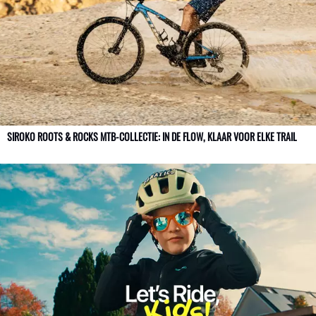
SIROKO ROOTS & ROCKS MTB-COLLECTIE: IN DE FLOW, KLAAR VOOR ELKE TRAIL