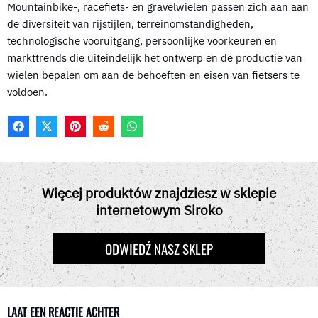
Mountainbike-, racefiets- en gravelwielen passen zich aan aan
de diversiteit van rijstijlen, terreinomstandigheden,
technologische vooruitgang, persoonlijke voorkeuren en
markttrends die uiteindelijk het ontwerp en de productie van
wielen bepalen om aan de behoeften en eisen van fietsers te
voldoen.
F
X
P
R
W
A
(
I
E
H
C
T
N
D
A
E
W
T
D
T
B
I
E
I
S
O
T
R
T
A
Więcej produktów znajdziesz w sklepie
O
T
E
P
internetowym Siroko
K
E
S
P
R
T
)
ODWIEDŹ NASZ SKLEP
LAAT EEN REACTIE ACHTER