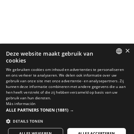
×
Deze website maakt gebruik van
cookies
SPANISH
We gebruiken cookies om inhoud en advertenties te personaliseren
en ons verkeer te analyseren. We delen ook informatie over uw
ENGLISH
gebruik van onze site met onze advertentie- en analysepartners. Zij
kunnen deze informatie combineren met andere gegevens die u aan
GREEK
hen heeft verstrekt of die zij hebben verzameld op basis van uw
MAAK JE LOOK COMPLEET MET DE BESTE FIETSUITRUSTING
gebruik van hun diensten.
DANISH
Más información
Bekijk de nieuw binnengekomen fietsartikelen in de
ALLE PARTNERS TONEN
(1881) →
GERMAN
Siroko webshop
DETAILS TONEN
FINNISH
BEZOEK ONZE WEBSHOP
ALLES WEIGEREN
ALLES ACCEPTEREN