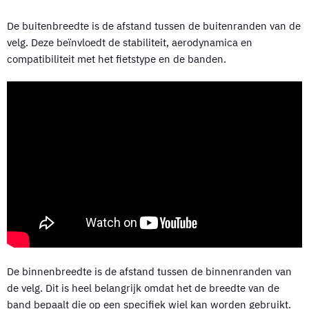
De buitenbreedte is de afstand tussen de buitenranden van de
velg. Deze beïnvloedt de stabiliteit, aerodynamica en
compatibiliteit met het fietstype en de banden.
De binnenbreedte is de afstand tussen de binnenranden van
de velg. Dit is heel belangrijk omdat het de breedte van de
band bepaalt die op een specifiek wiel kan worden gebruikt.