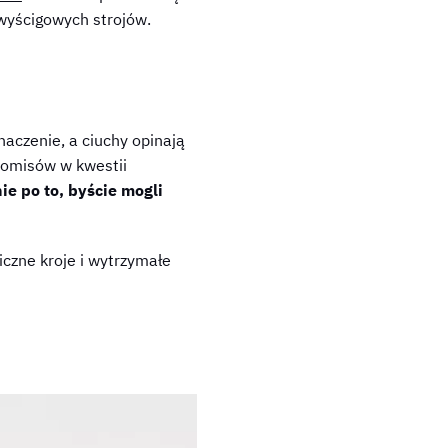
 wyścigowych strojów.
aczenie, a ciuchy opinają
promisów w kwestii
ie po to, byście mogli
miczne kroje i wytrzymałe