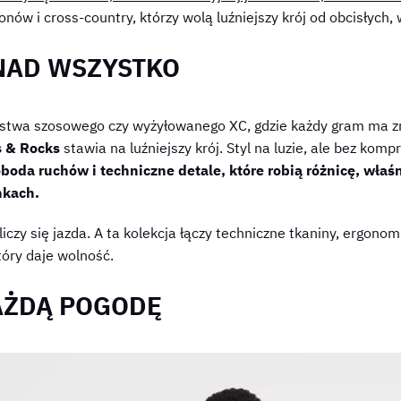
nów i cross-country, którzy wolą luźniejszy krój od obcisłych,
NAD WSZYSTKO
rstwa szosowego czy wyżyłowanego XC, gdzie każdy gram ma zn
s & Rocks
stawia na luźniejszy krój. Styl na luzie, ale bez kom
oda ruchów i techniczne detale, które robią różnicę, właśn
nkach.
liczy się jazda. A ta kolekcja łączy techniczne tkaniny, ergono
óry daje wolność.
AŻDĄ POGODĘ