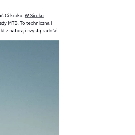
ać Ci kroku.
W Siroko
ieży MTB.
To techniczna i
kt z naturą i czystą radość.