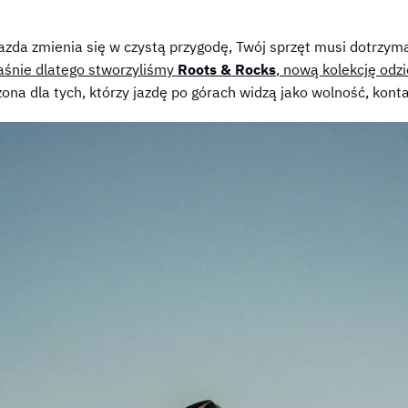
a jazda zmienia się w czystą przygodę, Twój sprzęt musi dotrzym
aśnie dlatego stworzyliśmy
Roots & Rocks
, nową kolekcję odz
ona dla tych, którzy jazdę po górach widzą jako wolność, konta