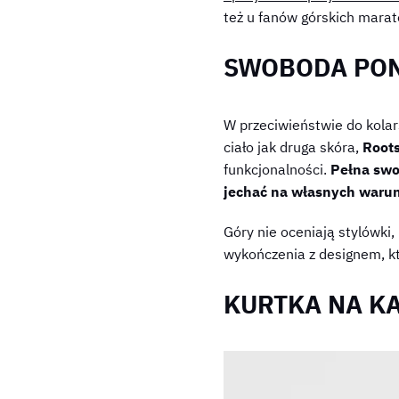
też u fanów górskich marato
SWOBODA PO
W przeciwieństwie do kola
ciało jak druga skóra,
Root
funkcjonalności.
Pełna swob
jechać na własnych waru
Góry nie oceniają stylówki, 
wykończenia z designem, kt
KURTKA NA K