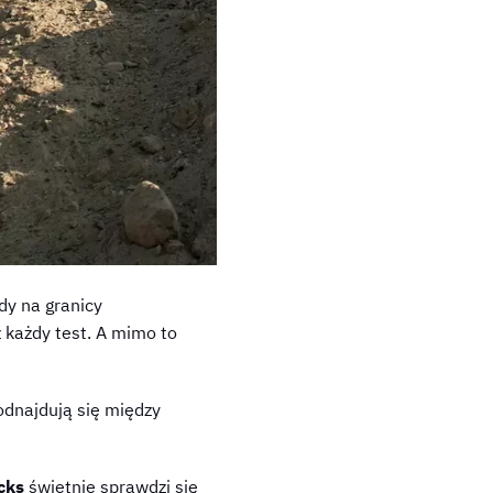
dy na granicy
ż każdy test. A mimo to
j odnajdują się między
cks
świetnie sprawdzi się