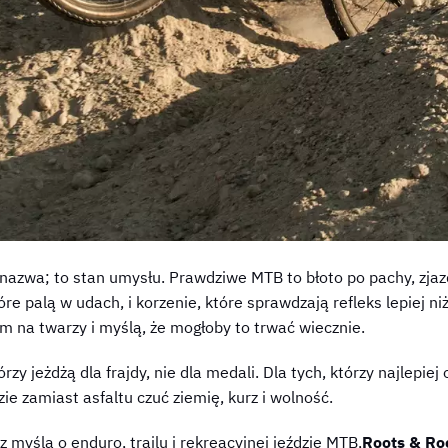
 nazwa; to stan umysłu. Prawdziwe MTB to błoto po pachy, zjaz
óre palą w udach, i korzenie, które sprawdzają refleks lepiej ni
m na twarzy i myślą, że mogłoby to trwać wiecznie.
tórzy jeżdżą dla frajdy, nie dla medali. Dla tych, którzy najlepie
ie zamiast asfaltu czuć ziemię, kurz i wolność.
 myślą o enduro, trailu i rekreacyjnej jeździe MTB,
Roots & Ro