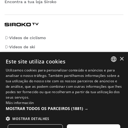
Encontra a tua loja Siroko
Vídeos de ciclismo
Vídeos de ski
Vídeos de snowboard
×
Este site utiliza cookies
Vídeos de aventura
Utilizamos cookies para personalizar conteúdo e anúncios e para
SPANISH
analisar o nosso tráfego. Também partilhamos informações sobre a
tua utilização do nosso site com os nossos parceiros de anúncios e
ENGLISH
Emails que contam. Subscreve para receber notícias e
de análise, que as podem combinar com outras informações que lhes
novidades da Siroko.
podes ter fornecido ou que recolheram a partir da tua utilização dos
GREEK
seus serviços.
Más información
Escreve o teu email
DANISH
MOSTRAR TODOS OS PARCEIROS
(1881) →
GERMAN
MOSTRAR DETALHES
Mulher
Homem
ENVIAR
FINNISH