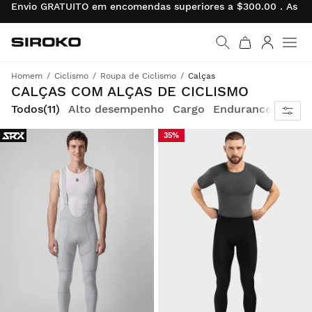
Envio GRATUITO em encomendas superiores a $300.00 . As de
Siroko.com
Ir para a página inicial
Entrar
Homem
Ciclismo
Roupa de Ciclismo
Calças
Calças com alças de ciclismo, essenciais para as suas saídas durante todo o ano.
CALÇAS COM ALÇAS DE CICLISMO
Todos
(11)
Alto desempenho
Cargo
Endurance
Dese
35%