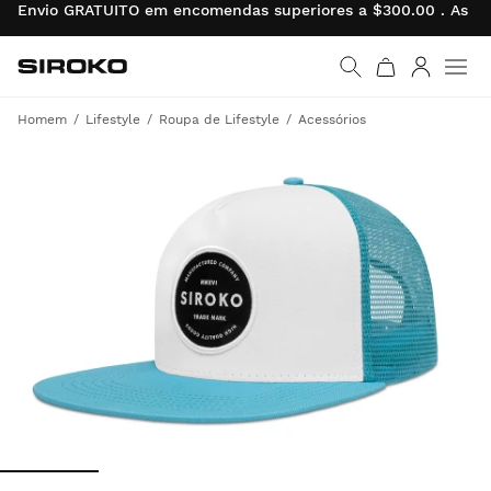
Envio GRATUITO em encomendas superiores a $300.00 . As de
Siroko.com
Ir para a página inicial
Entrar
Homem
Lifestyle
Roupa de Lifestyle
Acessórios