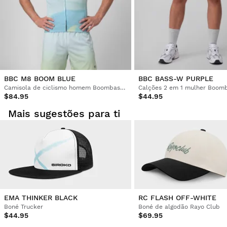
Parece muito bom, parece ser de boa qualidade e eu adoro 
Emitir o seu reembolso para o método de
Desde
$9.95
a cor.
pagamento original
Esta avaliação foi útil?
Sim
Denunciar
Partilhar
há 4 anos
Cliente Confirmado
BBC M8 BOOM BLUE
BBC BASS-W PURPLE
GENTIAN LICI
Camisola de ciclismo homem Boombastic
Calções 2 em 1 mulher Boomb
$84.95
$44.95
Produto perfeito! 
Mais sugestões para ti
Esta avaliação foi útil?
Sim
Denunciar
Partilhar
há 4 anos
Cliente Confirmado
Kyriakos Zikakis
EMA THINKER BLACK
RC FLASH OFF-WHITE
Você consegue o que vê! Simplesmente perfeito 
Boné Trucker
Boné de algodão Rayo Club
$44.95
$69.95
Esta avaliação foi útil?
Sim
Denunciar
Partilhar
há 5 anos