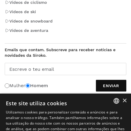
Vídeos de ciclismo
Vídeos de ski
Vídeos de snowboard
Vídeos de aventura
Emails que contam. Subscreve para receber notícias e
novidades da Siroko.
Escreve o teu email
Mulher
Homem
ENVIAR
×
Este site utiliza cookies
PORTUGUÊS
Utilizamos cookies para personalizar conteúdo e anúncios e para
SPANISH
analisar o nosso tráfego. Também partilhamos informações sobre a
tua utilização do nosso site com os nossos parceiros de anúncios e
ENGLISH
de análise, que as podem combinar com outras informações que lhes