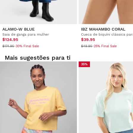
ALAMO-W BLUE
IBZ MAHAMBO CORAL
Saia de ganga para mulher
Cueca de biquíni clássica pa
$124.95
$39.95
$174.95
$49.95
-30% Final Sale
-25% Final Sale
Mais sugestões para ti
35%