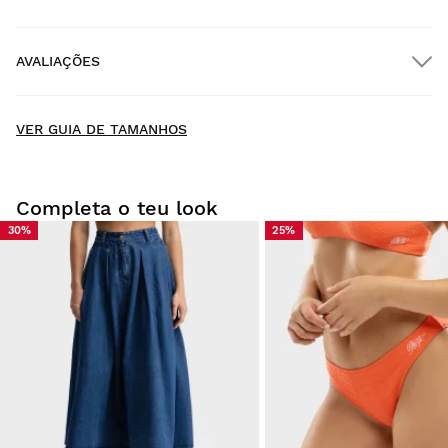
Envio GRATUITO em encomendas superiores a $300.00
AVALIAÇÕES
Entrega no domicílio
GRÁTIS
a partir de $300.00
New content loaded
- Não existem ainda avaliações deste produto -
VER GUIA DE TAMANHOS
Seja o primeiro a escrever uma avaliação
Completa o teu look
30%
25%
Experimente os nossos artigos confortavelmente em sua
casa. Tem 30 dias desde a entrega para iniciar uma
devolução.
A partir da sua conta de utilizador, pode devolver de forma
fácil e rápida um artigo da sua encomenda.
Emitir o seu reembolso para o método de
Desde
$9.95
pagamento original