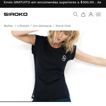
Envio GRATUITO em encomendas superiores a $300.00 . As de
Siroko.com
Ir para a página inicial
Entrar
Mulher
Lifestyle
Em destaque
Stock final