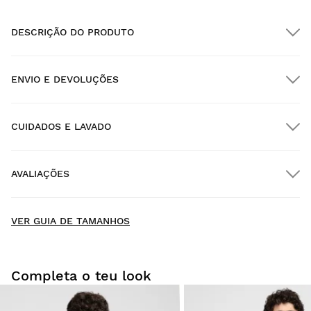
DESCRIÇÃO DO PRODUTO
ENVIO E DEVOLUÇÕES
CUIDADOS E LAVADO
Envio GRATUITO em encomendas superiores a $300.00
AVALIAÇÕES
Entrega no domicílio
GRÁTIS
a partir de $300.00
New content loaded
4.58
VER GUIA DE TAMANHOS
Baseado em 78 avaliações
ESCREVER UMA AVALIAÇÃO
Completa o teu look
Procurar:
Ordenar