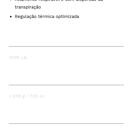
transpiração
Regulação térmica optimizada
COMPOSIÇÃO
100% Lā
PESO
< 200 g / 7.05 oz
ESPECIFICAÇÕES