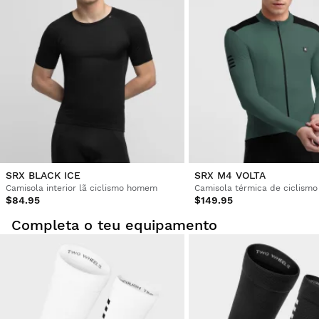
Esta avaliação foi útil?
Sim
Denunciar
Partilhar
há 3 anos
Cliente Confirmado
Alejandro García Fernández
Premium Base Layer Siroko SRX Convex S-M
Qualidade muito boa.
Esta avaliação foi útil?
Sim
Denunciar
Partilhar
há 3 anos
SRX BLACK ICE
SRX M4 VOLTA
Camisola interior lã ciclismo homem
$84.95
$149.95
1
2
3
4
5
6
...
26
Completa o teu equipamento