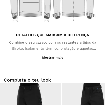
DETALHES QUE MARCAM A DIFERENÇA
Combine o seu casaco com os restantes artigos da
Siroko. Isolamento térmico, proteção e aquelas
funcionalidades extra de que irá certamente gostar,
Mostrar mais
tais como o bolso para o passe de ski, o fecho de
correr na axila e um bolso interior extra para o
telemóvel.
Completa o teu look