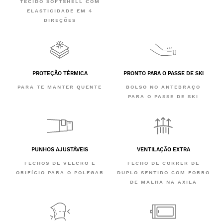
TECIDO SOFTSHELL COM
ELASTICIDADE EM 4
DIREÇÕES
PROTEÇÃO TÉRMICA
PRONTO PARA O PASSE DE SKI
PARA TE MANTER QUENTE
BOLSO NO ANTEBRAÇO
PARA O PASSE DE SKI
PUNHOS AJUSTÁVEIS
VENTILAÇÃO EXTRA
FECHOS DE VELCRO E
FECHO DE CORRER DE
ORIFÍCIO PARA O POLEGAR
DUPLO SENTIDO COM FORRO
DE MALHA NA AXILA