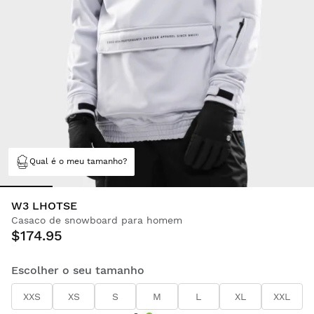
Qual é o meu tamanho?
W3 LHOTSE
Casaco de snowboard para homem
$174.95
Escolher o seu tamanho
XXS
XS
S
M
L
XL
XXL