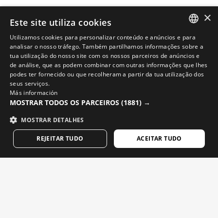
Contacto
×
Este site utiliza cookies
Blog
Utilizamos cookies para personalizar conteúdo e anúncios e para
Encontra a tua loja Siroko
SPANISH
analisar o nosso tráfego. Também partilhamos informações sobre a
tua utilização do nosso site com os nossos parceiros de anúncios e
ENGLISH
de análise, que as podem combinar com outras informações que lhes
podes ter fornecido ou que recolheram a partir da tua utilização dos
GREEK
seus serviços.
Más información
DANISH
MOSTRAR TODOS OS PARCEIROS
(1881) →
Vídeos de ciclismo
GERMAN
MOSTRAR DETALHES
Vídeos de ski
FINNISH
Vídeos de snowboard
REJEITAR TUDO
ACEITAR TUDO
FRENCH
Vídeos de aventura
DUTCH
POLISH
Emails que contam. Subscreve para receber notícias e
W3 LHOTSE
$174.95
KOREAN
novidades da Siroko.
COMPRA
NORWEGIAN
Escreve o teu email