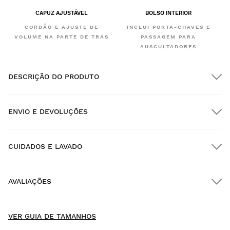
CAPUZ AJUSTÁVEL
BOLSO INTERIOR
CORDÃO E AJUSTE DE
INCLUI PORTA-CHAVES E
VOLUME NA PARTE DE TRÁS
PASSAGEM PARA
AUSCULTADORES
DESCRIÇÃO DO PRODUTO
ENVIO E DEVOLUÇÕES
CUIDADOS E LAVADO
Envio GRATUITO em encomendas superiores a $300.00
AVALIAÇÕES
Entrega no domicílio
GRÁTIS
a partir de $300.00
New content loaded
- Não existem ainda avaliações deste produto -
VER GUIA DE TAMANHOS
Seja o primeiro a escrever uma avaliação