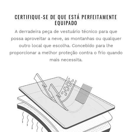
CERTIFIQUE-SE DE QUE ESTÁ PERFEITAMENTE
EQUIPADO
A derradeira peça de vestuário técnico para que
Experimente os nossos artigos confortavelmente em sua
casa. Tem 30 dias desde a entrega para iniciar uma
possa aproveitar a neve, as montanhas ou qualquer
devolução.
outro local que escolha. Concebido para lhe
proporcionar a melhor proteção contra o frio quando
A partir da sua conta de utilizador, pode devolver de forma
mais necessita.
fácil e rápida um artigo da sua encomenda.
Emitir o seu reembolso para o método de
Desde
$9.95
pagamento original