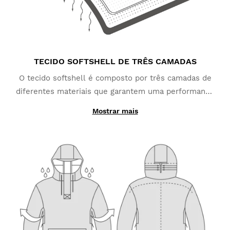
TECIDO SOFTSHELL DE TRÊS CAMADAS
O tecido softshell é composto por três camadas de
diferentes materiais que garantem uma performance
otimizada. A camada exterior feita de poliéster e
Mostrar mais
elastano protege da chuva e neve (coluna de água até
10.000 mm). A camada do meio é feita de uma
membrana de TPU que protege do vento e liberta a
transpiração do seu corpo. A sua camada interior
proporciona um excelente isolamento térmico graças
ao seu tecido de micro velo de poliéster que ajuda a
reter o calor corporal.