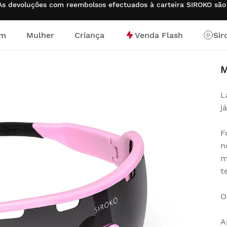
s devoluções com reembolsos efectuados à carteira SIROKO sã
m
Mulher
Criança
Venda Flash
Sir
al
M
L
j
F
n
m
t
O
A