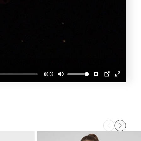
00:58
Mute
Settings
PIP
Enter
fullscreen