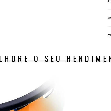
C
E
$
A
E
N
V
LHORE O SEU RENDIME
E
c
d
A
f