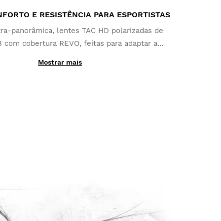
mitir o seu reembolso para o método de
Desde
$9.95
agamento original
FORTO E RESISTÊNCIA PARA ESPORTISTAS
ltra-panorâmica, lentes TAC HD polarizadas de
3 com cobertura REVO, feitas para adaptar a
ição extrema de luz. Flexibilidade total para se
Mostrar mais
uar às suas atividades perfeitamente.