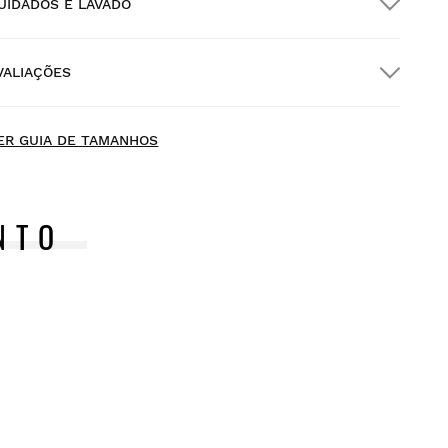
UIDADOS E LAVADO
nvio GRATUITO em encomendas superiores a
300.00
VALIAÇÕES
ntrega no domicílio
GRÁTIS
a partir de $300.00
ew content loaded
- Não existem ainda avaliações deste produto -
ER GUIA DE TAMANHOS
Seja o primeiro a escrever uma avaliação
NTO
xperimente os nossos artigos confortavelmente em sua
asa. Tem 30 dias desde a entrega para iniciar uma
evolução.
 partir da sua conta de utilizador, pode devolver de forma
ácil e rápida um artigo da sua encomenda.