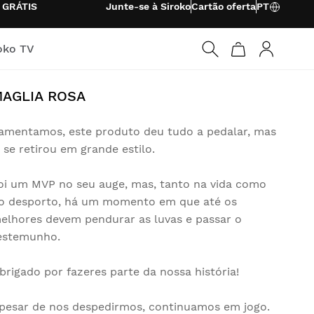
o
GRÁTIS
Junte-se à Siroko
Cartão oferta
PT
oko TV
Entrar
AGLIA ROSA
amentamos, este produto deu tudo a pedalar, mas
á se retirou em grande estilo.
oi um MVP no seu auge, mas, tanto na vida como
o desporto, há um momento em que até os
elhores devem pendurar as luvas e passar o
estemunho.
brigado por fazeres parte da nossa história!
pesar de nos despedirmos, continuamos em jogo.