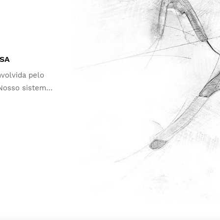
ISA
volvida pelo
 Nosso sistema
 embaçamento e
ndições mais