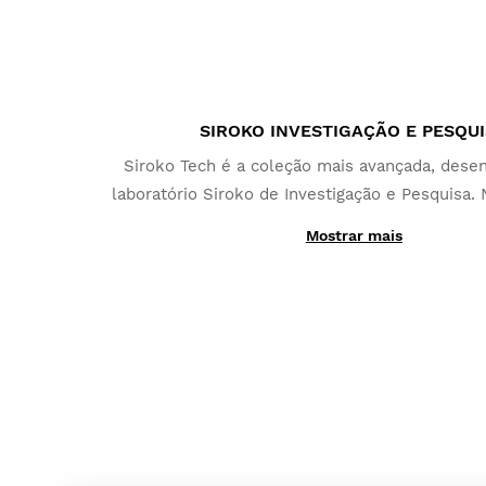
SIROKO INVESTIGAÇÃO E PESQU
Siroko Tech é a coleção mais avançada, desen
laboratório Siroko de Investigação e Pesquisa.
de ventilação – DrySky – foi feito para evitar
Mostrar mais
manter a umidade das lentes; mesmo nas co
extremas.