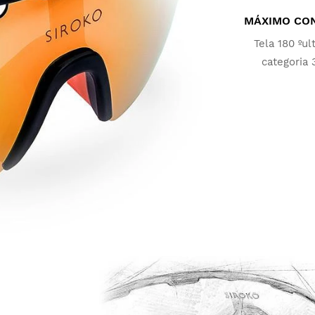
E
p
MÁXIMO CON
Tela 180 ºu
categoria 
qualquer cond
adeq