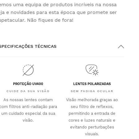
emos uma equipa de produtos incríveis na nossa
oja e novidades para esta época que promete ser
spetacular. Não fiques de fora!
SPECIFICAÇÕES TÉCNICAS
PROTEÇÃO UV400
LENTES POLARIZADAS
CUIDE DA SUA VISÃO
SEM FADIGA OCULAR
As nossas lentes contam
Visão melhorada graças ao
com filtros anti-radiação para
seu filtro de reflexos,
um cuidado especial da sua
permitindo a entrada de
visão.
cores e luzes naturais e
evitando perturbações
visuais.