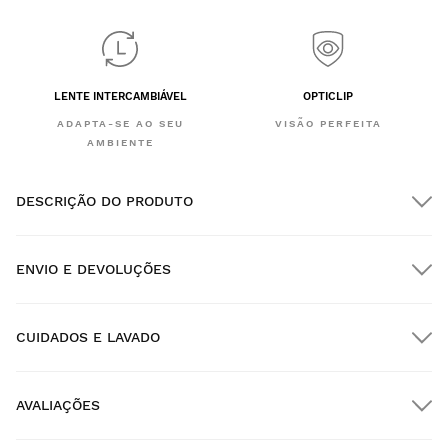
LENTE INTERCAMBIÁVEL
OPTICLIP
ADAPTA-SE AO SEU
VISÃO PERFEITA
AMBIENTE
DESCRIÇÃO DO PRODUTO
ENVIO E DEVOLUÇÕES
CUIDADOS E LAVADO
Envio GRATUITO em encomendas superiores a $300.00
AVALIAÇÕES
Entrega no domicílio
GRÁTIS
a partir de $300.00