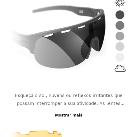
Esqueça o sol, nuvens ou reflexos irritantes que
possam interromper a sua atividade. As lentes
fotocromáticas
adaptam-se às alterações contínuas
Mostrar mais
Graças à sua produção com materiais fotocromáticos,
da luminescência
da luz e transformam-se na
ao invés de ser composta por uma única camada, as
melhor opção para desportos como MTB, Triatlo ou
lentes intercambiáveis K3 PhotoChromic mudam
Corrida.