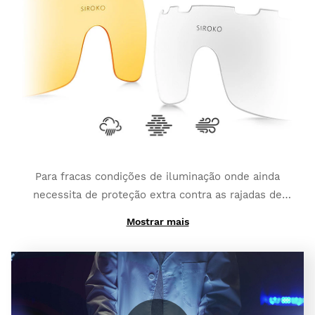
duma categoria a outra em apenas alguns segundos
(estas categorias podem variar levemente
dependendo do tipo de lente fotocromatica
escolhida). Elas também contam com uma
cobertura
polarizada adicional e máxima proteção total
UV400
, a qual fornece um grau maior de proteção
contra os brilhos intensos e os reflexos.
Para fracas condições de iluminação onde ainda
necessita de proteção extra contra as rajadas de
vento e pequenos impactos:
K3 Clear
.
Mostrar mais
E se precisar de um contraste elevado para combater
o nevoeiro:
K3 ClearFog
.