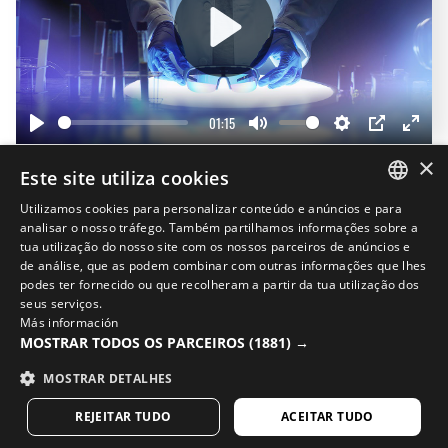
Play
01:15
Play
Mute
Settings
PIP
Enter
×
fullscr
Este site utiliza cookies
Completa o teu look
Utilizamos cookies para personalizar conteúdo e anúncios e para
20%
SPANISH
analisar o nosso tráfego. Também partilhamos informações sobre a
tua utilização do nosso site com os nossos parceiros de anúncios e
ENGLISH
de análise, que as podem combinar com outras informações que lhes
podes ter fornecido ou que recolheram a partir da tua utilização dos
GREEK
seus serviços.
Más información
DANISH
MOSTRAR TODOS OS PARCEIROS
(1881) →
GERMAN
MOSTRAR DETALHES
FINNISH
REJEITAR TUDO
ACEITAR TUDO
FRENCH