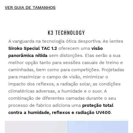
New content loaded
5.00
VER GUIA DE TAMANHOS
Baseado numa 1 avaliação
ESCREVER UMA AVALIAÇÃO
K3 TECHNOLOGY
A vanguarda na tecnologia ótica desportiva. As lentes
Experimente os nossos artigos confortavelmente em sua
Siroko Special TAC 1.2
oferecem uma
visão
casa. Tem 30 dias desde a entrega para iniciar uma
Cliente Confirmado
panorâmica nítida
sem distorções. Elas serão a sua
devolução.
Patricio Quiroga
melhor opção tanto para sessões casuais de treino e
caminhadas, bem como para competições. Projetadas
A partir da sua conta de utilizador, pode devolver de forma
para maximizar o campo de visão, minimizar o
fácil e rápida um artigo da sua encomenda.
Muito confortável 
impacto dos reflexos, a radiação solar, as condições
Esta avaliação foi útil?
Sim
Denunciar
Partilhar
há 5 anos
climatéricas adversas, a humidade e o suor. A
Emitir o seu reembolso para o método de
Desde
$9.95
combinação de diferentes camadas durante o seu
pagamento original
processo de fabrico adiciona uma
proteção total
contra a humidade, reflexos e radiação UV400
.