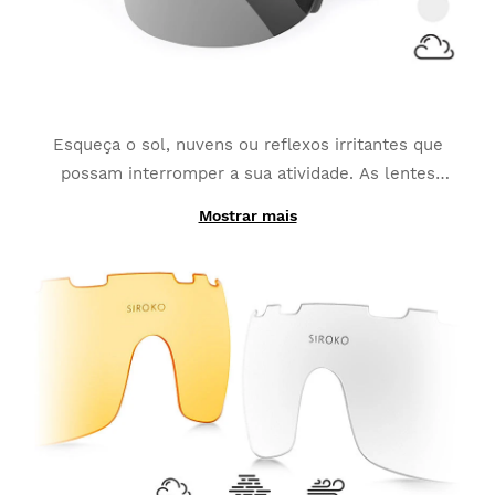
Esqueça o sol, nuvens ou reflexos irritantes que
possam interromper a sua atividade. As lentes
fotocromáticas
adaptam-se às alterações contínuas
Mostrar mais
Graças à sua produção com materiais fotocromáticos,
da luminescência
da luz e transformam-se na
ao invés de ser composta por uma única camada, as
melhor opção para desportos como MTB, Triatlo ou
lentes intercambiáveis K3 PhotoChromic mudam
Corrida.
duma categoria a outra em apenas alguns segundos
(estas categorias podem variar levemente
dependendo do tipo de lente fotocromatica
escolhida). Elas também contam com uma
cobertura
polarizada adicional e máxima proteção total
UV400
, a qual fornece um grau maior de proteção
contra os brilhos intensos e os reflexos.