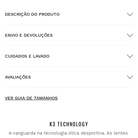
DESCRIÇÃO DO PRODUTO
ENVIO E DEVOLUÇÕES
CUIDADOS E LAVADO
Envio GRATUITO em encomendas superiores a $300.00
AVALIAÇÕES
Entrega no domicílio
GRÁTIS
a partir de $300.00
New content loaded
4.54
VER GUIA DE TAMANHOS
Baseado em 210 avaliações
ESCREVER UMA AVALIAÇÃO
K3 TECHNOLOGY
A vanguarda na tecnologia ótica desportiva. As lentes
Procurar:
Ordenar