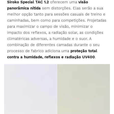
Experimente os nossos artigos confortavelmente em sua
Siroko Special TAC 1.2
oferecem uma
visão
casa. Tem 30 dias desde a entrega para iniciar uma
panorâmica nítida
sem distorções. Elas serão a sua
devolução.
melhor opção tanto para sessões casuais de treino e
Cliente Confirmado
caminhadas, bem como para competições. Projetadas
A partir da sua conta de utilizador, pode devolver de forma
Patrick Allen
para maximizar o campo de visão, minimizar o
fácil e rápida um artigo da sua encomenda.
impacto dos reflexos, a radiação solar, as condições
Eu uso essas lentes para andar de bicicleta em condições 
climatéricas adversas, a humidade e o suor. A
Emitir o seu reembolso para o método de
Desde
$9.95
nubladas. Eles estão ótimos, mas eu tirei uma estrela por 
combinação de diferentes camadas durante o seu
pagamento original
causa da durabilidade, o revestimento da lente se desgasta 
processo de fabrico adiciona uma
proteção total
com muita rapidez e facilidade. 
contra a humidade, reflexos e radiação UV400
.
1 pessoa Considera(m) esta avaliação útil.
Esta avaliação foi útil?
Sim
Denunciar
Partilhar
há 2 anos
Cliente Confirmado
Carolina Ayuso
Excelente opção quando você precisa de uma receita 
médica, estou muito feliz por tê-los encontrado 