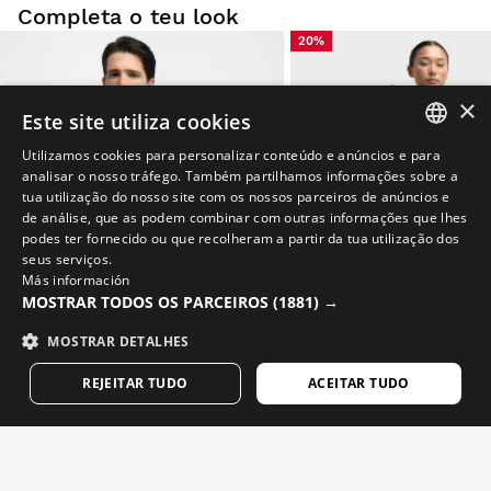
Completa o teu look
20%
×
Este site utiliza cookies
Utilizamos cookies para personalizar conteúdo e anúncios e para
SPANISH
analisar o nosso tráfego. Também partilhamos informações sobre a
tua utilização do nosso site com os nossos parceiros de anúncios e
ENGLISH
de análise, que as podem combinar com outras informações que lhes
podes ter fornecido ou que recolheram a partir da tua utilização dos
GREEK
seus serviços.
Más información
DANISH
MOSTRAR TODOS OS PARCEIROS
(1881) →
GERMAN
MOSTRAR DETALHES
FINNISH
REJEITAR TUDO
ACEITAR TUDO
V1 BLAAST
CORE LOOKOUT
FRENCH
Colete corta-vento de ciclismo para homem
Calças de ciclismo com carne
$84.95
$49.95
DUTCH
$59.95
-20% Final Sale
POLISH
K3 QUEBEC
$104.95