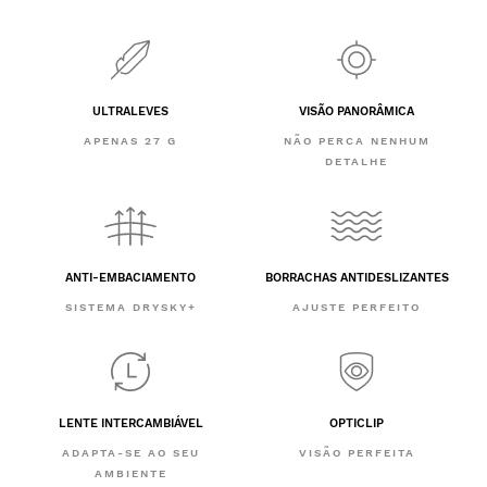
ULTRALEVES
VISÃO PANORÂMICA
APENAS 27 G
NÃO PERCA NENHUM
DETALHE
ANTI-EMBACIAMENTO
BORRACHAS ANTIDESLIZANTES
SISTEMA DRYSKY+
AJUSTE PERFEITO
LENTE INTERCAMBIÁVEL
OPTICLIP
ADAPTA-SE AO SEU
VISÃO PERFEITA
AMBIENTE