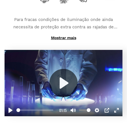
Para fracas condições de iluminação onde ainda
necessita de proteção extra contra as rajadas de
vento e pequenos impactos:
K3 Clear
.
Mostrar mais
E se precisar de um contraste elevado para combater
o nevoeiro:
K3 ClearFog
.
Play
01:15
Play
Mute
Settings
PIP
Enter
fullscr