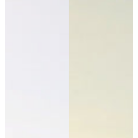
Esta avaliação foi útil?
Sim
Denunciar
Partilhar
há 3 anos
Cliente Confirmado
Daniel Izquierdo Mateu
Óculos muito confortáveis, mas não sei se foi porque não 
os limpei adequadamente após cada passeio. Que o vidro 
2 pessoas Considera(m) esta avaliação útil.
Esta avaliação foi útil?
Sim
Denunciar
Partilhar
há 3 anos
1
2
3
4
5
6
...
70