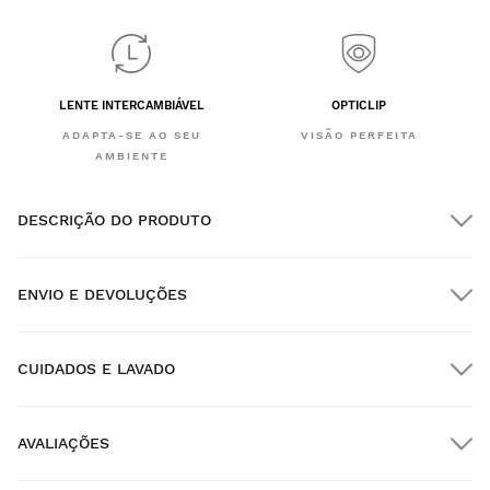
LENTE INTERCAMBIÁVEL
OPTICLIP
ADAPTA-SE AO SEU
VISÃO PERFEITA
AMBIENTE
DESCRIÇÃO DO PRODUTO
ENVIO E DEVOLUÇÕES
CUIDADOS E LAVADO
Envio GRATUITO em encomendas superiores a $300.00
AVALIAÇÕES
Entrega no domicílio
GRÁTIS
a partir de $300.00