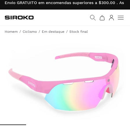
Envio GRATUITO em encomendas superiores a $300.00 . As de
Siroko.com
Ir para a página inicial
Entrar
Homem
Ciclismo
Em destaque
Stock final