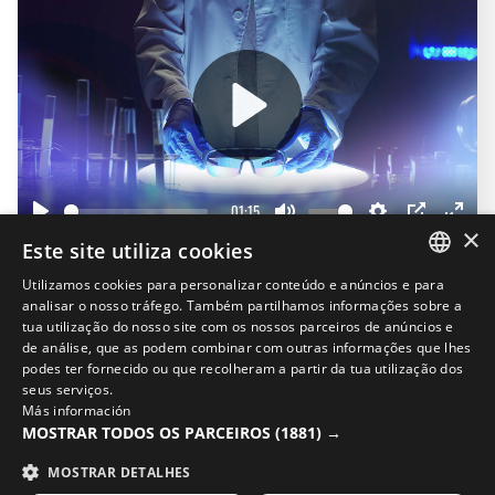
Play
01:15
Play
Mute
Settings
PIP
Enter
×
Este site utiliza cookies
fullscr
Utilizamos cookies para personalizar conteúdo e anúncios e para
Completa o teu look
SPANISH
analisar o nosso tráfego. Também partilhamos informações sobre a
20%
tua utilização do nosso site com os nossos parceiros de anúncios e
ENGLISH
de análise, que as podem combinar com outras informações que lhes
podes ter fornecido ou que recolheram a partir da tua utilização dos
GREEK
seus serviços.
Más información
DANISH
MOSTRAR TODOS OS PARCEIROS
(1881) →
GERMAN
MOSTRAR DETALHES
FINNISH