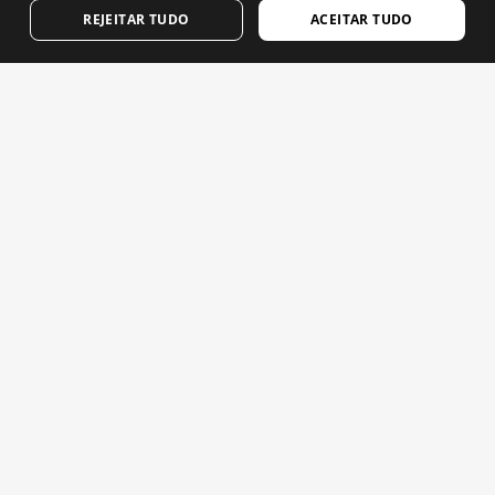
REJEITAR TUDO
ACEITAR TUDO
FRENCH
DUTCH
POLISH
KOREAN
CORE LOOKOUT
V1 BLAAST
NORWEGIAN
Calças de ciclismo com carneira mulher
$49.95
$84.95
CZECH
$59.95
-20%
ITALIAN
Mais sugestões para ti
PORTUGUESE
SWEDISH
CHINESE (SIMPLIFIED)
JAPANESE
K3S PORTET
Óculos de ciclismo
Óculos fotocrómicos de cicli