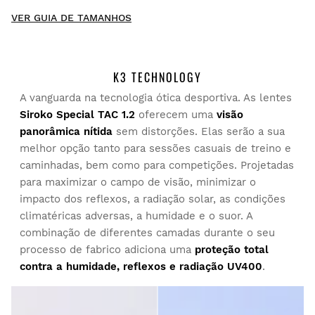
New content loaded
- Não existem ainda avaliações deste produto -
VER GUIA DE TAMANHOS
Seja o primeiro a escrever uma avaliação
K3 TECHNOLOGY
A vanguarda na tecnologia ótica desportiva. As lentes
Experimente os nossos artigos confortavelmente em sua
Siroko Special TAC 1.2
oferecem uma
visão
casa. Tem 30 dias desde a entrega para iniciar uma
panorâmica nítida
sem distorções. Elas serão a sua
devolução.
melhor opção tanto para sessões casuais de treino e
caminhadas, bem como para competições. Projetadas
A partir da sua conta de utilizador, pode devolver de forma
para maximizar o campo de visão, minimizar o
fácil e rápida um artigo da sua encomenda.
impacto dos reflexos, a radiação solar, as condições
climatéricas adversas, a humidade e o suor. A
Emitir o seu reembolso para o método de
Desde
$9.95
combinação de diferentes camadas durante o seu
pagamento original
processo de fabrico adiciona uma
proteção total
contra a humidade, reflexos e radiação UV400
.