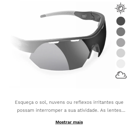
Esqueça o sol, nuvens ou reflexos irritantes que
possam interromper a sua atividade. As lentes
fotocromáticas
adaptam-se às alterações contínuas
Mostrar mais
Graças à sua produção com materiais fotocromáticos,
da luminescência
da luz e transformam-se na
ao invés de ser composta por uma única camada, as
melhor opção para desportos como MTB, Triatlo ou