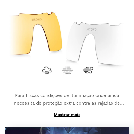
lentes intercambiáveis K3s PhotoChromic mudam
Corrida.
duma categoria a outra em apenas alguns segundos
(estas categorias podem variar levemente
dependendo do tipo de lente fotocromatica
escolhida). Elas também contam com uma
cobertura
polarizada adicional e máxima proteção total
UV400
, a qual fornece um grau maior de proteção
contra os brilhos intensos e os reflexos.
Para fracas condições de iluminação onde ainda
necessita de proteção extra contra as rajadas de
vento e pequenos impactos:
K3s Clear
.
Mostrar mais
E se precisar de um contraste elevado para combater
o nevoeiro:
K3s ClearFog
.