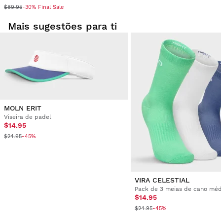
$89.95
-30% Final Sale
Mais sugestões para ti
MOLN ERIT
Viseira de padel
$14.95
$24.95
-45%
VIRA CELESTIAL
$14.95
$24.95
-45%