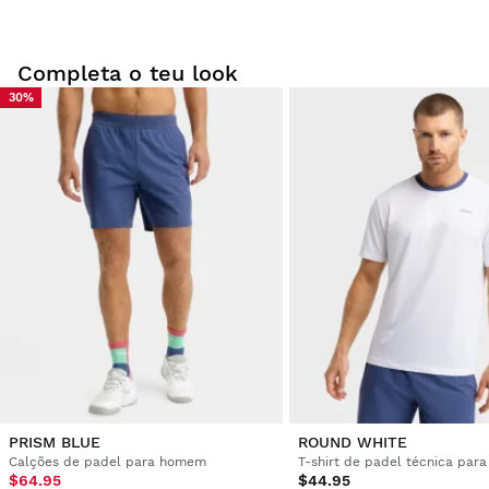
Completa o teu look
30%
Experimente os nossos artigos confortavelmente em sua
casa. Tem 30 dias desde a entrega para iniciar uma
devolução.
A partir da sua conta de utilizador, pode devolver de forma
fácil e rápida um artigo da sua encomenda.
Emitir o seu reembolso para o método de
Desde
$9.95
pagamento original
PRISM BLUE
ROUND WHITE
Calções de padel para homem
T-shirt de padel técnica pa
$64.95
$44.95