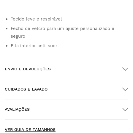
Tecido leve e respirável
Fecho de velcro para um ajuste personalizado e
seguro
Fita interior anti-suor
ENVIO E DEVOLUÇÕES
CUIDADOS E LAVADO
Envio GRATUITO em encomendas superiores a $300.00
AVALIAÇÕES
Entrega no domicílio
GRÁTIS
a partir de $300.00
VER GUIA DE TAMANHOS