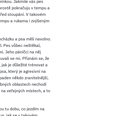
jimkou. Jakmile vás pes
prostě pokračuju v tempu a
střed stoupání. V takovém
 tempu a rukama i zvýšeným
cházku a psa měli navolno.
. Pes vůbec neštěkal,
mi. Jeho páníčci na něj
ouvali se mi. Přiznám se, že
jak je důležité trénovat a
sa, který je agresivní na
aden někdo zranitelnější,
dobných oblastech nechodí
a na veřejných místech, a to
u tu dobu, co jezdím na
tup, jak se v takovém