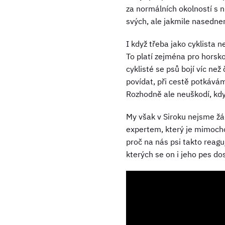
za normálních okolností s n
svých, ale jakmile nasedne
I když třeba jako cyklista 
To platí zejména pro horsko
cyklisté se psů bojí víc ne
povídat, při cestě potkává
Rozhodně ale neuškodí, kdy
My však v Siroku nejsme žá
expertem, který je mimocho
proč na nás psi takto reagu
kterých se on i jeho pes do