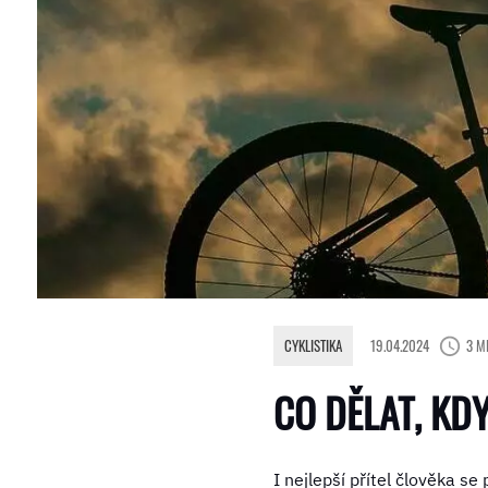
CYKLISTIKA
19.04.2024
3 M
CO DĚLAT, KDY
I nejlepší přítel člověka se