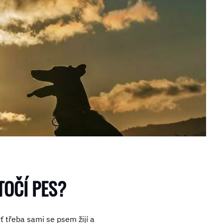
TOČÍ PES?
yť třeba sami se psem žijí a