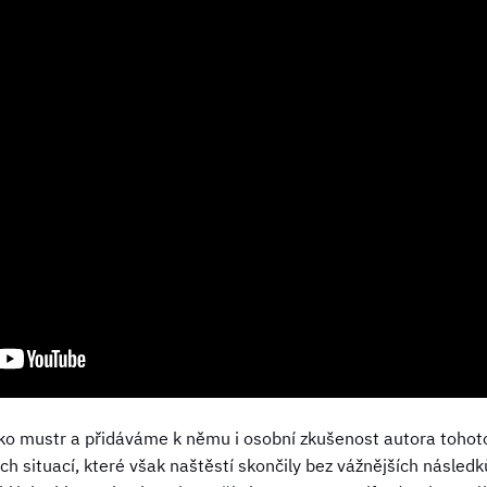
o mustr a přidáváme k němu i osobní zkušenost autora tohoto
h situací, které však naštěstí skončily bez vážnějších následk