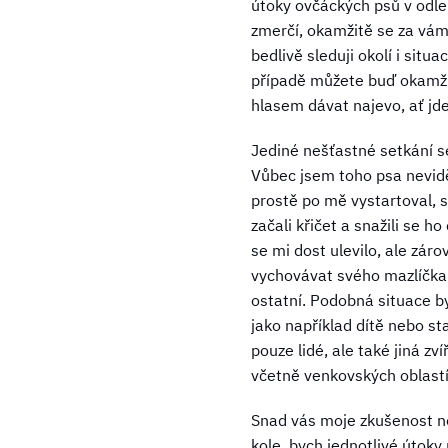
útoky ovčáckých psů v odle
zmerčí, okamžitě se za vám
bedlivě sleduji okolí i sit
případě můžete buď okamžit
hlasem dávat najevo, ať jde
Jediné nešťastné setkání 
Vůbec jsem toho psa nevidě
prostě po mě vystartoval, s
začali křičet a snažili se h
se mi dost ulevilo, ale zár
vychovávat svého mazlíčka a
ostatní. Podobná situace b
jako například dítě nebo st
pouze lidé, ale také jiná z
včetně venkovských oblastí
Snad vás moje zkušenost ne
kole, bych jednotlivé útoky