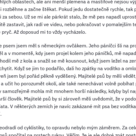
hlých oblastech, ale ani menší plemena a mastifové nejsou vý
i rozběhne a začne štěkat. Pokud jedu dostatečně rychle, tak 
uaci za sebou. Už se mi ale párkrát stalo, že mě pes napadl upro
ě zastavit, jak radí ve videu, nebo pokračovat v pomalejším
 pryč. Až doposud mi to vždy vycházelo.
se psem jsem měl s německým ovčákem. Jeho páníčci šli na pro
l a v momentě, kdy jsem projel kolem jeho páníčků, mě napadl
hodil mě z kola a snažil se mě kousnout, když jsem ležel na ze
o chytit. Když se jim to podařilo, dali ho zpátky na vodítko a oml
oveň jsem byl pořád pěkně vyděšený. Majitelé psů by měli vědět, 
 učit ho porozumět okolí, ale také nenechávat volně pobíhat p
y samozřejmě mohla mít mnohem horší následky, kdyby byl nap
arší člověk. Majitelé psů by si zároveň měli uvědomit, že v po
vířata. V některých zemích je navíc zakázané mít psa bez vodítk
.
odradí od cyklistiky, to opravdu nebylo mým záměrem. Za celo
 psů spočítal na prstech rukou. Věřím, že je ale dobré znát pos