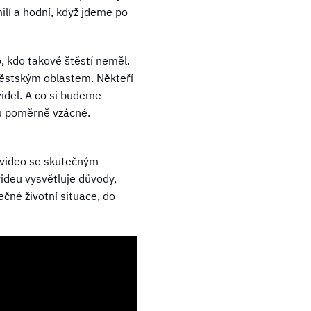
ilí a hodní, když jdeme po
, kdo takové štěstí neměl.
 městským oblastem. Někteří
zidel. A co si budeme
ou poměrně vzácné.
o video se skutečným
ideu vysvětluje důvody,
ečné životní situace, do