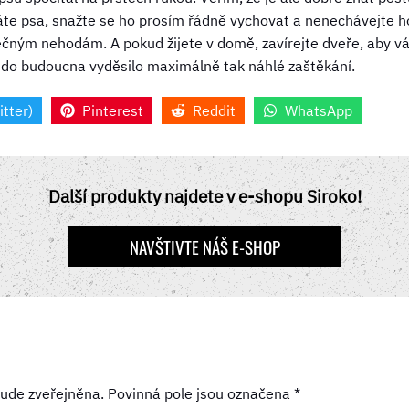
te psa, snažte se ho prosím řádně vychovat a nenechávejte h
tečným nehodám. A pokud žijete v domě, zavírejte dveře, aby v
už do budoucna vyděsilo maximálně tak náhlé zaštěkání.
itter)
Pinterest
Reddit
WhatsApp
Další produkty najdete v e-shopu Siroko!
NAVŠTIVTE NÁŠ E-SHOP
ude zveřejněna.
Povinná pole jsou označena
*