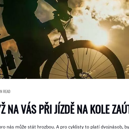
IN READ
Ž NA VÁS PŘI JÍZDĚ NA KOLE ZAÚ
 pro nás může stát hrozbou. A pro cyklisty to platí dvojnásob, b