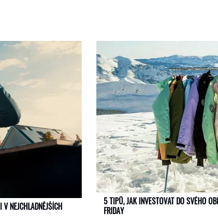
5 TIPŮ, JAK INVESTOVAT DO SVÉHO O
I V NEJCHLADNĚJŠÍCH
FRIDAY