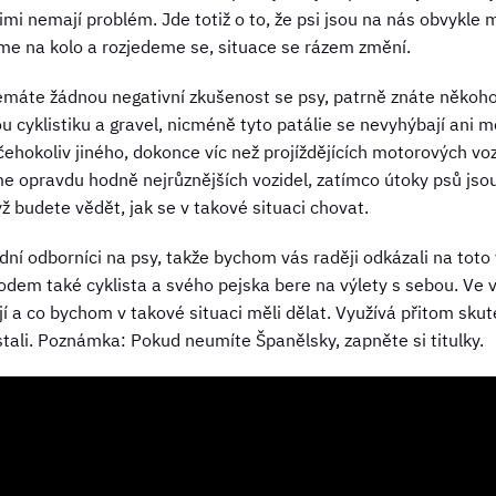
imi nemají problém. Jde totiž o to, že psi jsou na nás obvykle m
me na kolo a rozjedeme se, situace se rázem změní.
nemáte žádnou negativní zkušenost se psy, patrně znáte někoho
u cyklistiku a gravel, nicméně tyto patálie se nevyhýbají ani
ž čehokoliv jiného, dokonce víc než projíždějících motorových vo
me opravdu hodně nejrůznějších vozidel, zatímco útoky psů js
ž budete vědět, jak se v takové situaci chovat.
dní odborníci na psy, takže bychom vás raději odkázali na tot
dem také cyklista a svého pejska bere na výlety s sebou. Ve v
jí a co bychom v takové situaci měli dělat. Využívá přitom skut
stali. Poznámka: Pokud neumíte Španělsky, zapněte si titulky.