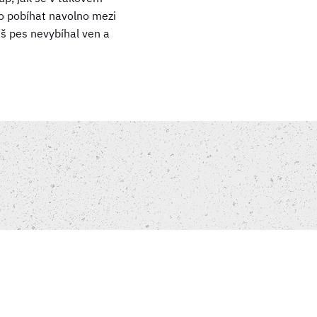
o pobíhat navolno mezi
áš pes nevybíhal ven a