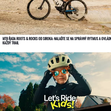
MTB ŘADA ROOTS & ROCKS OD SIROKA: NALAĎTE SE NA SPRÁVNÝ RYTMUS A OVLÁD
KAŽDÝ TRAIL