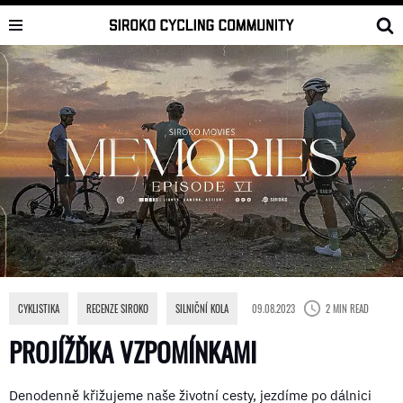
Skip
to
content
CYKLISTIKA
,
RECENZE SIROKO
,
SILNIČNÍ KOLA
09.08.2023
2 MIN READ
PROJÍŽĎKA VZPOMÍNKAMI
Denodenně křižujeme naše životní cesty, jezdíme po dálnici