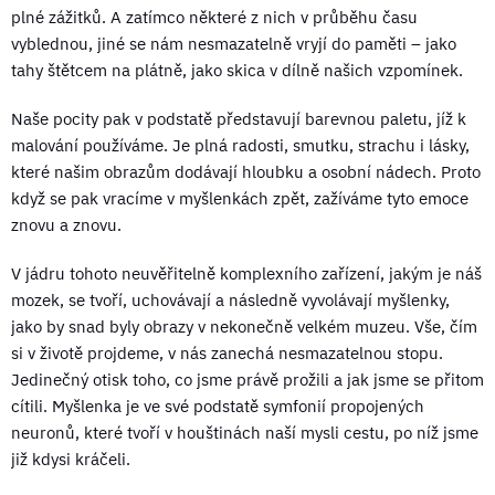
plné zážitků. A zatímco některé z nich v průběhu času
vyblednou, jiné se nám nesmazatelně vryjí do paměti – jako
tahy štětcem na plátně, jako skica v dílně našich vzpomínek.
Naše pocity pak v podstatě představují barevnou paletu, jíž k
malování používáme. Je plná radosti, smutku, strachu i lásky,
které našim obrazům dodávají hloubku a osobní nádech. Proto
když se pak vracíme v myšlenkách zpět, zažíváme tyto emoce
znovu a znovu.
V jádru tohoto neuvěřitelně komplexního zařízení, jakým je náš
mozek, se tvoří, uchovávají a následně vyvolávají myšlenky,
jako by snad byly obrazy v nekonečně velkém muzeu. Vše, čím
si v životě projdeme, v nás zanechá nesmazatelnou stopu.
Jedinečný otisk toho, co jsme právě prožili a jak jsme se přitom
cítili. Myšlenka je ve své podstatě symfonií propojených
neuronů, které tvoří v houštinách naší mysli cestu, po níž jsme
již kdysi kráčeli.