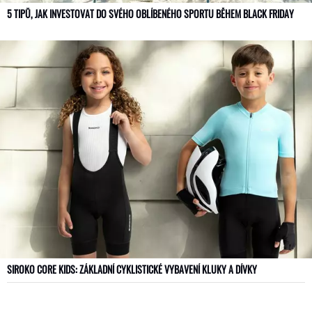
5 TIPŮ, JAK INVESTOVAT DO SVÉHO OBLÍBENÉHO SPORTU BĚHEM BLACK FRIDAY
SIROKO CORE KIDS: ZÁKLADNÍ CYKLISTICKÉ VYBAVENÍ KLUKY A DÍVKY