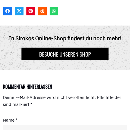
F
X
P
R
W
A
(
I
E
H
C
T
N
D
A
E
W
T
D
T
B
I
E
I
S
O
T
R
T
A
In Sirokos Online-Shop findest du noch mehr!
O
T
E
P
K
E
S
P
R
T
BESUCHE UNSEREN SHOP
)
KOMMENTAR HINTERLASSEN
Deine E-Mail-Adresse wird nicht veröffentlicht.
Pflichtfelder
sind markiert
*
Name
*