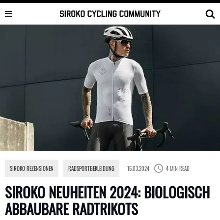
Skip
to
content
SIROKO REZENSIONEN
,
RADSPORTBEKLEIDUNG
15.03.2024
4 MIN READ
SIROKO NEUHEITEN 2024: BIOLOGISCH
ABBAUBARE RADTRIKOTS