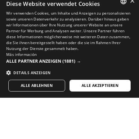
×
Diese Website verwendet Cookies
Wir verwenden Cookies, um Inhalte und Anzeigen zu personalisieren
SPANISH
sowie unseren Datenverkehr zu analysieren. Darüber hinaus geben
wir Informationen über Ihre Nutzung unserer Website an unsere
ENGLISH
Partner für Werbung und Analysen weiter. Unsere Partner führen
diese Informationen möglicherweise mit weiteren Daten zusammen,
VERVOLLSTÄNDIGE DEINEN LOOK MIT DER BESTEN
GREEK
die Sie ihnen bereitgestellt haben oder die sie im Rahmen Ihrer
RADSPORTAUSRÜSTUNG
Nutzung der Dienste gesammelt haben.
DANISH
Más información
Entdecke neue Radsportartikel in Sirokos Online-
ALLE PARTNER ANZEIGEN
(1881) →
GERMAN
Shop
DETAILS ANZEIGEN
FINNISH
BESUCHE UNSEREN SHOP
ALLE ABLEHNEN
ALLE AKZEPTIEREN
FRENCH
DUTCH
Dir gefällt unser Content? Melde dich zu
POLISH
unserem wöchentlichen Newsletter an.
KOREAN
NORWEGIAN