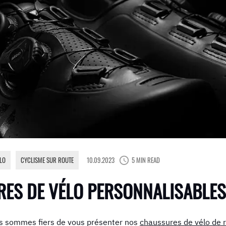
LO
,
CYCLISME SUR ROUTE
10.09.2023
5 MIN READ
RES DE VÉLO PERSONNALISABLES
s sommes fiers de vous présenter nos
chaussures de vélo de 