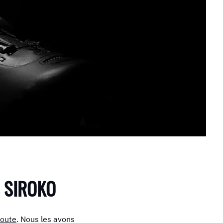
 SIROKO
route
. Nous les avons