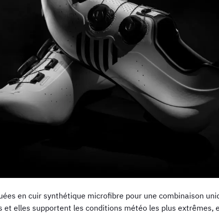
uées en cuir synthétique microfibre pour une combinaison uniq
es et elles supportent les conditions météo les plus extrêmes,