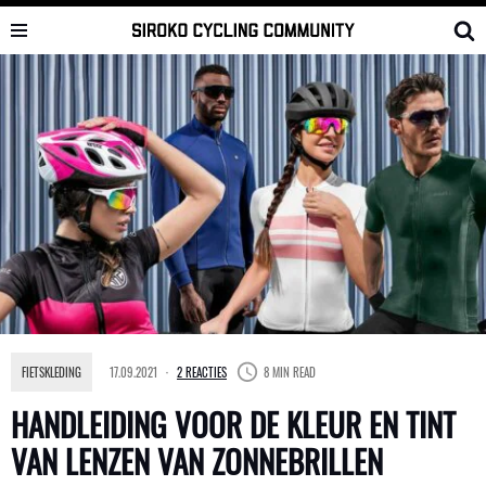
Skip
to
content
FIETSKLEDING
17.09.2021
2 REACTIES
8 MIN READ
HANDLEIDING VOOR DE KLEUR EN TINT
VAN LENZEN VAN ZONNEBRILLEN