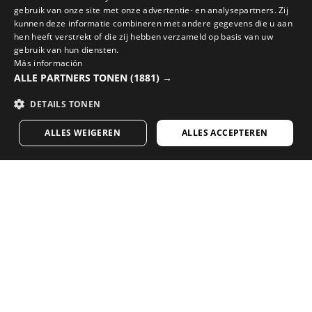
ENGLISH
gebruik van onze site met onze advertentie- en analysepartners. Zij
kunnen deze informatie combineren met andere gegevens die u aan
GREEK
hen heeft verstrekt of die zij hebben verzameld op basis van uw
MAAK JE LOOK COMPLEET MET DE BESTE FIETSUITRUSTING
gebruik van hun diensten.
DANISH
Más información
Bekijk de nieuw binnengekomen fietsartikelen in de
ALLE PARTNERS TONEN
(1881) →
GERMAN
Siroko webshop
DETAILS TONEN
FINNISH
BEZOEK ONZE WEBSHOP
ALLES WEIGEREN
ALLES ACCEPTEREN
FRENCH
DUTCH
Bevalt onze content? Meld je aan en ontvang
POLISH
onze wekelijkse nieuwsbrief.
KOREAN
NORWEGIAN
CZECH
ITALIAN