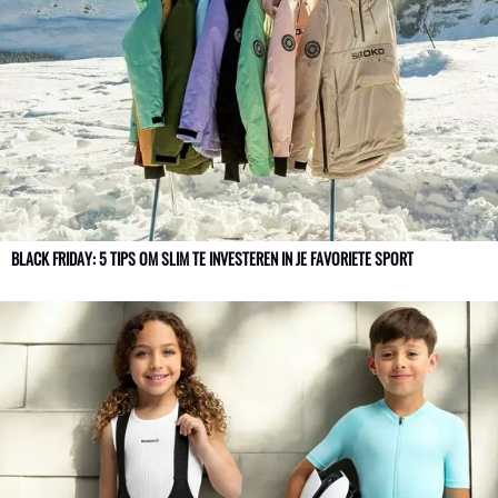
BLACK FRIDAY: 5 TIPS OM SLIM TE INVESTEREN IN JE FAVORIETE SPORT