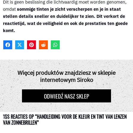
Dit is geen beslissing die lichtvaardig moet worden genomen,
omdat
sommige tinten je zicht verscherpen en je in staat
stellen details sneller en duidelijker te zien. Dit verkort de
reactietijd, wat de veiligheid en ook de prestaties ten goede
komt.
F
X
P
R
W
A
(
I
E
H
C
T
N
D
A
E
W
T
D
T
B
I
E
I
S
O
T
R
T
A
Więcej produktów znajdziesz w sklepie
O
T
E
P
internetowym Siroko
K
E
S
P
R
T
)
ODWIEDŹ NASZ SKLEP
1$S REACTIES OP “HANDLEIDING VOOR DE KLEUR EN TINT VAN LENZEN
VAN ZONNEBRILLEN”