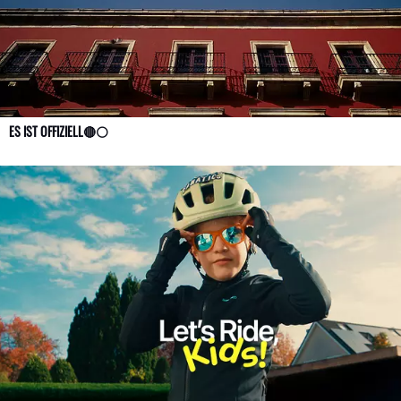
ES IST OFFIZIELL🔴⚪