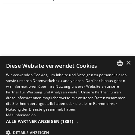
×
Diese Website verwendet Cookies
Wir verwenden Cookies, um Inhalte und Anzeigen zu personalisieren
SPANISH
sowie unseren Datenverkehr zu analysieren. Darüber hinaus geben
wir Informationen über Ihre Nutzung unserer Website an unsere
ENGLISH
Partner für Werbung und Analysen weiter. Unsere Partner führen
diese Informationen möglicherweise mit weiteren Daten zusammen,
VERVOLLSTÄNDIGE DEINEN LOOK MIT DER BESTEN
GREEK
die Sie ihnen bereitgestellt haben oder die sie im Rahmen Ihrer
RADSPORTAUSRÜSTUNG
Nutzung der Dienste gesammelt haben.
DANISH
Más información
Entdecke neue Radsportartikel in Sirokos Online-
ALLE PARTNER ANZEIGEN
(1881) →
GERMAN
Shop
DETAILS ANZEIGEN