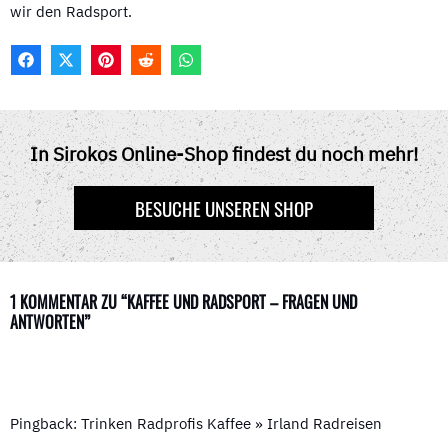
wir den Radsport.
F
X
P
R
W
A
(
I
E
H
C
T
N
D
A
E
W
T
D
T
B
I
E
I
S
O
T
R
T
A
In Sirokos Online-Shop findest du noch mehr!
O
T
E
P
K
E
S
P
R
T
BESUCHE UNSEREN SHOP
)
1 KOMMENTAR ZU “KAFFEE UND RADSPORT – FRAGEN UND
ANTWORTEN”
Pingback: Trinken Radprofis Kaffee » Irland Radreisen