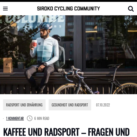
Skip
to
content
RADSPORT UND ERNÄHRUNG
,
GESUNDHEIT UND RADSPORT
07.10.2022
1 KOMMENTAR
6 MIN READ
KAFFEE UND RADSPORT – FRAGEN UND