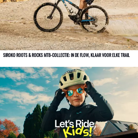
SIROKO ROOTS & ROCKS MTB-COLLECTIE: IN DE FLOW, KLAAR VOOR ELKE TRAIL