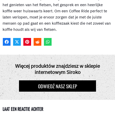
het genieten van het fietsen, het gesprek en een heerlijke
koffie weer huiswaarts keert. Om een Coffee Ride perfect te
laten verlopen, moet je ervoor zorgen dat je met de juiste
mensen op pad gaat en een koffiezaak kiest die net zoveel van
koffie houdt als wij van fietsen.
F
X
P
R
W
A
(
I
E
H
C
T
N
D
A
E
W
T
D
T
B
I
E
I
S
O
T
R
T
A
Więcej produktów znajdziesz w sklepie
O
T
E
P
internetowym Siroko
K
E
S
P
R
T
)
ODWIEDŹ NASZ SKLEP
LAAT EEN REACTIE ACHTER