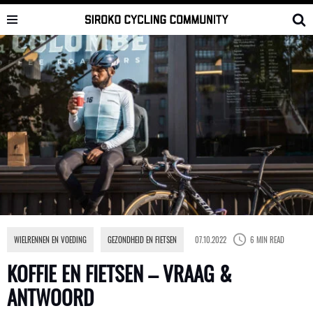
Skip
to
content
WIELRENNEN EN VOEDING
,
GEZONDHEID EN FIETSEN
07.10.2022
6 MIN READ
KOFFIE EN FIETSEN – VRAAG &
ANTWOORD