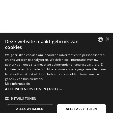
×
Deze website maakt gebruik van
cookies
SPANISH
We gebruiken cookies om inhoud en advertenties te personaliseren
en ons verkeer te analyseren. We delen ook informatie over uw
ENGLISH
gebruik van onze site met onze advertentie- en analysepartners. Zij
kunnen deze informatie combineren met andere gegevens die u aan
GREEK
hen heeft verstrekt of die zij hebben verzameld op basis van uw
MAAK JE LOOK COMPLEET MET DE BESTE FIETSUITRUSTING
gebruik van hun diensten.
DANISH
Más información
Bekijk de nieuw binnengekomen fietsartikelen in de
ALLE PARTNERS TONEN
(1881) →
GERMAN
Siroko webshop
DETAILS TONEN
FINNISH
BEZOEK ONZE WEBSHOP
ALLES WEIGEREN
ALLES ACCEPTEREN
FRENCH