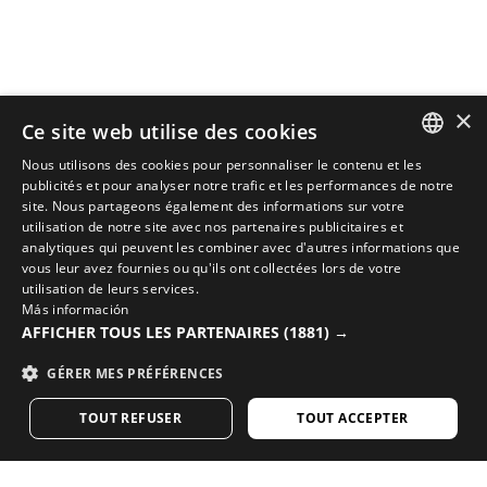
×
Ce site web utilise des cookies
Nous utilisons des cookies pour personnaliser le contenu et les
SPANISH
publicités et pour analyser notre trafic et les performances de notre
site. Nous partageons également des informations sur votre
ENGLISH
utilisation de notre site avec nos partenaires publicitaires et
analytiques qui peuvent les combiner avec d'autres informations que
COMPLÉTEZ VOTRE LOOK AVEC LES MEILLEURS
GREEK
vous leur avez fournies ou qu'ils ont collectées lors de votre
ÉQUIPEMENTS DE CYCLISME
utilisation de leurs services.
DANISH
Más información
Découvrez les nouveautés cyclisme sur la boutique
AFFICHER TOUS LES PARTENAIRES
(1881) →
GERMAN
en ligne de Siroko
GÉRER MES PRÉFÉRENCES
FINNISH
VISITEZ NOTRE BOUTIQUE
TOUT REFUSER
TOUT ACCEPTER
FRENCH
DUTCH