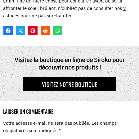
Enfin, une dernière chose pour conclure : avant de sortir
affronter le soleil brûlant, n’oubliez pas de consulter nos
7
astuces pour ne pas surchauffer
.
F
X
P
R
W
A
(
I
E
H
C
T
N
D
A
E
W
T
D
T
B
I
E
I
S
O
T
R
T
A
Visitez la boutique en ligne de Siroko pour
O
T
E
P
découvrir nos produits !
K
E
S
P
R
T
)
VISITEZ NOTRE BOUTIQUE
LAISSER UN COMMENTAIRE
Votre adresse e-mail ne sera pas publiée.
Les champs
obligatoires sont indiqués
*