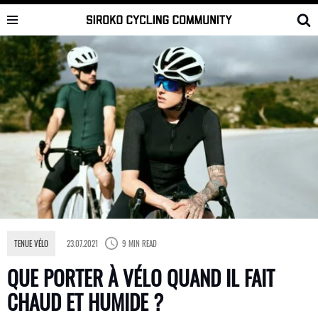
Skip
to
content
TENUE VÉLO
23.07.2021
9 MIN READ
QUE PORTER À VÉLO QUAND IL FAIT
CHAUD ET HUMIDE ?