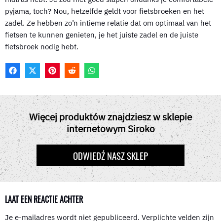
pyjama, toch? Nou, hetzelfde geldt voor fietsbroeken en het
zadel. Ze hebben zo’n intieme relatie dat om optimaal van het
fietsen te kunnen genieten, je het juiste zadel en de juiste
fietsbroek nodig hebt.
F
X
P
R
W
A
(
I
E
H
C
T
N
D
A
E
W
T
D
T
B
I
E
I
S
O
T
R
T
A
Więcej produktów znajdziesz w sklepie
O
T
E
P
internetowym Siroko
K
E
S
P
R
T
)
ODWIEDŹ NASZ SKLEP
LAAT EEN REACTIE ACHTER
Je e-mailadres wordt niet gepubliceerd.
Verplichte velden zijn