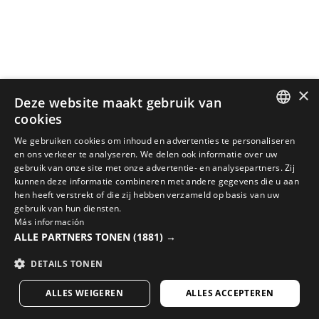
×
Deze website maakt gebruik van
cookies
SPANISH
We gebruiken cookies om inhoud en advertenties te personaliseren
en ons verkeer te analyseren. We delen ook informatie over uw
ENGLISH
gebruik van onze site met onze advertentie- en analysepartners. Zij
kunnen deze informatie combineren met andere gegevens die u aan
GREEK
hen heeft verstrekt of die zij hebben verzameld op basis van uw
MAAK JE LOOK COMPLEET MET DE BESTE FIETSUITRUSTING
gebruik van hun diensten.
DANISH
Más información
Bekijk de nieuw binnengekomen fietsartikelen in de
ALLE PARTNERS TONEN
(1881) →
GERMAN
Siroko webshop
DETAILS TONEN
FINNISH
BEZOEK ONZE WEBSHOP
ALLES WEIGEREN
ALLES ACCEPTEREN
FRENCH