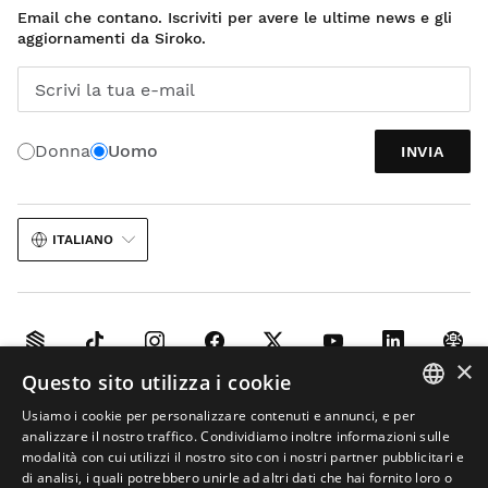
Email che contano. Iscriviti per avere le ultime news e gli
aggiornamenti da Siroko.
Scrivi la tua e-mail
Donna
Uomo
INVIA
ITALIANO
×
Questo sito utilizza i cookie
Avviso legale
Informazioni sui cookies
Termini e condizioni
Usiamo i cookie per personalizzare contenuti e annunci, e per
Intelligenza artificiale nelle immagini
Mappa del sito
SPANISH
analizzare il nostro traffico. Condividiamo inoltre informazioni sulle
modalità con cui utilizzi il nostro sito con i nostri partner pubblicitari e
© 2026 Siroko
ENGLISH
di analisi, i quali potrebbero unirle ad altri dati che hai fornito loro o