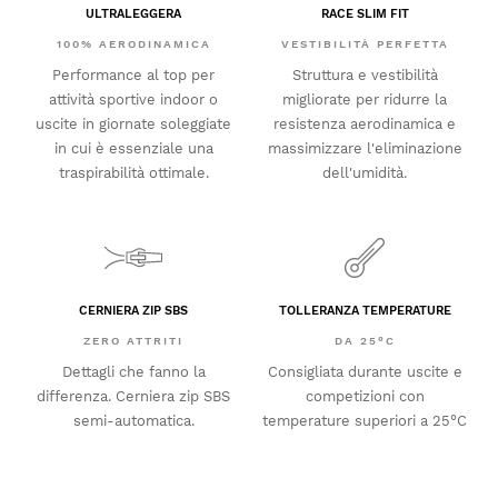
ULTRALEGGERA
RACE SLIM FIT
100% AERODINAMICA
VESTIBILITÀ PERFETTA
Performance al top per
Struttura e vestibilità
attività sportive indoor o
migliorate per ridurre la
uscite in giornate soleggiate
resistenza aerodinamica e
in cui è essenziale una
massimizzare l'eliminazione
traspirabilità ottimale.
dell'umidità.
CERNIERA ZIP SBS
TOLLERANZA TEMPERATURE
ZERO ATTRITI
DA 25°C
Dettagli che fanno la
Consigliata durante uscite e
differenza. Cerniera zip SBS
competizioni con
semi-automatica.
temperature superiori a 25°C