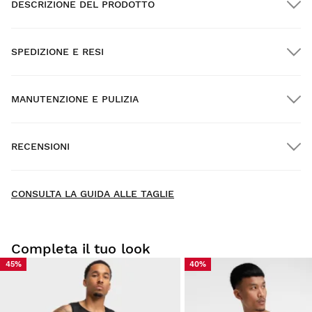
DESCRIZIONE DEL PRODOTTO
SPEDIZIONE E RESI
MANUTENZIONE E PULIZIA
Spedizione GRATUITA per gli ordini superiori a $300.00
RECENSIONI
Consegna a domicilio
GRATIS
oltre $300.00
New content loaded
4.63
CONSULTA LA GUIDA ALLE TAGLIE
Sulla base di 110 recensioni
SCRIVI UNA RECENSIONE
Completa il tuo look
45%
40%
Cerca:
Elenca
Prova i nostri prodotti comodamente a casa tua. Hai 30
giorni dalla consegna per chiedere il reso.