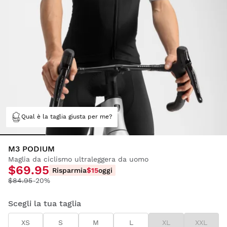
Qual è la taglia giusta per me?
M3 PODIUM
Maglia da ciclismo ultraleggera da uomo
$69.95
Risparmia
$15
oggi
$84.95
-20%
Scegli la tua taglia
XS
S
M
L
XL
XXL