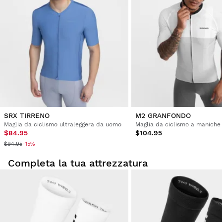
Cliente verificato
Jos Van der kamp
Cycling Jersey Siroko M3 Podium L
Non ti sembra di indossarlo..

SRX TIRRENO
M2 GRANFONDO
Maglia da ciclismo ultraleggera da uomo
1 persona ha(nno) trovato utile questa recensione
$84.95
$104.95
Questa recensione ti è stata utile?
Sì
Segnala
Condividi
3 anni fa
$94.95
-15%
Completa la tua attrezzatura
1
2
3
4
5
6
...
37