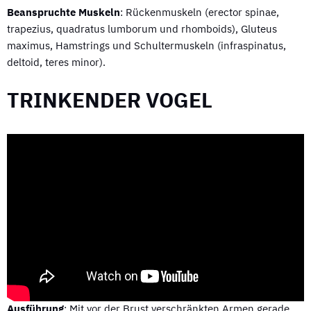
Beanspruchte Muskeln
: Rückenmuskeln (erector spinae,
trapezius, quadratus lumborum und rhomboids), Gluteus
maximus, Hamstrings und Schultermuskeln (infraspinatus,
deltoid, teres minor).
TRINKENDER VOGEL
Ausführung
: Mit vor der Brust verschränkten Armen gerade