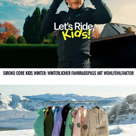
SIROKO CORE KIDS WINTER: WINTERLICHER FAHRRADSPASS MIT WOHLFÜHLFAKTOR