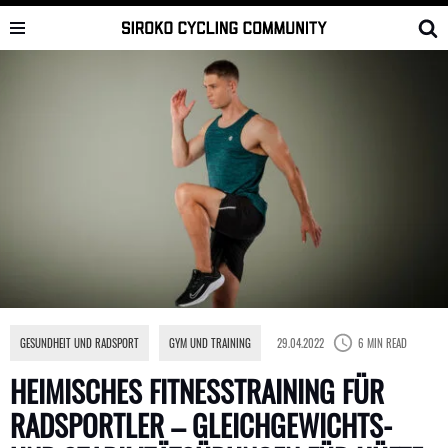
Skip
to
content
GESUNDHEIT UND RADSPORT
,
GYM UND TRAINING
29.04.2022
6 MIN READ
HEIMISCHES FITNESSTRAINING FÜR
RADSPORTLER – GLEICHGEWICHTS-