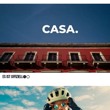
ES IST OFFIZIELL🔴⚪