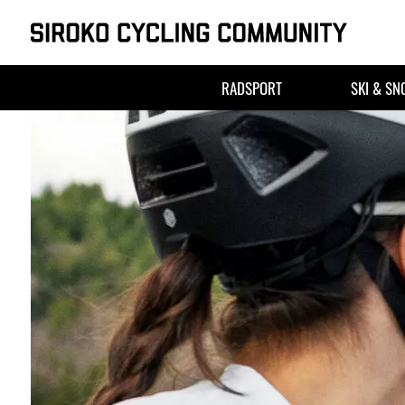
Skip
to
RADSPORT
SKI & S
content