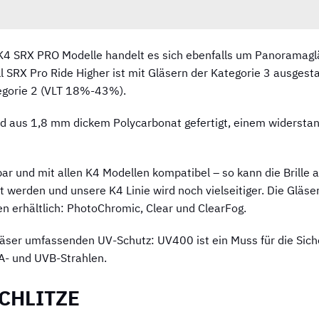
K4 SRX PRO Modelle handelt es sich ebenfalls um Panoramagläs
ll SRX Pro Ride Higher ist mit Gläsern der Kategorie 3 ausgest
egorie 2 (VLT 18%-43%).
ind aus 1,8 mm dickem Polycarbonat gefertigt, einem widerst
ar und mit allen K4 Modellen kompatibel – so kann die Brille 
 werden und unsere K4 Linie wird noch vielseitiger. Die Gläser
 erhältlich: PhotoChromic, Clear und ClearFog.
Gläser umfassenden UV-Schutz: UV400 ist ein Muss für die Sic
A- und UVB-Strahlen.
CHLITZE