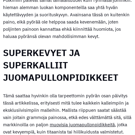
Polkimiin pätevät samat lainalaisuudet kuin ryhmäsarjoihinkin:
hieman alemman luokan komponenteilla saa yhtä hyvän
käytettävyyden ja suorituskyvyn. Avainsana tässä on kuitenkin
paino, eikä pyörää ole helppoa saada kevenemään, joten
poljinten painoon kannattaa ehkä kiinnittää huomiota, jos
haluaa pyöränsä olevan mahdollisimman kevyt.
SUPERKEVYET JA
SUPERKALLIIT
JUOMAPULLONPIDIKKEET
Tämä saattaa hyvinkin olla tarpeettomin pyörän osan päivitys
tässä artikkelissa, erityisesti mitä tulee kaikkein kalleimpiin ja
eksklusiivisimpiin malleihin. Mallista riippuen saatat säästää
vain joitain grammoja painossa, etkä edes välttämättä sitä, sillä
markkinoilla on paljon
muovisia juomapullonpidikkeitä
, jotka
ovat kevyempiä, kuin titaanista tai hiilikuidusta valmistetut.