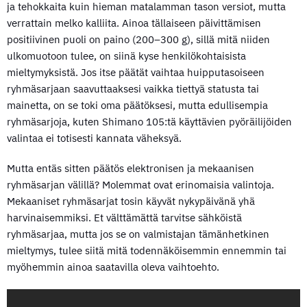
ja tehokkaita kuin hieman matalamman tason versiot, mutta
verrattain melko kalliita. Ainoa tällaiseen päivittämisen
positiivinen puoli on paino (200–300 g), sillä mitä niiden
ulkomuotoon tulee, on siinä kyse henkilökohtaisista
mieltymyksistä. Jos itse päätät vaihtaa huipputasoiseen
ryhmäsarjaan saavuttaaksesi vaikka tiettyä statusta tai
mainetta, on se toki oma päätöksesi, mutta edullisempia
ryhmäsarjoja, kuten Shimano 105:tä käyttävien pyöräilijöiden
valintaa ei totisesti kannata väheksyä.
Mutta entäs sitten päätös elektronisen ja mekaanisen
ryhmäsarjan välillä? Molemmat ovat erinomaisia valintoja.
Mekaaniset ryhmäsarjat tosin käyvät nykypäivänä yhä
harvinaisemmiksi. Et välttämättä tarvitse sähköistä
ryhmäsarjaa, mutta jos se on valmistajan tämänhetkinen
mieltymys, tulee siitä mitä todennäköisemmin ennemmin tai
myöhemmin ainoa saatavilla oleva vaihtoehto.