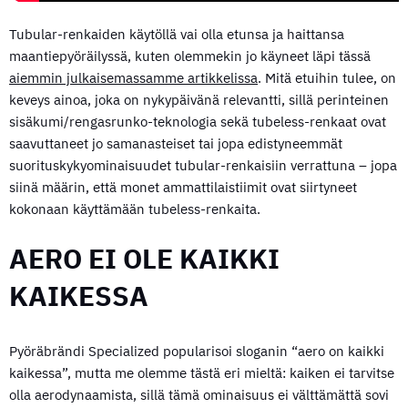
Tubular-renkaiden käytöllä vai olla etunsa ja haittansa
maantiepyöräilyssä, kuten olemmekin jo käyneet läpi tässä
aiemmin julkaisemassamme artikkelissa
. Mitä etuihin tulee, on
keveys ainoa, joka on nykypäivänä relevantti, sillä perinteinen
sisäkumi/rengasrunko-teknologia sekä tubeless-renkaat ovat
saavuttaneet jo samanasteiset tai jopa edistyneemmät
suorituskykyominaisuudet tubular-renkaisiin verrattuna – jopa
siinä määrin, että monet ammattilaistiimit ovat siirtyneet
kokonaan käyttämään tubeless-renkaita.
AERO EI OLE KAIKKI
KAIKESSA
Pyöräbrändi Specialized popularisoi sloganin “aero on kaikki
kaikessa”, mutta me olemme tästä eri mieltä: kaiken ei tarvitse
olla aerodynaamista, sillä tämä ominaisuus ei välttämättä sovi