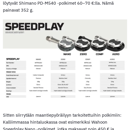
löytyvät Shimano PD-M540 -polkimet 60–70 €:lla. Nämä
painavat 352 g.
Sitten siirrytään maantiepyöräilyyn tarkoitettuihin polkimiin:
Kalliimmassa hintaluokassa ovat esimerkiksi Wahoon
Speedplay Nano -polkimet, jotka maksavat noin 450 € ja