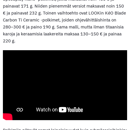
painavat 171 g. Niiden pienemmät versiot maksavat noin 150
€ ja painavat 232 g. Toinen vaihtoehto ovat LOOKin KéO Blade
Carbon Ti Ceramic -polkimet, joiden ohjevähittäishinta on
280–300 € ja paino 190 g. Sama malli, mutta ilman titaanisia
karoja ja keraamisia laakereita maksaa 130–150 € ja painaa
220 g.