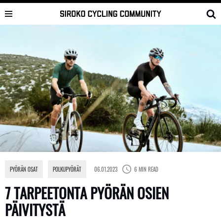
Skip
to
content
PYÖRÄN OSAT
,
POLKUPYÖRÄT
06.01.2023
6 MIN READ
7 TARPEETONTA PYÖRÄN OSIEN
PÄIVITYSTÄ