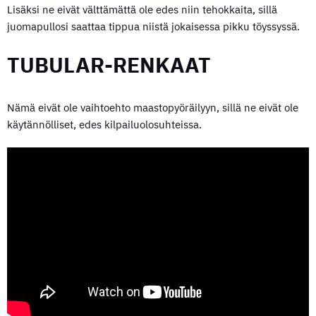
Lisäksi ne eivät välttämättä ole edes niin tehokkaita, sillä
juomapullosi saattaa tippua niistä jokaisessa pikku töyssyssä.
TUBULAR-RENKAAT
Nämä eivät ole vaihtoehto maastopyöräilyyn, sillä ne eivät ole
käytännölliset, edes kilpailuolosuhteissa.