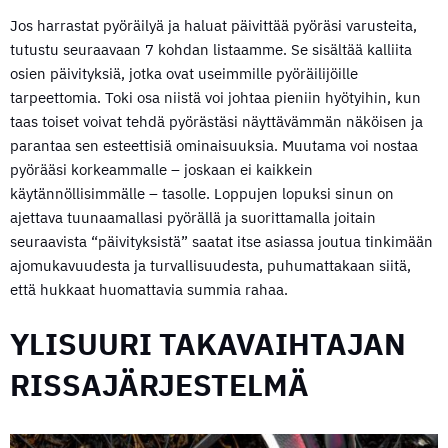
Jos harrastat pyöräilyä ja haluat päivittää pyöräsi varusteita,
tutustu seuraavaan 7 kohdan listaamme. Se sisältää kalliita
osien päivityksiä, jotka ovat useimmille pyöräilijöille
tarpeettomia. Toki osa niistä voi johtaa pieniin hyötyihin, kun
taas toiset voivat tehdä pyörästäsi näyttävämmän näköisen ja
parantaa sen esteettisiä ominaisuuksia. Muutama voi nostaa
pyörääsi korkeammalle – joskaan ei kaikkein
käytännöllisimmälle – tasolle. Loppujen lopuksi sinun on
ajettava tuunaamallasi pyörällä ja suorittamalla joitain
seuraavista “päivityksistä” saatat itse asiassa joutua tinkimään
ajomukavuudesta ja turvallisuudesta, puhumattakaan siitä,
että hukkaat huomattavia summia rahaa.
YLISUURI TAKAVAIHTAJAN
RISSAJÄRJESTELMÄ