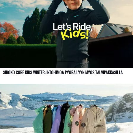
SIROKO CORE KIDS WINTER: INTOHIMOA PYÖRÄILYYN MYÖS TALVIPAKKASILLA