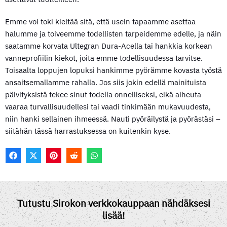
Emme voi toki kieltää sitä, että usein tapaamme asettaa
halumme ja toiveemme todellisten tarpeidemme edelle, ja näin
saatamme korvata Ultegran Dura-Acella tai hankkia korkean
vanneprofiilin kiekot, joita emme todellisuudessa tarvitse.
Toisaalta loppujen lopuksi hankimme pyörämme kovasta työstä
ansaitsemallamme rahalla. Jos siis jokin edellä mainituista
päivityksistä tekee sinut todella onnelliseksi, eikä aiheuta
vaaraa turvallisuudellesi tai vaadi tinkimään mukavuudesta,
niin hanki sellainen ihmeessä. Nauti pyöräilystä ja pyörästäsi –
siitähän tässä harrastuksessa on kuitenkin kyse.
F
X
P
R
W
A
(
I
E
H
C
T
N
D
A
E
W
T
D
T
B
I
E
I
S
O
T
R
T
A
Tutustu Sirokon verkkokauppaan nähdäksesi
O
T
E
P
lisää!
K
E
S
P
R
T