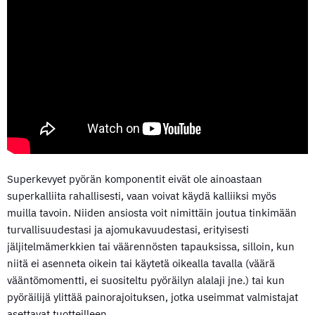
Superkevyet pyörän komponentit eivät ole ainoastaan
superkalliita rahallisesti, vaan voivat käydä kalliiksi myös
muilla tavoin. Niiden ansiosta voit nimittäin joutua tinkimään
turvallisuudestasi ja ajomukavuudestasi, erityisesti
jäljitelmämerkkien tai väärennösten tapauksissa, silloin, kun
niitä ei asenneta oikein tai käytetä oikealla tavalla (väärä
vääntömomentti, ei suositeltu pyöräilyn alalaji jne.) tai kun
pyöräilijä ylittää painorajoituksen, jotka useimmat valmistajat
asettavat tuotteilleen.