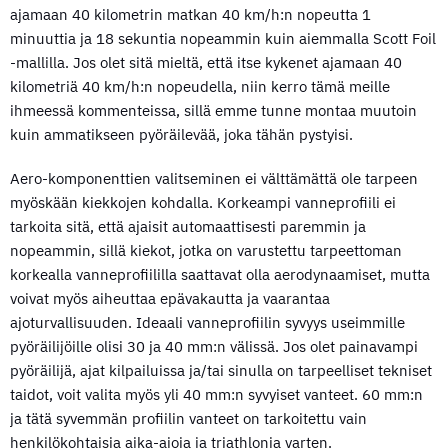
ajamaan 40 kilometrin matkan 40 km/h:n nopeutta 1
minuuttia ja 18 sekuntia nopeammin kuin aiemmalla Scott Foil
-mallilla. Jos olet sitä mieltä, että itse kykenet ajamaan 40
kilometriä 40 km/h:n nopeudella, niin kerro tämä meille
ihmeessä kommenteissa, sillä emme tunne montaa muutoin
kuin ammatikseen pyöräilevää, joka tähän pystyisi.
Aero-komponenttien valitseminen ei välttämättä ole tarpeen
myöskään kiekkojen kohdalla. Korkeampi vanneprofiili ei
tarkoita sitä, että ajaisit automaattisesti paremmin ja
nopeammin, sillä kiekot, jotka on varustettu tarpeettoman
korkealla vanneprofiililla saattavat olla aerodynaamiset, mutta
voivat myös aiheuttaa epävakautta ja vaarantaa
ajoturvallisuuden. Ideaali vanneprofiilin syvyys useimmille
pyöräilijöille olisi 30 ja 40 mm:n välissä. Jos olet painavampi
pyöräilijä, ajat kilpailuissa ja/tai sinulla on tarpeelliset tekniset
taidot, voit valita myös yli 40 mm:n syvyiset vanteet. 60 mm:n
ja tätä syvemmän profiilin vanteet on tarkoitettu vain
henkilökohtaisia aika-ajoja ja triathlonia varten.