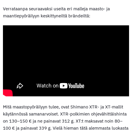
Verrataanpa seuraavaksi useita eri malleja maasto- ja
maantiepyöräilyyn keskittyneiltä brändeiltä:
Mitä maastopyöräilyyn tulee, ovat Shimano XTR- ja XT-mallit
käytännössä samanarvoiset. XTR-polkimien ohjevähittäishinta
on 130–150 € ja ne painavat 312 g. XT:t maksavat noin 80–
100 € ja painavat 339 g. Vielä hieman tätä alemmasta luokasta