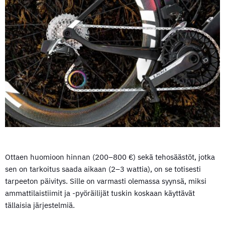
Ottaen huomioon hinnan (200–800 €) sekä tehosäästöt, jotka
sen on tarkoitus saada aikaan (2–3 wattia), on se totisesti
tarpeeton päivitys. Sille on varmasti olemassa syynsä, miksi
ammattilaistiimit ja -pyöräilijät tuskin koskaan käyttävät
tällaisia järjestelmiä.