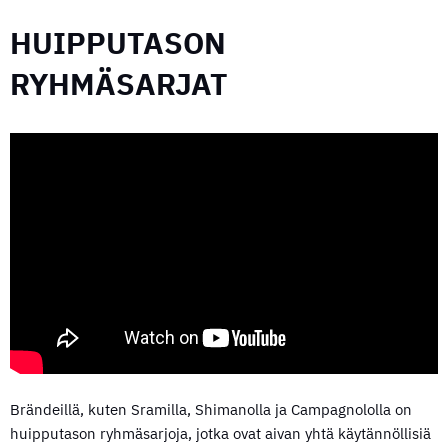
HUIPPUTASON
RYHMÄSARJAT
Brändeillä, kuten Sramilla, Shimanolla ja Campagnololla on
huipputason ryhmäsarjoja, jotka ovat aivan yhtä käytännöllisiä