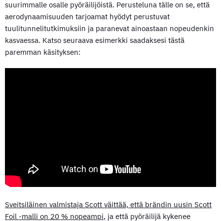
suurimmalle osalle pyöräilijöistä. Perusteluna tälle on se, että
aerodynaamisuuden tarjoamat hyödyt perustuvat
tuulitunnelitutkimuksiin ja paranevat ainoastaan nopeudenkin
kasvaessa. Katso seuraava esimerkki saadaksesi tästä
paremman käsityksen:
Sveitsiläinen valmistaja Scott väittää, että brändin uusin Scott
Foil -malli on 20 % nopeampi
, ja että pyöräilijä kykenee