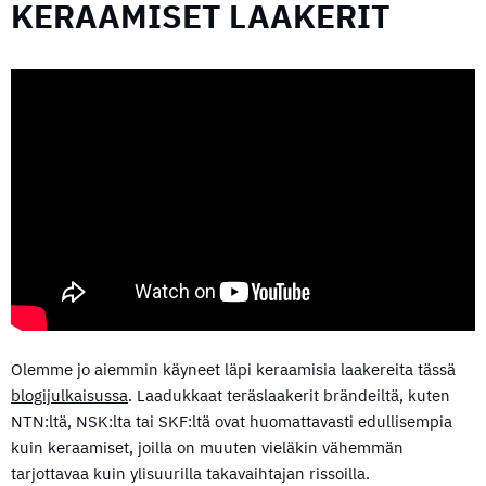
KERAAMISET LAAKERIT
Olemme jo aiemmin käyneet läpi keraamisia laakereita tässä
blogijulkaisussa
. Laadukkaat teräslaakerit brändeiltä, kuten
NTN:ltä, NSK:lta tai SKF:ltä ovat huomattavasti edullisempia
kuin keraamiset, joilla on muuten vieläkin vähemmän
tarjottavaa kuin ylisuurilla takavaihtajan rissoilla.