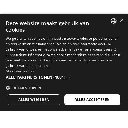
×
Deze website maakt gebruik van
cookies
SPANISH
We gebruiken cookies om inhoud en advertenties te personaliseren
en ons verkeer te analyseren. We delen ook informatie over uw
ENGLISH
gebruik van onze site met onze advertentie- en analysepartners. Zij
kunnen deze informatie combineren met andere gegevens die u aan
GREEK
hen heeft verstrekt of die zij hebben verzameld op basis van uw
MAAK JE LOOK COMPLEET MET DE BESTE FIETSUITRUSTING
gebruik van hun diensten.
DANISH
Más información
Bekijk de nieuw binnengekomen fietsartikelen in de
ALLE PARTNERS TONEN
(1881) →
GERMAN
Siroko webshop
DETAILS TONEN
FINNISH
BEZOEK ONZE WEBSHOP
ALLES WEIGEREN
ALLES ACCEPTEREN
FRENCH
DUTCH
Bevalt onze content? Meld je aan en ontvang
POLISH