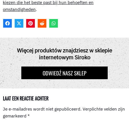
kiezen die het beste past bij hun behoeften en
omstandigheden
.
F
X
P
R
W
A
(
I
E
H
C
T
N
D
A
E
W
T
D
T
B
I
E
I
S
O
T
R
T
A
Więcej produktów znajdziesz w sklepie
O
T
E
P
internetowym Siroko
K
E
S
P
R
T
)
ODWIEDŹ NASZ SKLEP
LAAT EEN REACTIE ACHTER
Je e-mailadres wordt niet gepubliceerd.
Verplichte velden zijn
gemarkeerd
*