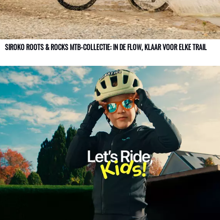
SIROKO ROOTS & ROCKS MTB-COLLECTIE: IN DE FLOW, KLAAR VOOR ELKE TRAIL