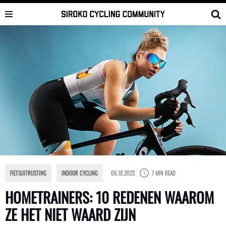
Skip
to
content
FIETSUITRUSTING
,
INDOOR CYCLING
06.10.2023
7 MIN READ
HOMETRAINERS: 10 REDENEN WAAROM
ZE HET NIET WAARD ZIJN