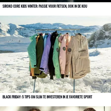
SIROKO CORE KIDS WINTER: PASSIE VOOR FIETSEN, OOK IN DE KOU
BLACK FRIDAY: 5 TIPS OM SLIM TE INVESTEREN IN JE FAVORIETE SPORT