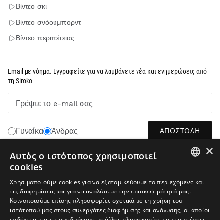
Βίντεο σκι
Βίντεο σνόουμπορντ
Βίντεο περιπέτειας
Email με νόημα. Εγγραφείτε για να λαμβάνετε νέα και ενημερώσεις από
τη Siroko.
Γράψτε το e-mail σας
ΑΠΟΣΤΟΛΉ
Γυναίκα
Άνδρας
×
Αυτός ο ιστότοπος χρησιμοποιεί
cookies
ΕΛΛΗΝΙΚΆ
SPANISH
Χρησιμοποιούμε cookies για να εξατομικεύουμε το περιεχόμενο και
τις διαφημίσεις και για να αναλύουμε την επισκεψιμότητά μας.
ENGLISH
Κοινοποιούμε επίσης πληροφορίες σχετικά με τη χρήση του
ιστότοπού μας στους συνεργάτες διαφήμισης και ανάλυσης, οι οποίοι
GREEK
ενδέχεται να τις συνδυάσουν με άλλες πληροφορίες που τους έχετε