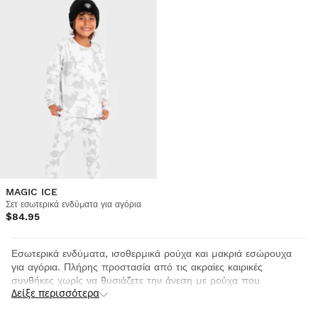
MAGIC ICE
Σετ εσωτερικά ενδύματα για αγόρια
$84.95
Εσωτερικά ενδύματα, ισοθερμικά ρούχα και μακριά εσώρουχα
για αγόρια. Πλήρης προστασία από τις ακραίες καιρικές
συνθήκες χωρίς να θυσιάζετε την άνεση με ρούχα που
Δείξε περισσότερα
αναπνέουν. Ταχεία παράδοση.