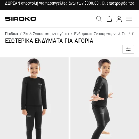
ΔΩΡΕΑΝ αποστολή για παραγγελίες άνω των $300.00 . Οι επιστροφές προϊ
Siroko.com
Μετάβαση στην αρχική σε
Σύνδεση
Παιδικά
Σκι & Σνόουμπορντ αγόρια
Ενδυμασία Σνόουμπορντ & Σκι
Eσω
ΕΣΩΤΕΡΙΚΑ ΕΝΔΥΜΑΤΑ ΓΙΑ ΑΓΟΡΙΑ