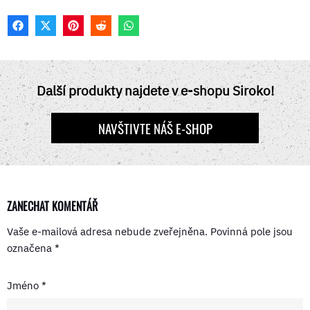
F
X
P
R
W
A
(
I
E
H
C
T
N
D
A
E
W
T
D
T
B
I
E
I
S
O
T
R
T
A
Další produkty najdete v e-shopu Siroko!
O
T
E
P
K
E
S
P
R
T
NAVŠTIVTE NÁŠ E-SHOP
)
ZANECHAT KOMENTÁŘ
Vaše e-mailová adresa nebude zveřejněna.
Povinná pole jsou
označena
*
Jméno
*