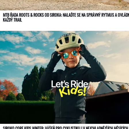
MTB ŘADA ROOTS & ROCKS OD SIROKA: NALAĎTE SE NA SPRÁVNÝ RYTMUS A OVLÁD
KAŽDÝ TRAIL
SIROKO CORE KIDS WINTER: VÁŠEŇ PRO CYKLISTIKU I V NEJCHLADNĚJŠÍCH MĚSÍCÍC