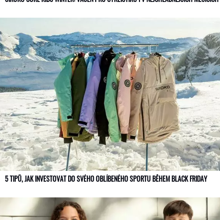
5 TIPŮ, JAK INVESTOVAT DO SVÉHO OBLÍBENÉHO SPORTU BĚHEM BLACK FRIDAY