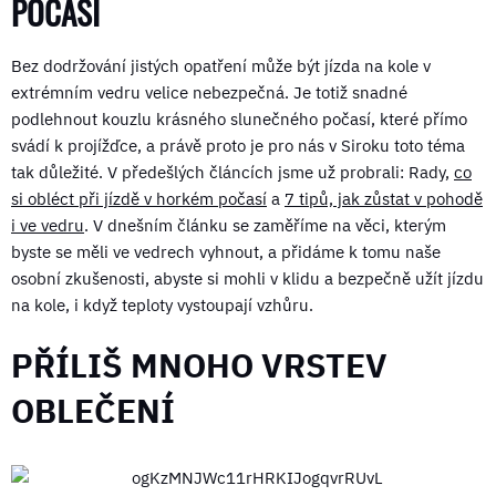
POČASÍ
Bez dodržování jistých opatření může být jízda na kole v
extrémním vedru velice nebezpečná. Je totiž snadné
podlehnout kouzlu krásného slunečného počasí, které přímo
svádí k projížďce, a právě proto je pro nás v Siroku toto téma
tak důležité. V předešlých článcích jsme už probrali: Rady,
co
si obléct při jízdě v horkém počasí
a
7 tipů, jak zůstat v pohodě
i ve vedru
. V dnešním článku se zaměříme na věci, kterým
byste se měli ve vedrech vyhnout, a přidáme k tomu naše
osobní zkušenosti, abyste si mohli v klidu a bezpečně užít jízdu
na kole, i když teploty vystoupají vzhůru.
PŘÍLIŠ MNOHO VRSTEV
OBLEČENÍ