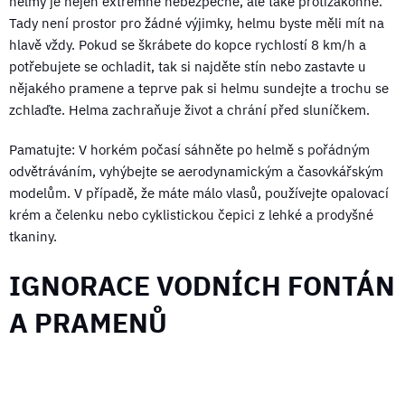
helmy je nejen extrémně nebezpečné, ale také protizákonné.
Tady není prostor pro žádné výjimky, helmu byste měli mít na
hlavě vždy. Pokud se škrábete do kopce rychlostí 8 km/h a
potřebujete se ochladit, tak si najděte stín nebo zastavte u
nějakého pramene a teprve pak si helmu sundejte a trochu se
zchlaďte. Helma zachraňuje život a chrání před sluníčkem.
Pamatujte: V horkém počasí sáhněte po helmě s pořádným
odvětráváním, vyhýbejte se aerodynamickým a časovkářským
modelům. V případě, že máte málo vlasů, používejte opalovací
krém a čelenku nebo cyklistickou čepici z lehké a prodyšné
tkaniny.
IGNORACE VODNÍCH FONTÁN
A PRAMENŮ