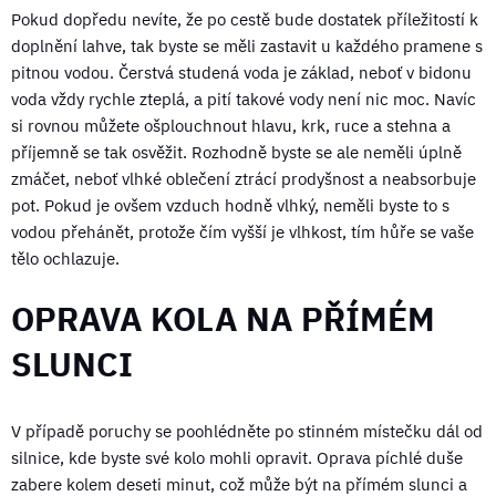
Pokud dopředu nevíte, že po cestě bude dostatek příležitostí k
doplnění lahve, tak byste se měli zastavit u každého pramene s
pitnou vodou. Čerstvá studená voda je základ, neboť v bidonu
voda vždy rychle zteplá, a pití takové vody není nic moc. Navíc
si rovnou můžete ošplouchnout hlavu, krk, ruce a stehna a
příjemně se tak osvěžit. Rozhodně byste se ale neměli úplně
zmáčet, neboť vlhké oblečení ztrácí prodyšnost a neabsorbuje
pot. Pokud je ovšem vzduch hodně vlhký, neměli byste to s
vodou přehánět, protože čím vyšší je vlhkost, tím hůře se vaše
tělo ochlazuje.
OPRAVA KOLA NA PŘÍMÉM
SLUNCI
V případě poruchy se poohlédněte po stinném místečku dál od
silnice, kde byste své kolo mohli opravit. Oprava píchlé duše
zabere kolem deseti minut, což může být na přímém slunci a