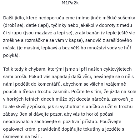
Další jídlo, které nedoporučujeme (mimo jiné): měkké sušenky
(drobí se), datle (lepí), tyčinky nebo jakékoliv dobroty z medu
či sirupu (jsou mazlavé a lepí se), zralý banán (v teple ještě víc
změkne a rozmáčkne se vám v kapse), sendvič z arašídového
másla (je mastný, lepkavý a bez většího množství vody se hůř
polyká).
Tolik tedy k chybám, kterými jsme si při našich cyklovýletech
sami prošli. Pokud vás napadají další věci, neváhejte se o ně s
námi podělit do komentářů, abychom se všichni vzájemně
poučili a třeba i trochu zasmáli. Počítejte s tím, že jízda na kole
v horkých letních dnech může být docela náročná, zároveň je
to ale skvělý způsob, jak si vychutnat sluníčko a užít si trochu
zábavy. Jen si dávejte pozor, aby vás to horké počasí
neodrovnalo a zachovejte si pozitivní přístup. Používejte
opalovací krém, pravidelně doplňujte tekutiny a jezděte s
úsměvem na tváři.