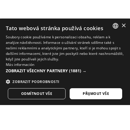
×
Tato webová stránka používá cookies
Soubory cookie používáme k personalizaci obsahu, reklam a k
SPANISH
analýze návštěvnosti. Informace o užívání stránek sdílíme také s
našimi reklamními a analytickými partnery, kteří si je mohou spojit s
ENGLISH
dalšími informacemi, které jste jim poskytli nebo které nashromáždili,
DOPLŇTE SVŮJ LOOK O NEJLEPŠÍ CYKLISTICKÉ VYBAVENÍ
když jste používali jejich služby.
GREEK
Más información
Podívejte se na novinky v sekci cyklistiky v online
ZOBRAZIT VŠECHNY PARTNERY
(1881) →
DANISH
obchodě Siroko
ZOBRAZIT PODROBNOSTI
GERMAN
NAVŠTIVTE NÁŠ E-SHOP
ODMÍTNOUT VŠE
PŘIJMOUT VŠE
FINNISH
FRENCH
Máte rádi náš obsah? Přihlaste se k odběru a
DUTCH
dostávejte náš týdenní zpravodaj.
POLISH