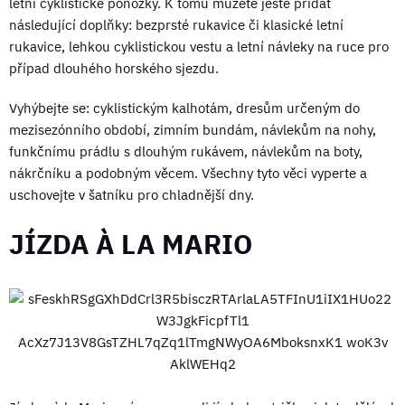
letní cyklistické ponožky. K tomu můžete ještě přidat
následující doplňky: bezprsté rukavice či klasické letní
rukavice, lehkou cyklistickou vestu a letní návleky na ruce pro
případ dlouhého horského sjezdu.
Vyhýbejte se: cyklistickým kalhotám, dresům určeným do
mezisezónního období, zimním bundám, návlekům na nohy,
funkčnímu prádlu s dlouhým rukávem, návlekům na boty,
nákrčníku a podobným věcem. Všechny tyto věci vyperte a
uschovejte v šatníku pro chladnější dny.
JÍZDA À LA MARIO