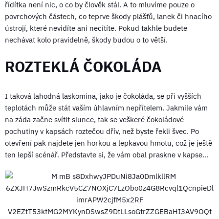
řídítka není nic, o co by člověk stál. A to mluvíme pouze o
povrchových částech, co teprve škody plášťů, lanek či hnacího
ústrojí, které nevidíte ani necítíte. Pokud takhle budete
nechávat kolo pravidelně, škody budou o to větší.
ROZTEKLÁ ČOKOLÁDA
I taková lahodná laskomina, jako je čokoláda, se při vyšších
teplotách může stát vaším úhlavním nepřítelem. Jakmile vám
na záda začne svítit slunce, tak se veškeré čokoládové
pochutiny v kapsách roztečou dřív, než byste řekli švec. Po
otevření pak najdete jen horkou a lepkavou hmotu, což je ještě
ten lepší scénář. Představte si, že vám obal praskne v kapse…