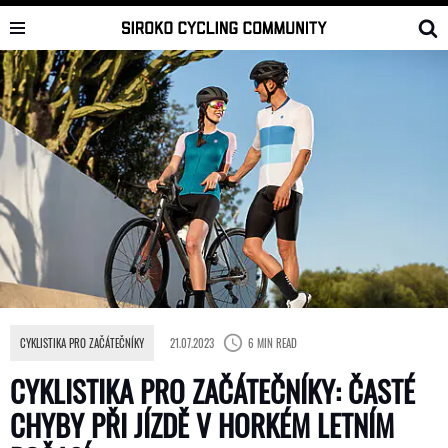
Skip
to
content
CYKLISTIKA PRO ZAČÁTEČNÍKY
21.07.2023
6 MIN READ
CYKLISTIKA PRO ZAČÁTEČNÍKY: ČASTÉ
CHYBY PŘI JÍZDĚ V HORKÉM LETNÍM