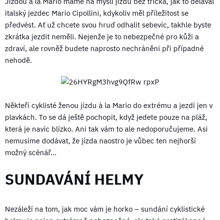
Jízdou à la Mario máme na mysli jízdu bez trička, jak to dělával
italský jezdec Mario Cipollini, kdykoliv měl příležitost se
předvést. Ať už chcete svou hruď odhalit sebevíc, takhle byste
zkrátka jezdit neměli. Nejenže je to nebezpečné pro kůži a
zdraví, ale rovněž budete naprosto nechráněni při případné
nehodě.
Někteří cyklisté ženou jízdu à la Mario do extrému a jezdí jen v
plavkách. To se dá ještě pochopit, když jedete pouze na pláž,
která je navíc blízko. Ani tak vám to ale nedoporučujeme. Asi
nemusíme dodávat, že jízda naostro je vůbec ten nejhorší
možný scénář…
SUNDAVÁNÍ HELMY
Nezáleží na tom, jak moc vám je horko – sundání cyklistické