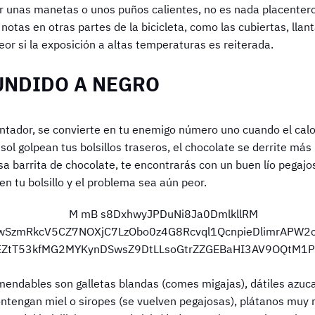
er unas manetas o unos puños calientes, no es nada placentero.
notas en otras partes de la bicicleta, como las cubiertas, llant
or si la exposición a altas temperaturas es reiterada.
UNDIDO A NEGRO
entador, se convierte en tu enemigo número uno cuando el cal
sol golpean tus bolsillos traseros, el chocolate se derrite más 
a barrita de chocolate, te encontrarás con un buen lío pegajo
n tu bolsillo y el problema sea aún peor.
endables son galletas blandas (comes migajas), dátiles azuc
ontengan miel o siropes (se vuelven pegajosas), plátanos muy m