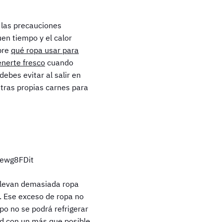
 las precauciones
en tiempo y el calor
obre
qué ropa usar para
nerte fresco
cuando
ebes evitar al salir en
tras propias carnes para
 llevan demasiada ropa
. Ese exceso de ropa no
po no se podrá refrigerar
ud con un más que posible