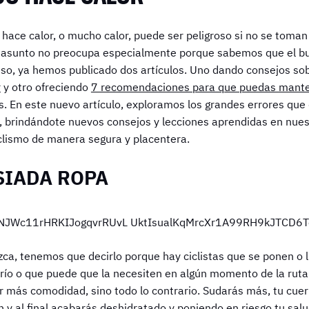
 hace calor, o mucho calor, puede ser peligroso si no se toman
e asunto no preocupa especialmente porque sabemos que el bu
r eso, ya hemos publicado dos artículos. Uno dando consejos s
r
y otro ofreciendo
7 recomendaciones para que puedas mante
 En este nuevo artículo, exploramos los grandes errores que d
r, brindándote nuevos consejos y lecciones aprendidas en nues
iclismo de manera segura y placentera.
SIADA ROPA
ezca, tenemos que decirlo porque hay ciclistas que se ponen o
río o que puede que la necesiten en algún momento de la ruta
r más comodidad, sino todo lo contrario. Sudarás más, tu cuer
n y al final acabarás deshidratado y poniendo en riesgo tu sal