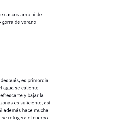
e cascos aero ni de
o gorra de verano
 después, es primordial
l agua se caliente
frescarte y bajar la
zonas es suficiente, así
. Si además hace mucha
e refrigera el cuerpo.