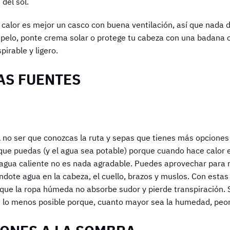
del sol.
alor es mejor un casco con buena ventilación, así que nada d
o pelo, ponte crema solar o protege tu cabeza con una badana 
pirable y ligero.
AS FUENTES
 A no ser que conozcas la ruta y sepas que tienes más opciones
 que puedas (y el agua sea potable) porque cuando hace calor e
agua caliente no es nada agradable. Puedes aprovechar para re
ote agua en la cabeza, el cuello, brazos y muslos. Con estas 
rque la ropa húmeda no absorbe sudor y pierde transpiración
o menos posible porque, cuanto mayor sea la humedad, peor s