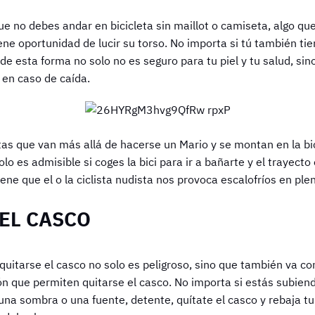
 no debes andar en bicicleta sin maillot o camiseta, algo que el
ne oportunidad de lucir su torso. No importa si tú también ti
o de esta forma no solo no es seguro para tu piel y tu salud, si
 en caso de caída.
tas que van más allá de hacerse un Mario y se montan en la bic
solo es admisible si coges la bici para ir a bañarte y el trayecto
iene que el o la ciclista nudista nos provoca escalofríos en ple
 EL CASCO
uitarse el casco no solo es peligroso, sino que también va con
ón que permiten quitarse el casco. No importa si estás subiend
una sombra o una fuente, detente, quítate el casco y rebaja tu