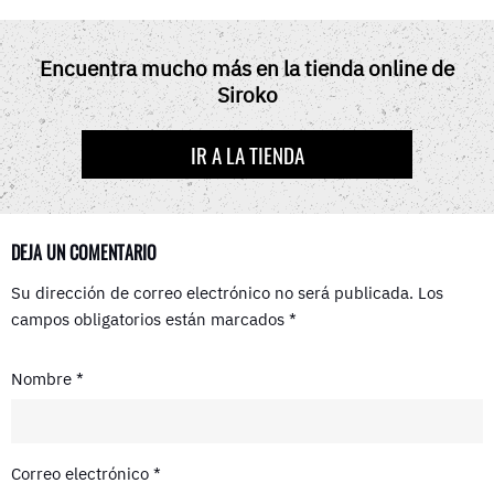
C
T
N
D
A
E
W
T
D
T
B
I
E
I
S
O
T
R
T
A
Encuentra mucho más en la tienda online de
O
T
E
P
Siroko
K
E
S
P
R
T
)
IR A LA TIENDA
DEJA UN COMENTARIO
Su dirección de correo electrónico no será publicada.
Los
campos obligatorios están marcados
*
Nombre
*
Correo electrónico
*