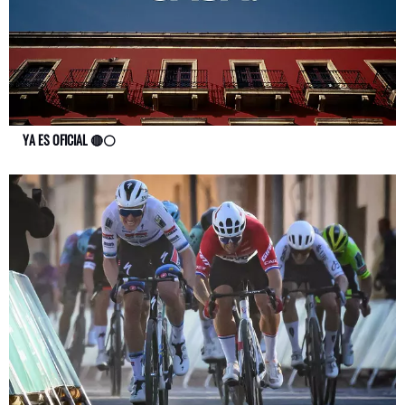
YA ES OFICIAL 🔴⚪