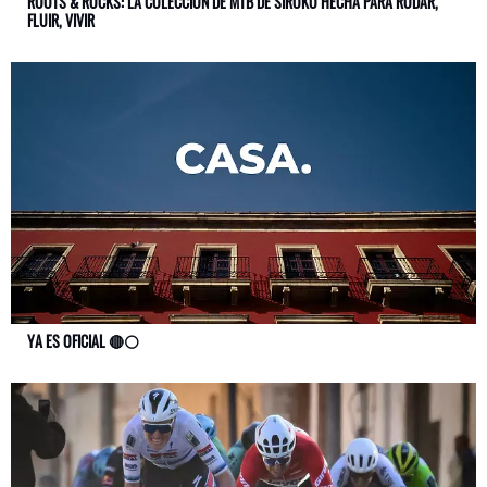
ROOTS & ROCKS: LA COLECCIÓN DE MTB DE SIROKO HECHA PARA RODAR,
FLUIR, VIVIR
YA ES OFICIAL 🔴⚪