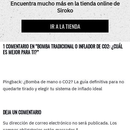
O
T
R
T
A
Encuentra mucho más en la tienda online de
O
T
E
P
Siroko
K
E
S
P
R
T
)
IR A LA TIENDA
1 COMENTARIO EN “BOMBA TRADICIONAL O INFLADOR DE CO2: ¿CUÁL
ES MEJOR PARA TI?”
Pingback: ¿Bomba de mano o CO2? La guía definitiva para no
quedarte tirado y elegir tu sistema de inflado ideal
DEJA UN COMENTARIO
Su dirección de correo electrónico no será publicada.
Los
campos obligatorios están marcados
*