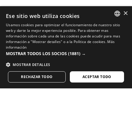
×
Ese sitio web utiliza cookies
Usamos cookies para optimizar el funcionamiento de nuestro sitio
SPANISH
web y darte la mejor experiencia posible. Para obtener mas
COMPLETA TU LOOK CON LA MEJOR EQUIPACIÓN PARA
información sobre cada una de las cookies puede acudir para mas
CICLISTAS
ENGLISH
información a "Mostrar detalles" o a la
Política de cookies
.
Más
información
Descubre todas las novedades en ciclismo en la
GREEK
MOSTRAR TODOS LOS SOCIOS
(1881) →
tienda online de Siroko
DANISH
MOSTRAR DETALLES
IR A LA TIENDA
GERMAN
RECHAZAR TODO
ACEPTAR TODO
FINNISH
FRENCH
¿Te encanta nuestro contenido? Subscríbete y
recibe nuestra newsletter semanal.
DUTCH
POLISH
KOREAN