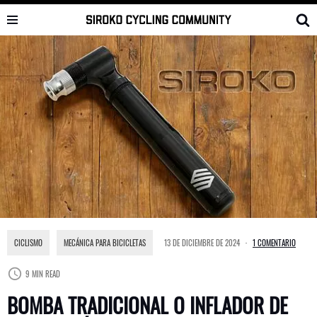
Saltar
al
contenido
CICLISMO
,
MECÁNICA PARA BICICLETAS
13 DE DICIEMBRE DE 2024
1 COMENTARIO
9 MIN READ
BOMBA TRADICIONAL O INFLADOR DE