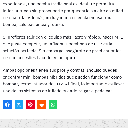
experiencia, una bomba tradicional es ideal. Te permitirá
inflar tu rueda sin preocuparte por quedarte sin aire en mitad
de una ruta. Además, no hay mucha ciencia en usar una
bomba, solo paciencia y fuerza.
Si prefieres salir con el equipo más ligero y rápido, hacer MTB,
o te gusta competir, un inflador + bombona de CO2 es la
solución perfecta. Sin embargo, asegúrate de practicar antes
de que necesites hacerlo en un apuro.
Ambas opciones tienen sus pros y contras. Incluso puedes
encontrar mini bombas híbridas que pueden funcionar como
bomba y como inflador de CO2. Al final, lo importante es llevar
uno de los sistemas de inflado cuando salgas a pedalear.
F
X
P
R
W
A
(
I
E
H
C
T
N
D
A
E
W
T
D
T
B
I
E
I
S