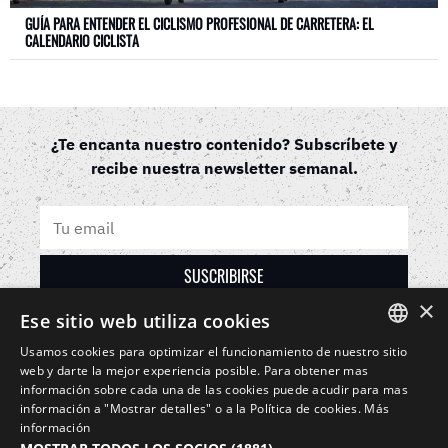
GUÍA PARA ENTENDER EL CICLISMO PROFESIONAL DE CARRETERA: EL
CALENDARIO CICLISTA
¿Te encanta nuestro contenido? Subscríbete y
recibe nuestra newsletter semanal.
×
Ese sitio web utiliza cookies
Usamos cookies para optimizar el funcionamiento de nuestro sitio
SIROKO CYCLING COMMUNITY
SPANISH
web y darte la mejor experiencia posible. Para obtener mas
información sobre cada una de las cookies puede acudir para mas
Cookies
Contacto
Aviso legal
Términos y condiciones
ENGLISH
información a "Mostrar detalles" o a la
Política de cookies
.
Más
información
GREEK