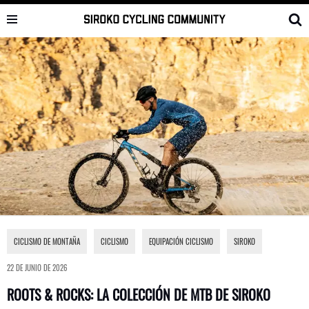
Saltar
al
contenido
CICLISMO DE MONTAÑA
,
CICLISMO
,
EQUIPACIÓN CICLISMO
,
SIROKO
22 DE JUNIO DE 2026
ROOTS & ROCKS: LA COLECCIÓN DE MTB DE SIROKO