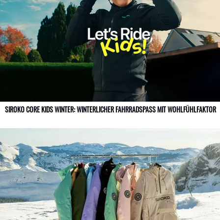
SIROKO CORE KIDS WINTER: WINTERLICHER FAHRRADSPASS MIT WOHLFÜHLFAKTOR