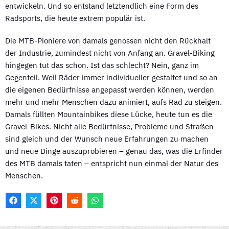
entwickeln. Und so entstand letztendlich eine Form des
Radsports, die heute extrem populär ist.
Die MTB-Pioniere von damals genossen nicht den Rückhalt
der Industrie, zumindest nicht von Anfang an. Gravel-Biking
hingegen tut das schon. Ist das schlecht? Nein, ganz im
Gegenteil. Weil Räder immer individueller gestaltet und so an
die eigenen Bedürfnisse angepasst werden können, werden
mehr und mehr Menschen dazu animiert, aufs Rad zu steigen.
Damals füllten Mountainbikes diese Lücke, heute tun es die
Gravel-Bikes. Nicht alle Bedürfnisse, Probleme und Straßen
sind gleich und der Wunsch neue Erfahrungen zu machen
und neue Dinge auszuprobieren – genau das, was die Erfinder
des MTB damals taten – entspricht nun einmal der Natur des
Menschen.
F
X
P
R
W
A
(
I
E
H
C
T
N
D
A
E
W
T
D
T