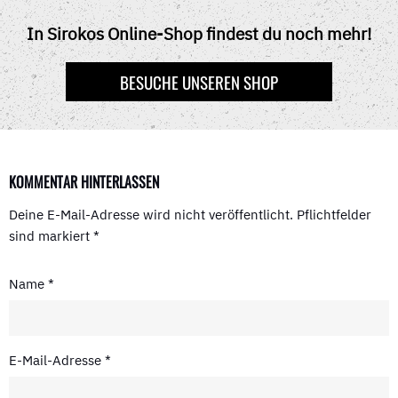
B
I
E
I
S
O
T
R
T
A
In Sirokos Online-Shop findest du noch mehr!
O
T
E
P
K
E
S
P
R
T
BESUCHE UNSEREN SHOP
)
KOMMENTAR HINTERLASSEN
Deine E-Mail-Adresse wird nicht veröffentlicht.
Pflichtfelder
sind markiert
*
Name
*
E-Mail-Adresse
*