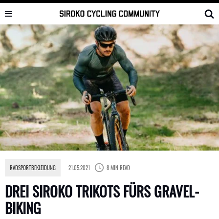
Skip
to
content
RADSPORTBEKLEIDUNG
21.05.2021
8 MIN READ
DREI SIROKO TRIKOTS FÜRS GRAVEL-
BIKING