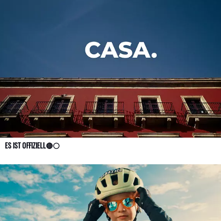
ES IST OFFIZIELL🔴⚪