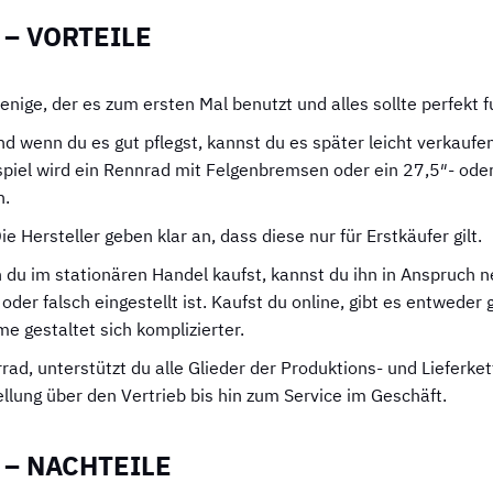
– VORTEILE
rjenige, der es zum ersten Mal benutzt und alles sollte perfekt 
und wenn du es gut pflegst, kannst du es später leicht verkaufe
piel wird ein Rennrad mit Felgenbremsen oder ein 27,5″- ode
n.
ie Hersteller geben klar an, dass diese nur für Erstkäufer gilt.
du im stationären Handel kaufst, kannst du ihn in Anspruch n
 oder falsch eingestellt ist. Kaufst du online, gibt es entwede
e gestaltet sich komplizierter.
rad, unterstützt du alle Glieder der Produktions- und Lieferke
ellung über den Vertrieb bis hin zum Service im Geschäft.
 – NACHTEILE