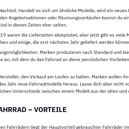
 Nachteil. Handelt es sich um ähnliche Modelle, wird ein neues 
nalen Angebotsaktionen oder Räumungsverkäufen kannst du ei
nd in diesen Zeiten eher selten.
-19 waren die Lieferzeiten akzeptabel, aber jetzt gibt es viele 
ben und einige, die erst nächstes Jahr geliefert werden könne
ungsmöglichkeiten. Marken produzieren nach Standard und bie
ice an, mit dem du das Fahrrad an deine persönlichen Vorlieb
ersteller, den Verkauf am Laufen zu halten. Marken wollen ihr
des Jahr neue Fahrradmodelle heraus. Lasse dich aber nicht 
tlichen Unterschiede zwischen einem Modell aus der alten und 
AHRRAD – VORTEILE
uen Fahrrädern liegt der Hauptvorteil gebrauchter Fahrräder im