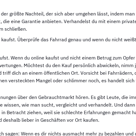
v der größte Nachteil, der sich aber umgehen lässt, indem man
, die eine Garantie anbieten. Verhandelst du mit einem privat
hm schließen.
 kaufst. Überprüfe das Fahrrad genau und wenn du nicht weißt
fst. Wenn du online kaufst und nicht einem Betrug zum Opfer fa
ertungen. Möchtest du den Kauf persönlich abwickeln, nimm j
riff dich an einem öffentlichen Ort. Vorsicht bei Fahrrädern, d
nen versteckten Mangel oder schlimmer noch, es handelt sich 
inungen über den Gebrauchtmarkt hören. Es gibt Leute, die i
e wissen, wie man sucht, vergleicht und verhandelt. Und dann 
t in Betracht ziehen, weil sie schlechte Erfahrungen gemacht h
 deshalb lieber in Geschäften vor Ort kaufen.
h sagen: Wenn es dir nichts ausmacht mehr zu bezahlen und d