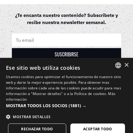
¿Te encanta nuestro contenido? Subscríbete y
recibe nuestra newsletter semanal.
×
Ese sitio web utiliza cookies
Usamos cookies para optimizar el funcionamiento de nuestro sitio
SIROKO CYCLING COMMUNITY
SPANISH
web y darte la mejor experiencia posible. Para obtener mas
información sobre cada una de las cookies puede acudir para mas
Cookies
Contacto
Aviso legal
Términos y condiciones
ENGLISH
información a "Mostrar detalles" o a la
Política de cookies
.
Más
información
GREEK
MOSTRAR TODOS LOS SOCIOS
(1881) →
DANISH
MOSTRAR DETALLES
GERMAN
RECHAZAR TODO
ACEPTAR TODO
© 2024 Siroko cycling community. Todos los derechos reservados.