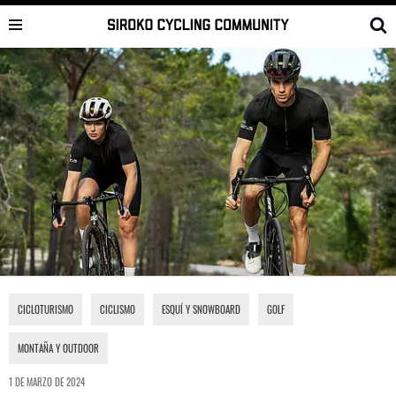
Saltar
al
contenido
CICLOTURISMO
,
CICLISMO
,
ESQUÍ Y SNOWBOARD
,
GOLF
,
MONTAÑA Y OUTDOOR
1 DE MARZO DE 2024