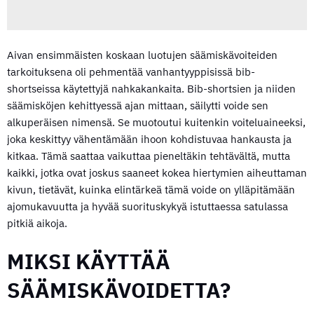
Aivan ensimmäisten koskaan luotujen säämiskävoiteiden
tarkoituksena oli pehmentää vanhantyyppisissä bib-
shortseissa käytettyjä nahkakankaita. Bib-shortsien ja niiden
säämisköjen kehittyessä ajan mittaan, säilytti voide sen
alkuperäisen nimensä. Se muotoutui kuitenkin voiteluaineeksi,
joka keskittyy vähentämään ihoon kohdistuvaa hankausta ja
kitkaa. Tämä saattaa vaikuttaa pieneltäkin tehtävältä, mutta
kaikki, jotka ovat joskus saaneet kokea hiertymien aiheuttaman
kivun, tietävät, kuinka elintärkeä tämä voide on ylläpitämään
ajomukavuutta ja hyvää suorituskykyä istuttaessa satulassa
pitkiä aikoja.
MIKSI KÄYTTÄÄ
SÄÄMISKÄVOIDETTA?