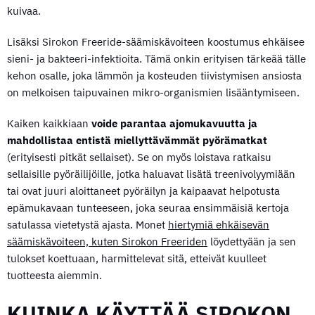
kuivaa.
Lisäksi Sirokon Freeride-säämiskävoiteen koostumus ehkäisee
sieni- ja bakteeri-infektioita. Tämä onkin erityisen tärkeää tälle
kehon osalle, joka lämmön ja kosteuden tiivistymisen ansiosta
on melkoisen taipuvainen mikro-organismien lisääntymiseen.
Kaiken kaikkiaan
voide parantaa ajomukavuutta ja
mahdollistaa entistä miellyttävämmät pyörämatkat
(erityisesti pitkät sellaiset). Se on myös loistava ratkaisu
sellaisille pyöräilijöille, jotka haluavat lisätä treenivolyymiään
tai ovat juuri aloittaneet pyöräilyn ja kaipaavat helpotusta
epämukavaan tunteeseen, joka seuraa ensimmäisiä kertoja
satulassa vietetystä ajasta. Monet
hiertymiä ehkäisevän
säämiskävoiteen, kuten Sirokon Freeriden
löydettyään ja sen
tulokset koettuaan, harmittelevat sitä, etteivät kuulleet
tuotteesta aiemmin.
KUINKA KÄYTTÄÄ SIROKON