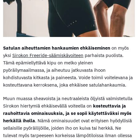
Satulan aiheuttamien hankaumien ehkäiseminen
on myös
yksi
Sirokon Freeride-säämiskävoiteen
parhaista puolista.
Tämä epämiellyttävä kipu on melko yleinen
pyöräilymaailmassa, ja aiheutuu jatkuvasta ihoon
kohdistuvasta kitkasta ja paineesta. Voide toimii voitelevana ja
kosteuttavana kerroksena, joka ehkäisee satulahankaumia.
Muun muassa sheavoista ja neutraaleista öljyistä valmistetulla
Sirokon hiertymiä ehkäisevällä voiteella on
kosteuttavia ja
rauhoittavia ominaisuuksia, ja se sopii käytettäväksi myös
herkällä iholla
. Nämä ominaisuudet ovat erityisen hyödyllisiä
sellaisille pyöräilijöille, joiden iho on kuiva tai herkkä. Ne
tulevat myös tarpeeseen korkeissa lämpötiloissa ilman ollessa