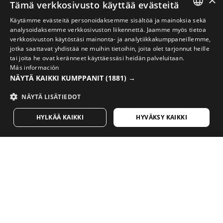
Tämä verkkosivusto käyttää evästeitä
Käytämme evästeitä personoidaksemme sisältöä ja mainoksia sekä
SPANISH
analysoidaksemme verkkosivuston liikennettä. Jaamme myös tietoa
verkkosivuston käytöstäsi mainonta- ja analytiikkakumppaneillemme,
ENGLISH
jotka saattavat yhdistää ne muihin tietoihin, joita olet tarjonnut heille
tai joita he ovat keränneet käyttäessäsi heidän palveluitaan.
GREEK
Más información
VIIMEISTELE TYYLISI PARHAILLA PYÖRÄILYVARUSTEILLA
NÄYTÄ KAIKKI KUMPPANIT
(1881) →
DANISH
Katso pyöräilyn uutuudet Sirokon verkkokaupasta
NÄYTÄ LISÄTIEDOT
GERMAN
VIERAILE KAUPASSAMME
HYLKÄÄ KAIKKI
HYVÄKSY KAIKKI
FINNISH
FRENCH
Pidätkö sisällöstämme? Tilaa viikoittainen
DUTCH
uutiskirjeemme.
POLISH
KOREAN
NORWEGIAN