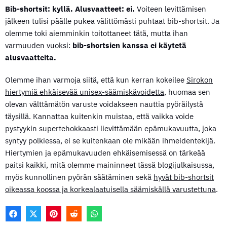
Bib-shortsit: kyllä. Alusvaatteet: ei.
Voiteen levittämisen
jälkeen tulisi päälle pukea välittömästi puhtaat bib-shortsit. Ja
olemme toki aiemminkin toitottaneet tätä, mutta ihan
varmuuden vuoksi:
bib-shortsien kanssa ei käytetä
alusvaatteita.
Olemme ihan varmoja siitä, että kun kerran kokeilee
Sirokon
hiertymiä ehkäisevää unisex-säämiskävoidetta
, huomaa sen
olevan välttämätön varuste voidakseen nauttia pyöräilystä
täysillä. Kannattaa kuitenkin muistaa, että vaikka voide
pystyykin supertehokkaasti lievittämään epämukavuutta, joka
syntyy polkiessa, ei se kuitenkaan ole mikään ihmeidentekijä.
Hiertymien ja epämukavuuden ehkäisemisessä on tärkeää
paitsi kaikki, mitä olemme maininneet tässä blogijulkaisussa,
myös kunnollinen pyörän säätäminen sekä
hyvät bib-shortsit
oikeassa koossa ja korkealaatuisella säämiskällä varustettuna
.
F
X
P
R
W
A
(
I
E
H