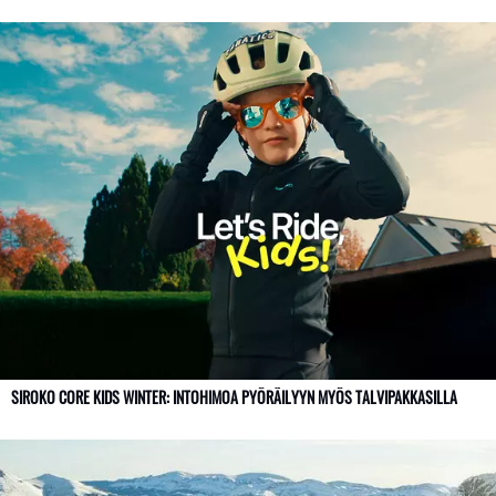
SIROKO CORE KIDS WINTER: INTOHIMOA PYÖRÄILYYN MYÖS TALVIPAKKASILLA