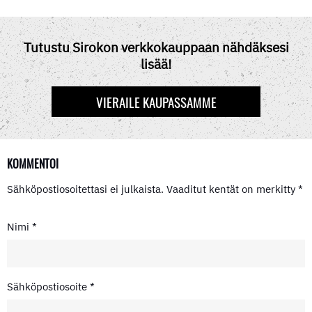
C
T
N
D
A
E
W
T
D
T
B
I
E
I
S
O
T
R
T
A
Tutustu Sirokon verkkokauppaan nähdäksesi
O
T
E
P
lisää!
K
E
S
P
R
T
)
VIERAILE KAUPASSAMME
KOMMENTOI
Sähköpostiosoitettasi ei julkaista.
Vaaditut kentät on merkitty
*
Nimi
*
Sähköpostiosoite
*