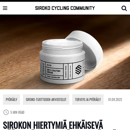
Skip
to
content
PYÖRÄILY
,
SIROKO-TUOTTEIDEN ARVOSTELUT
,
TERVEYS JA PYÖRÄILY
01.09.2023
5 MIN READ
SIROKON HIERTYMIÄ EHKÄISEVÄ