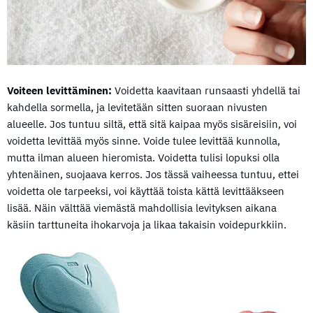
Voiteen levittäminen:
Voidetta kaavitaan runsaasti yhdellä tai
kahdella sormella, ja levitetään sitten suoraan nivusten
alueelle. Jos tuntuu siltä, että sitä kaipaa myös sisäreisiin, voi
voidetta levittää myös sinne. Voide tulee levittää kunnolla,
mutta ilman alueen hieromista. Voidetta tulisi lopuksi olla
yhtenäinen, suojaava kerros. Jos tässä vaiheessa tuntuu, ettei
voidetta ole tarpeeksi, voi käyttää toista kättä levittääkseen
lisää. Näin välttää viemästä mahdollisia levityksen aikana
käsiin tarttuneita ihokarvoja ja likaa takaisin voidepurkkiin.