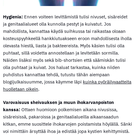
Hygienia:
Ennen voiteen levittämistä tulisi nivuset, sisäreidet
ja genitaalialueet olla kunnolla pestyt ja kuivatut. Jos
mahdollista, kannattaa käydä suihkussa tai raikastaa oloaan
kosteuspyyhkeellä hankkiutuakseen eroon mahdollisesta iholla
olevasta hiestä, liasta ja bakteereista. Myös käsien tulisi olla
puhtaat, sillä voidetta annostellaan ja levitetään sormilla.
Näiden lisäksi myös sekä bib-shortsien että säämiskän tulisi
olla puhtaat ja kuivat. Jos haluat tarkastaa, kuinka niiden
puhdistus kannattaa tehdä, tutustu tähän aiempaan
blogijulkaisuumme, jossa käymme läpi
kuinka pyöräilyvaatteita
huolletaan oikein
.
Varovaisuus sheivauksen ja muun ihokarvanpoiston
kanssa:
Ottaen huomioon polkemisen aikana nivusissa,
sisäreisissä, pakaroissa ja genitaalialueilla aikaansaadun
kitkan, emme suosittele ihokarvojen poistamista höylällä. Sänki
voi nimittäin ärsyttää ihoa ja edistää jopa kystien kehittymistä.