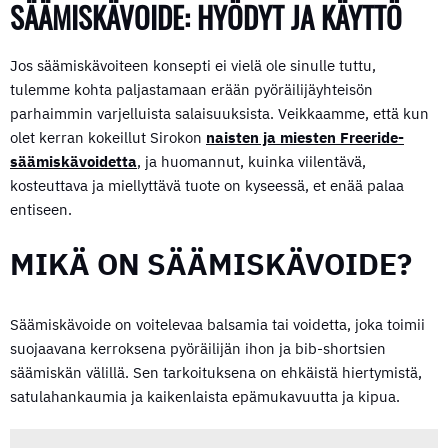
SÄÄMISKÄVOIDE: HYÖDYT JA KÄYTTÖ
Jos säämiskävoiteen konsepti ei vielä ole sinulle tuttu,
tulemme kohta paljastamaan erään pyöräilijäyhteisön
parhaimmin varjelluista salaisuuksista. Veikkaamme, että kun
olet kerran kokeillut Sirokon
naisten ja miesten Freeride-
säämiskävoidetta
, ja huomannut, kuinka viilentävä,
kosteuttava ja miellyttävä tuote on kyseessä, et enää palaa
entiseen.
MIKÄ ON SÄÄMISKÄVOIDE?
Säämiskävoide on voitelevaa balsamia tai voidetta, joka toimii
suojaavana kerroksena pyöräilijän ihon ja bib-shortsien
säämiskän välillä. Sen tarkoituksena on ehkäistä hiertymistä,
satulahankaumia ja kaikenlaista epämukavuutta ja kipua.