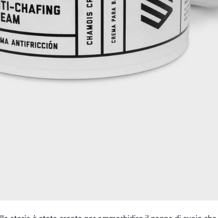
la storia è stata creata per ammorbidire il panno di cuoio che