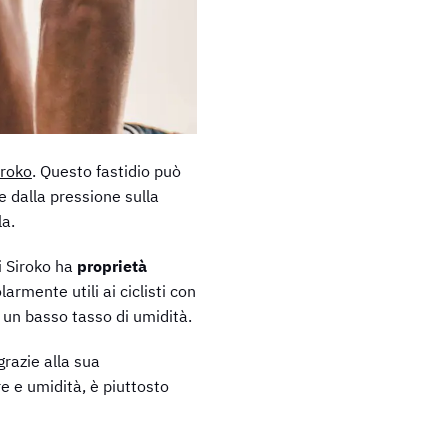
iroko
. Questo fastidio può
e dalla pressione sulla
la.
di Siroko ha
proprietà
armente utili ai ciclisti con
n un basso tasso di umidità.
grazie alla sua
e e umidità, è piuttosto