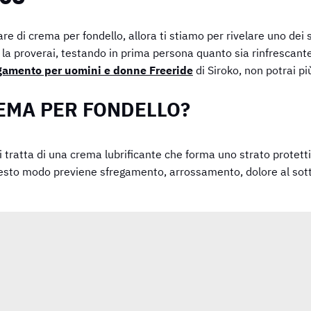
re di crema per fondello, allora ti stiamo per rivelare uno dei s
e la proverai, testando in prima persona quanto sia rinfrescante
egamento per uomini e donne Freeride
di Siroko, non potrai p
EMA PER FONDELLO?
tratta di una crema lubrificante che forma uno strato protettivo
esto modo previene sfregamento, arrossamento, dolore al sottose