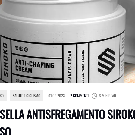
OKO
,
SALUTE E CICLISMO
01.09.2023
2 COMMENTI
6 MIN READ
ELLA ANTISFREGAMENTO SIROKO
USO